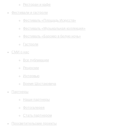
Ресторан и кафе
Фестивали и гастроли
Фестиваль «Площадь Искусств»
Фестиваль «Музыкальная коллекция»
Фестиваль «Барокко в белую ночь»
Гастроли
СМИ о нас
Все публикации
Рецензии
Интервью
Время Шостаковича
Партнеры
Наши партнеры
Фотогалерея
Стать партнером
Просветительские проекты