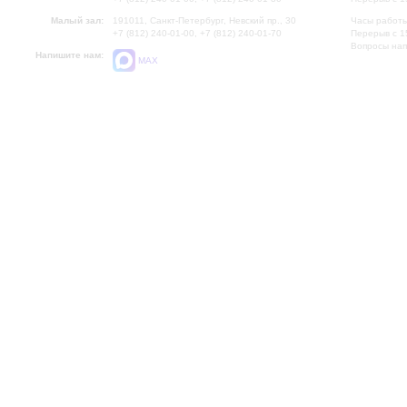
Малый зал:
191011, Санкт-Петербург, Невский пр., 30
Часы работы
+7 (812) 240-01-00, +7 (812) 240-01-70
Перерыв с 1
Вопросы на
Напишите нам:
MAX