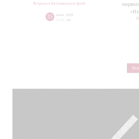
Встречи в Бетховенском фойе
первог
«Из
25
июня
,
2026
В
14:00
,
Чт
Все