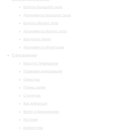
Билеты Большого зала
Абонементы Большого зала
Билеты Малого зала
Абонементы Малого зала
Как купить билет
Абонементы Музитория
О филармонии
Маэстро Темирканов
Правовая информация
Оркестры
Планы залов
Структура
Как добраться
Визит в филармонию
История
Библиотека