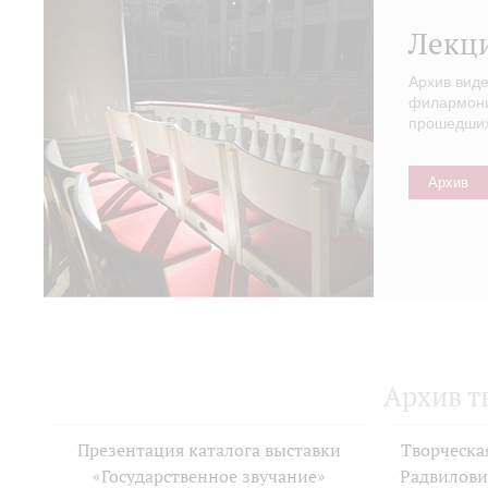
Лекц
Архив вид
филармонии
прошедших 
Архив
Архив т
Презентация каталога выставки
Творческа
«Государственное звучание»
Радвилови