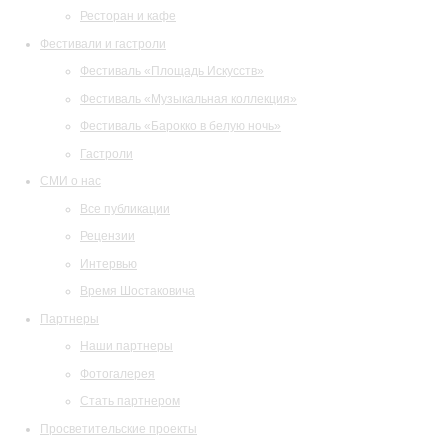
Ресторан и кафе
Фестивали и гастроли
Фестиваль «Площадь Искусств»
Фестиваль «Музыкальная коллекция»
Фестиваль «Барокко в белую ночь»
Гастроли
СМИ о нас
Все публикации
Рецензии
Интервью
Время Шостаковича
Партнеры
Наши партнеры
Фотогалерея
Стать партнером
Просветительские проекты