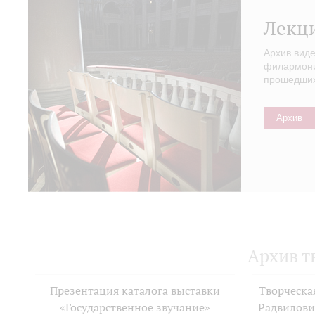
Лекц
Архив вид
филармонии
прошедших 
Архив
Архив т
Презентация каталога выставки
Творческа
«Государственное звучание»
Радвилови