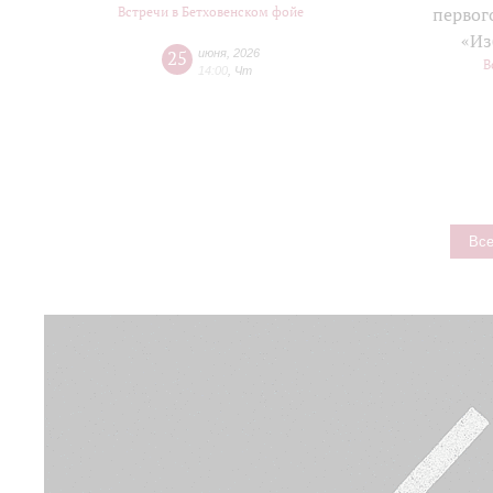
Встречи в Бетховенском фойе
первог
«Из
25
июня
,
2026
В
14:00
,
Чт
Все