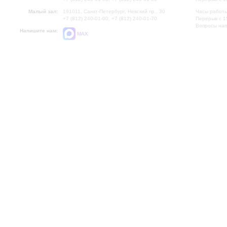
Малый зал:
191011, Санкт-Петербург, Невский пр., 30
Часы работы
+7 (812) 240-01-00, +7 (812) 240-01-70
Перерыв с 1
Вопросы на
Напишите нам:
MAX