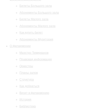
Билеты Большого зала
Абонементы Большого зала
Билеты Малого зала
Абонементы Малого зала
Как купить билет
Абонементы Музитория
О филармонии
Маэстро Темирканов
Правовая информация
Оркестры
Планы залов
Структура
Как добраться
Визит в филармонию
История
Библиотека