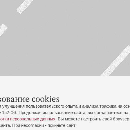
зование cookies
я улучшения пользовательского опыта и анализа трафика на ос
 152-ФЗ. Продолжая использование сайта, вы соглашаетесь на 
ботки персональных данных
. Вы можете настроить свой браузер 
йта. При несогласии - покиньте сайт
йловская ул., 2
Часы работы кассы Большого зала: с 11:00 до 20:30