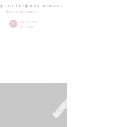
еры его Симфонии-реквиема
Встречи в Музитории
24
апреля
,
2026
18:30
,
Пт