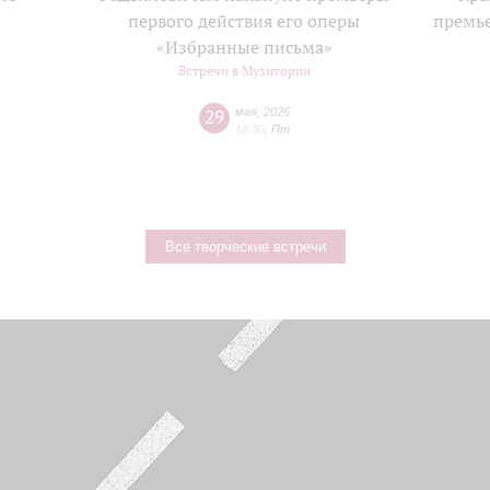
е
первого действия его оперы
премь
«Избранные письма»
Встречи в Музитории
29
мая
,
2026
18:30
,
Пт
Все творческие встречи