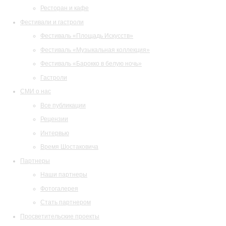
Ресторан и кафе
Фестивали и гастроли
Фестиваль «Площадь Искусств»
Фестиваль «Музыкальная коллекция»
Фестиваль «Барокко в белую ночь»
Гастроли
СМИ о нас
Все публикации
Рецензии
Интервью
Время Шостаковича
Партнеры
Наши партнеры
Фотогалерея
Стать партнером
Просветительские проекты