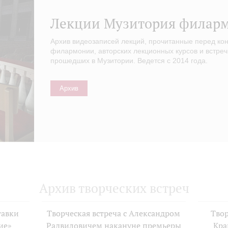
Лекции Музитория филар
Архив видеозаписей лекций, прочитанные перед ко
филармонии, авторских лекционных курсов и встреч
прошедших в Музитории. Ведется с 2014 года.
Архив
Архив творческих встреч
тавки
Творческая встреча с Александром
Твор
ие»
Радвиловичем накануне премьеры
Кра