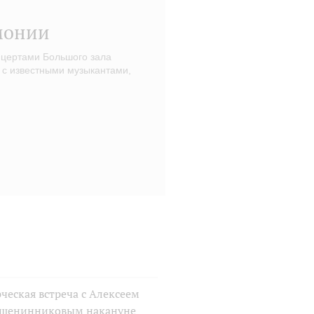
монии
нцертами Большого зала
 с известными музыкантами,
ческая встреча с Алексеем
шенинниковым накануне