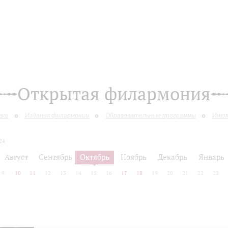
Открытая филармония
вки
Издания филармонии
Образовательные программы
Инкл
24
Август
Сентябрь
Октябрь
Ноябрь
Декабрь
Январь
9
10
11
12
13
14
15
16
17
18
19
20
21
22
23