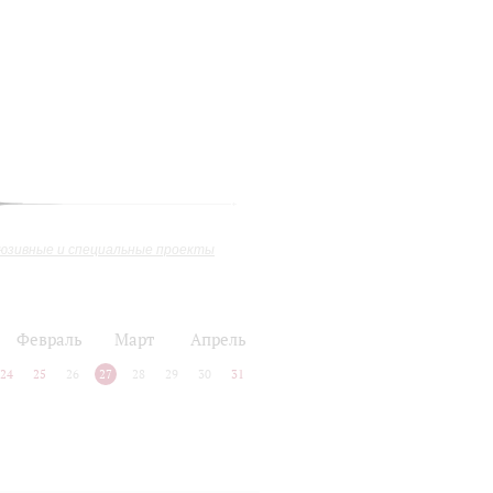
юзивные и специальные проекты
Февраль
Март
Апрель
24
25
26
27
28
29
30
31