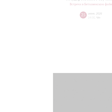
Встречи в Бетховенском фой
25
июня
,
2026
14:00
,
Чт