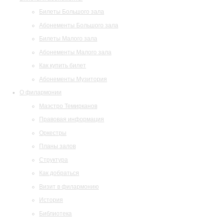
Билеты Большого зала
Абонементы Большого зала
Билеты Малого зала
Абонементы Малого зала
Как купить билет
Абонементы Музитория
О филармонии
Маэстро Темирканов
Правовая информация
Оркестры
Планы залов
Структура
Как добраться
Визит в филармонию
История
Библиотека