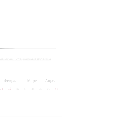
юзивные и специальные проекты
Февраль
Март
Апрель
24
25
26
27
28
29
30
31