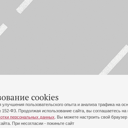
зование cookies
я улучшения пользовательского опыта и анализа трафика на ос
 152-ФЗ. Продолжая использование сайта, вы соглашаетесь на 
ботки персональных данных
. Вы можете настроить свой браузер 
йта. При несогласии - покиньте сайт
йловская ул., 2
Часы работы кассы Большого зала: с 11:00 до 20:30