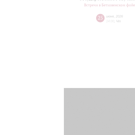
Встречи в Бетховенском фой
25
июня
,
2026
14:00
,
Чт