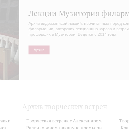
Лекции Музитория филар
Архив видеозаписей лекций, прочитанные перед ко
филармонии, авторских лекционных курсов и встреч
прошедших в Музитории. Ведется с 2014 года.
Архив
Архив творческих встреч
тавки
Творческая встреча с Александром
Твор
ие»
Радвиловичем накануне премьеры
Кра