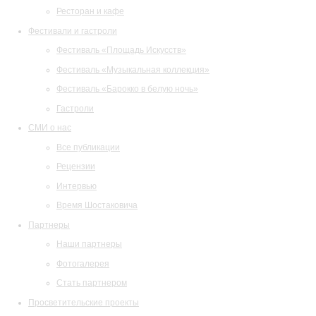
Ресторан и кафе
Фестивали и гастроли
Фестиваль «Площадь Искусств»
Фестиваль «Музыкальная коллекция»
Фестиваль «Барокко в белую ночь»
Гастроли
СМИ о нас
Все публикации
Рецензии
Интервью
Время Шостаковича
Партнеры
Наши партнеры
Фотогалерея
Стать партнером
Просветительские проекты