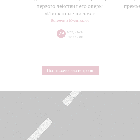
е
первого действия его оперы
премь
«Избранные письма»
Встречи в Музитории
29
мая
,
2026
18:30
,
Пт
Все творческие встречи