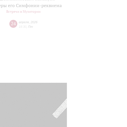
еры его Симфонии-реквиема
Встречи в Музитории
24
апреля
,
2026
18:30
,
Пт