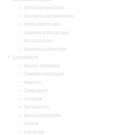
Билеты Большого зала
Абонементы Большого зала
Билеты Малого зала
Абонементы Малого зала
Как купить билет
Абонементы Музитория
О филармонии
Маэстро Темирканов
Правовая информация
Оркестры
Планы залов
Структура
Как добраться
Визит в филармонию
История
Библиотека