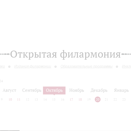
Открытая филармония
вки
Издания филармонии
Образовательные программы
Инкл
24
Август
Сентябрь
Октябрь
Ноябрь
Декабрь
Январь
9
10
11
12
13
14
15
16
17
18
19
20
21
22
23