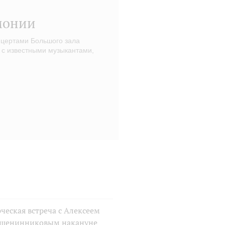
монии
нцертами Большого зала
 с известными музыкантами,
ческая встреча с Алексеем
шенинниковым накануне