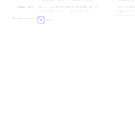
Малый зал:
191011, Санкт-Петербург, Невский пр., 30
Часы работы
+7 (812) 240-01-00, +7 (812) 240-01-70
Перерыв с 1
Вопросы на
Напишите нам:
MAX