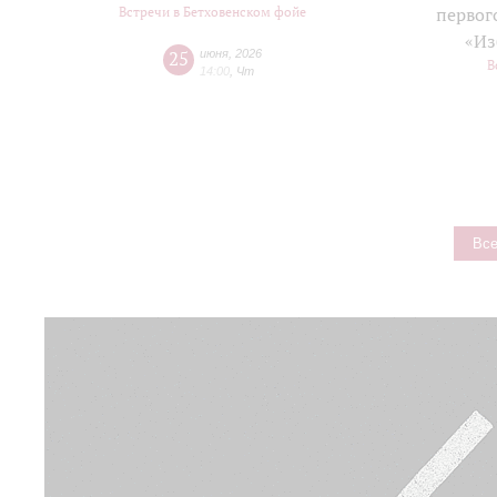
Встречи в Бетховенском фойе
первог
«Из
25
июня
,
2026
В
14:00
,
Чт
Все