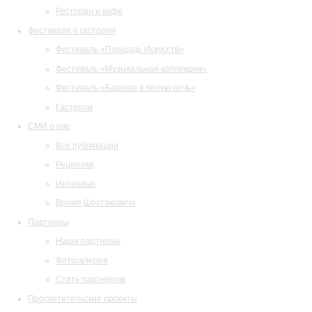
Ресторан и кафе
Фестивали и гастроли
Фестиваль «Площадь Искусств»
Фестиваль «Музыкальная коллекция»
Фестиваль «Барокко в белую ночь»
Гастроли
СМИ о нас
Все публикации
Рецензии
Интервью
Время Шостаковича
Партнеры
Наши партнеры
Фотогалерея
Стать партнером
Просветительские проекты