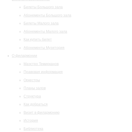
Билеты Большого зала
Абонементы Большого зала
Билеты Малого зала
Абонементы Малого зала
Как купить билет
Абонементы Музитория
О филармонии
Маэстро Темирканов
Правовая информация
Оркестры
Планы залов
Структура
Как добраться
Визит в филармонию
История
Библиотека