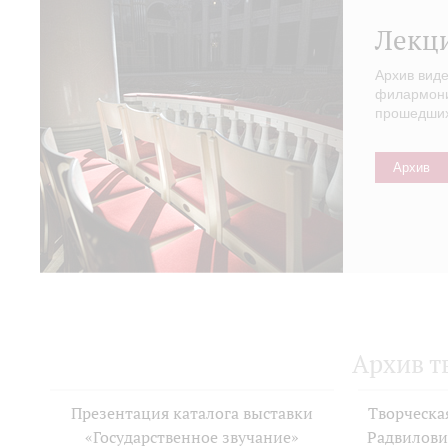
Лекц
Архив вид
филармонии
прошедших 
Архив
Архив т
Презентация каталога выставки
Творческа
«Государственное звучание»
Радвилови