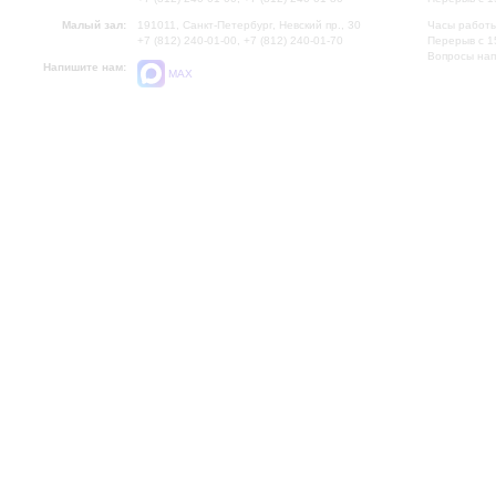
Малый зал:
191011, Санкт-Петербург, Невский пр., 30
Часы работы
+7 (812) 240-01-00, +7 (812) 240-01-70
Перерыв с 1
Вопросы на
Напишите нам:
MAX