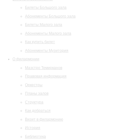
Билеты Большого зала
Абонементы Большого зала
Билеты Малого зала
Абонементы Малого зала
Как купить билет
Абонементы Музитория
О филармонии
Маэстро Темирканов
Правовая информация
Оркестры
Планы залов
Структура
Как добраться
Визит в филармонию
История
Библиотека