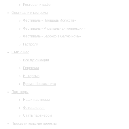
Ресторан и кафе
Фестивали и гастроли
Фестиваль «Площадь Искусств»
Фестиваль «Музыкальная коллекция»
Фестиваль «Барокко в белую ночь»
Гастроли
СМИ о нас
Все публикации
Рецензии
Интервью
Время Шостаковича
Партнеры
Наши партнеры
Фотогалерея
Стать партнером
Просветительские проекты