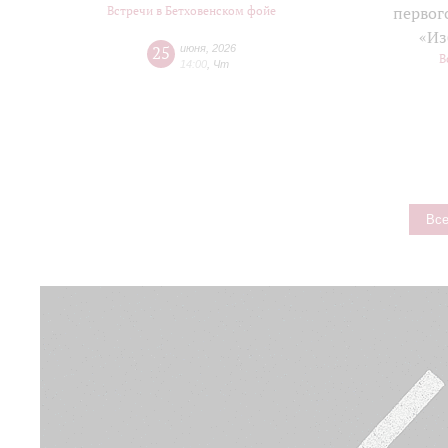
Встречи в Бетховенском фойе
первог
«Из
25
июня
,
2026
В
14:00
,
Чт
Все