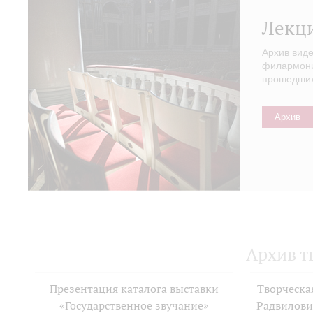
Лекц
Архив вид
филармонии
прошедших 
Архив
Архив т
Презентация каталога выставки
Творческа
«Государственное звучание»
Радвилови