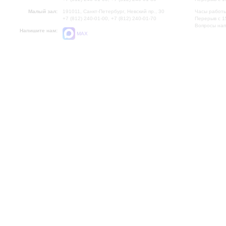
Малый зал:
191011, Санкт-Петербург, Невский пр., 30
Часы работы
+7 (812) 240-01-00, +7 (812) 240-01-70
Перерыв с 1
Вопросы на
Напишите нам:
MAX