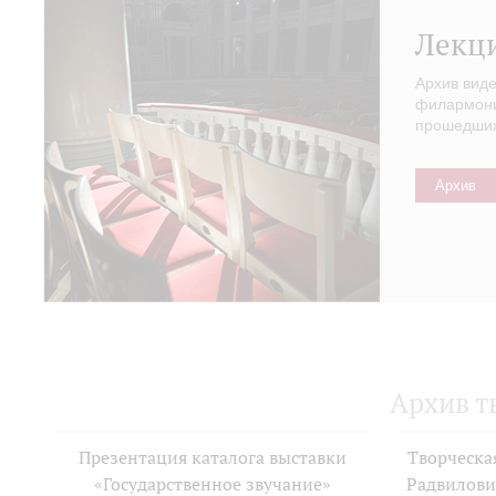
Лекц
Архив вид
филармонии
прошедших 
Архив
Архив т
Презентация каталога выставки
Творческа
«Государственное звучание»
Радвилови