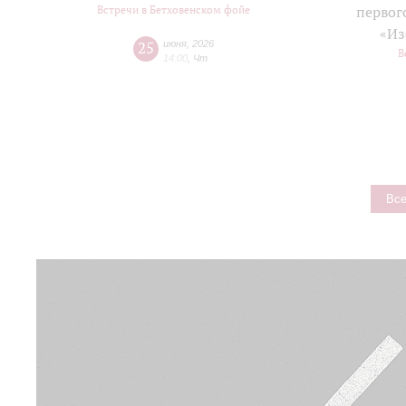
Встречи в Бетховенском фойе
первог
«Из
25
июня
,
2026
В
14:00
,
Чт
Все