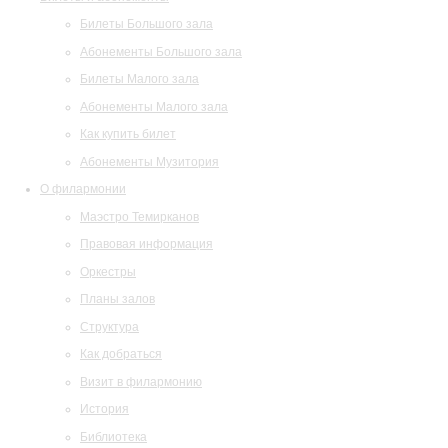
Билеты Большого зала
Абонементы Большого зала
Билеты Малого зала
Абонементы Малого зала
Как купить билет
Абонементы Музитория
О филармонии
Маэстро Темирканов
Правовая информация
Оркестры
Планы залов
Структура
Как добраться
Визит в филармонию
История
Библиотека