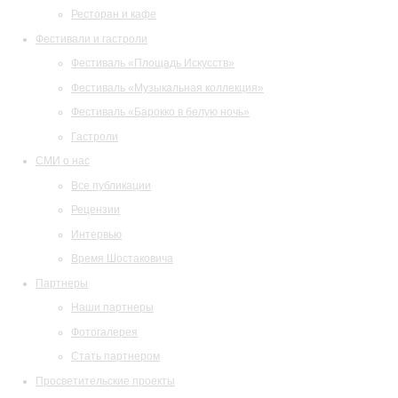
Ресторан и кафе
Фестивали и гастроли
Фестиваль «Площадь Искусств»
Фестиваль «Музыкальная коллекция»
Фестиваль «Барокко в белую ночь»
Гастроли
СМИ о нас
Все публикации
Рецензии
Интервью
Время Шостаковича
Партнеры
Наши партнеры
Фотогалерея
Стать партнером
Просветительские проекты