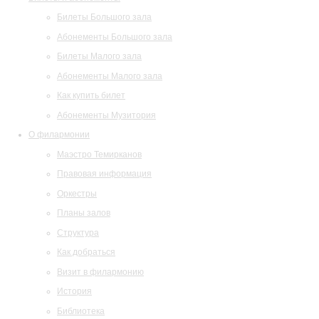
Билеты Большого зала
Абонементы Большого зала
Билеты Малого зала
Абонементы Малого зала
Как купить билет
Абонементы Музитория
О филармонии
Маэстро Темирканов
Правовая информация
Оркестры
Планы залов
Структура
Как добраться
Визит в филармонию
История
Библиотека