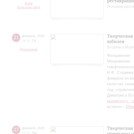
реставраци
Фойе
Историко-рест
Большого зала
Творческая
21
февраля
,
2026
юбилея
18:30
,
Сб
Встречи в Музи
Музиторий
Филармония
Мееровичем 
симфониче
И.Ф. Стравинс
февраля он в
качестве соли
под управлен
Димитриса Бо
рыцарского 
встречи –
Мар
Творческая
27
февраля
,
2026
премьеры с
18:30
,
Пт