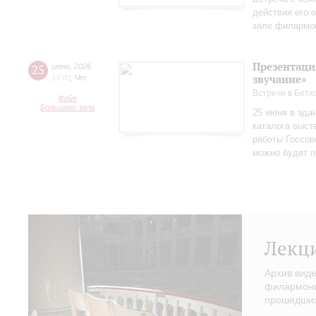
действия его 
зале филармо
Презентаци
25
июня
,
2026
звучание»
14:00
,
Чт
Встречи в Бетх
Фойе
Большого зала
25 июня в зда
каталога выст
работы Госсов
можно будет п
Лекц
Архив вид
филармонии
прошедших 