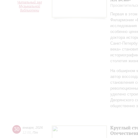
Читальный зал
Просветительс
Музыкальной
библиотеки
Первая в этом
Филармонии «Б
исследования 
особенно ценн
доктора истор
Санкт‑Петербу
века» станови
историографи
столетия жизн
На обширном 
автор воссозд
становления с
революционных
уделено строи
Дворянского 
общественно 
Круглый ст
30
января
,
2026
Отечествен
12:00
,
Пт