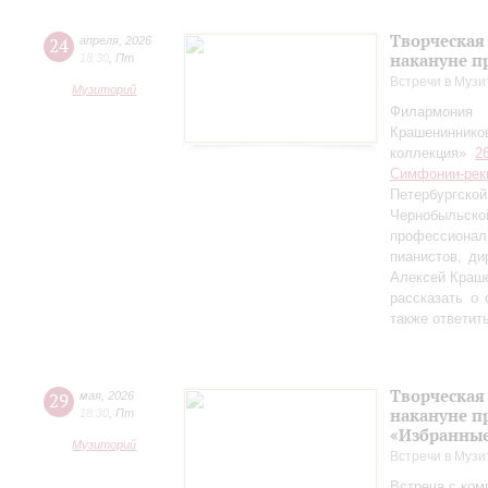
Творческая
24
апреля
,
2026
накануне п
18:30
,
Пт
Встречи в Музи
Музиторий
Филармония
Крашениннико
коллекция»
2
Симфонии-рек
Петербургско
Чернобыльс
профессионал
пианистов, ди
Алексей Краш
рассказать о
также ответит
Творческая
29
мая
,
2026
накануне п
18:30
,
Пт
«Избранные
Музиторий
Встречи в Музи
Встреча с ком