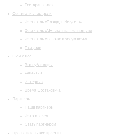
Ресторан и кафе
Фестивали и гастроли
Фестиваль «Площадь Искусств»
Фестиваль «Музыкальная коллекция»
Фестиваль «Барокко в белую ночь»
Гастроли
СМИ о нас
Все публикации
Рецензии
Интервью
Время Шостаковича
Партнеры
Наши партнеры
Фотогалерея
Стать партнером
Просветительские проекты