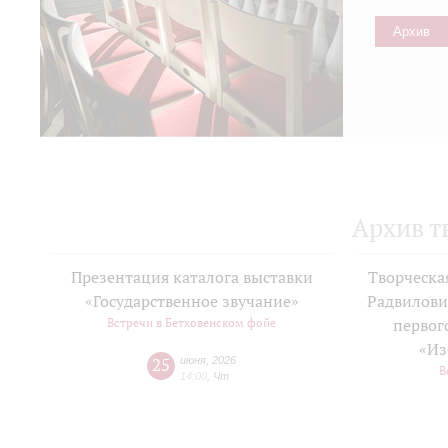
Архив
Архив т
Презентация каталога выставки
Творческа
«Государственное звучание»
Радвилови
Встречи в Бетховенском фойе
первог
«Из
25
июня
,
2026
В
14:00
,
Чт