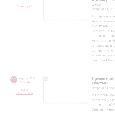
Там»
Музиторий
Встречи в Музи
Филармония п
Академическо
пианистом и 
написал сим
впервые пр
Академически
и известный 
сочинении, о
новых музыка
Николая Мажа
Презентаци
17
марта
,
2026
счастья»
18:00
,
Вт
Встречи в Розо
Фойе
Малого зала
В Розовом фой
презентация к
посвящённой 5
Сенатской пл