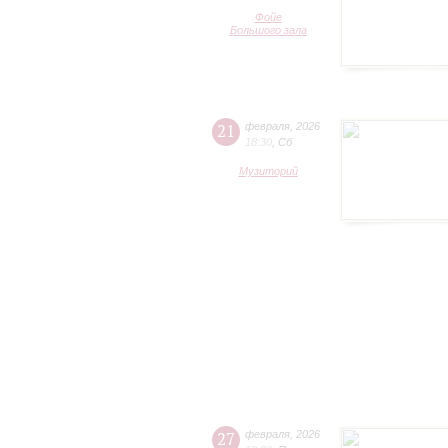
Фойе
Большого зала
21
февраля
,
2026
18:30
,
Сб
Музиторий
27
февраля
,
2026