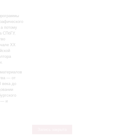
 программы
графического
 а потому
а СПбГУ,
тво
ачале ХХ
йской
олтора
и.
 материалов
тва — от
I века до
довании
ургского
 — и
Запись закрыта