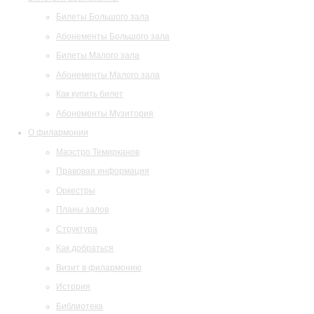
Билеты Большого зала
Абонементы Большого зала
Билеты Малого зала
Абонементы Малого зала
Как купить билет
Абонементы Музитория
О филармонии
Маэстро Темирканов
Правовая информация
Оркестры
Планы залов
Структура
Как добраться
Визит в филармонию
История
Библиотека