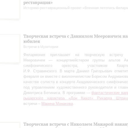
реставрация»
Историко-реставрационный проект «Военная летопись Филар
Творческая встреча с Даниилом Мееровичем н
юбилея
Встречи в Музитории
Филармония приглашает на творческую встречу
Мееровичем — концертмейстером группы альтов Ака
симфонического оркестра, участником Квар
И.Ф. Стравинского. В марте Даниил Григорьевич отметит
февраля он вместе с виолончелистом Борисом Андрианов
качестве солиста в концерте Академического симфоничес
под управлением художественного руководителя и глав
Димитриса Ботиниса. В программе —
фантастические вар
рыцарского характера «Дон Кихот» Рихарда Штрау
встречи –
Марина Монахова
.
Творческая встреча с Николаем Мажарой накан