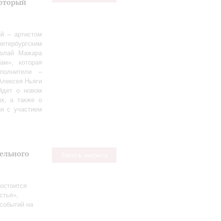
оторый
й – артистом
етербургским
колай Мажара
ам», которая
полнители –
Алексея Ньяги
йдет о новом
х, а также о
ии с участием
тельного
Запись закрыта
остоится
стья»,
событий на