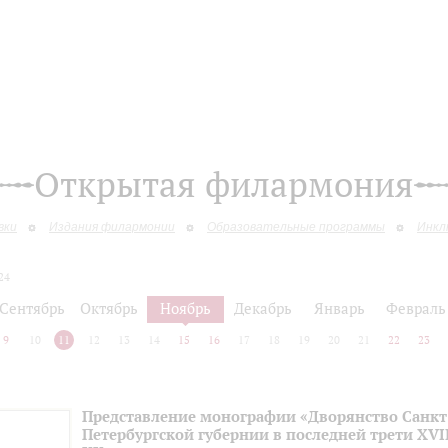
Открытая филармония
вки
Издания филармонии
Образовательные программы
Инкл
24
Сентябрь
Октябрь
Ноябрь
Декабрь
Январь
Февраль
9
10
11
12
13
14
15
16
17
18
19
20
21
22
23
Представление монографии «Дворянство Санкт
Петербургской губернии в последней трети XVII