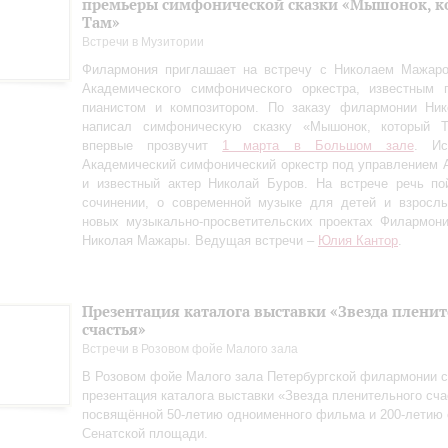
премьеры симфонической сказки «Мышонок, к
Там»
Встречи в Музитории
Филармония приглашает на встречу с Николаем Мажаро
Академического симфонического оркестра, известным п
пианистом и композитором. По заказу филармонии Ни
написал симфоническую сказку «Мышонок, который Т
впервые прозвучит
1 марта в Большом зале
. Ис
Академический симфонический оркестр под управлением 
и известный актер Николай Буров. На встрече речь по
сочинении, о современной музыке для детей и взрослы
новых музыкально-просветительских проектах Филармон
Николая Мажары. Ведущая встречи –
Юлия Кантор
.
Презентация каталога выставки «Звезда плени
счастья»
Встречи в Розовом фойе Малого зала
В Розовом фойе Малого зала Петербургской филармонии с
презентация каталога выставки «Звезда пленительного сча
посвящённой 50-летию одноименного фильма и 200-летию 
Сенатской площади.