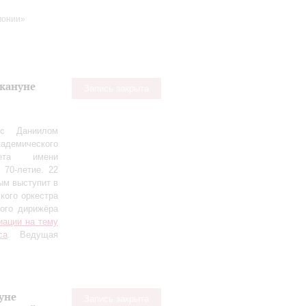
монии»
акануне
Запись закрыта
 с Даниилом
демического
тета имени
 70‑летие. 22
ым выступит в
кого оркестра
ного дирижёра
иации на тему
са
. Ведущая
уне
Запись закрыта