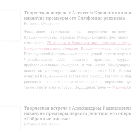
Творческая встреча с Алексеем Крашениннико
накануне премьеры его Симфонии-реквиема
Встречи в Музитории
Филармония приглашает на творческую встречу
Крашенинниковым. В рамках Международного фестиваля 
коллекция»
26 апреля в Большом зале состоится миро
Симфонии-реквиема Алексея Крашенинникова
, написан
Петербургской филармонии и посвященной памяти жертв 
Чернобыльской АЭС. Накануне премьеры лауреа
профессиональных конкурсов, в том числе Международн
пианистов, дирижеров и композиторов имени С.В. Рахман
Алексей Крашенинников встретится со слушателями фила
рассказать о своем новом сочинении и о творческом пу
также ответить на вопросы. Ведущая встречи —
Марина М
Творческая встреча с Александром Радвилович
накануне премьеры первого действия его опер
«Избранные письма»
Встречи в Музитории