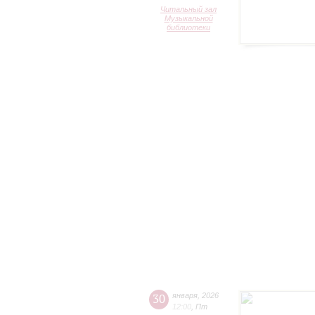
Читальный зал
Музыкальной
библиотеки
30
января
,
2026
12:00
,
Пт