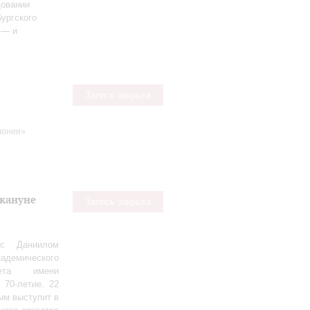
довании
ургского
 — и
Запись закрыта
монии»
акануне
Запись закрыта
 с Даниилом
демического
тета имени
 70‑летие. 22
ым выступит в