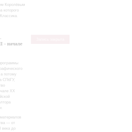
ием Королёвым
а которого
Классика.
-
Запись закрыта
I – начале
 программы
графического
 а потому
а СПбГУ,
тво
ачале ХХ
йской
олтора
и.
 материалов
тва — от
I века до