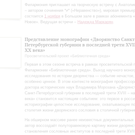
Филармония приглашает на творческую встречу с Анатол
– автором сочинения *≠* («Неравенство»), мировая премьер
состоится
1 ноября
в Большом зале в рамках абонемента «
Новое». Ведущая встречи –
Надежда Маркарян
.
Представление монографии «Дворянство Санкт
Петербургской губернии в последней трети XVII
ХХ века»
Просветительский проект «Библиотечная среда»
Первая в этом сезоне встреча в рамках просветительской
Филармонии «Библиотечная среда». Выход научного моно
исследования по истории дворянства — событие нечастое,
особенно ценное. В этом контексте монография профессор
доктора исторических наук Владимира Морозана «Дворянс
Санкт‑Петербургской губернии в последней трети XVIII – н
века» становится настоящим событием: это первое в росси
историографии целостное исследование, охватывающее п
столетия жизни дворянского сословия в столичной губерни
На обширном массиве ранее неизвестных документальных
автор воссоздаёт полуторавековую картину жизни дворянс
становления сословных институтов в последней трети XVII