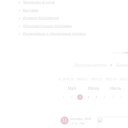
Творческие встречи
Выставки
Издания филармонии
Образовательные программы
Инклюзивные и специальные проекты
Творческие встречи
Выста
2019/20
2020/21
2021/22
2022/23
2023/
2024/25
2025/26
Май
Июнь
Июль
1
2
3
4
5
6
7
8
31
октября
,
2025
18:30
,
Пт