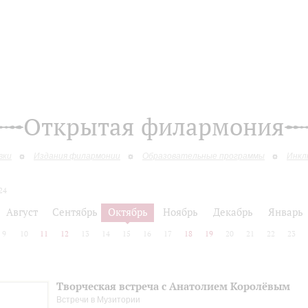
Открытая филармония
вки
Издания филармонии
Образовательные программы
Инкл
24
Август
Сентябрь
Октябрь
Ноябрь
Декабрь
Январь
9
10
11
12
13
14
15
16
17
18
19
20
21
22
23
Творческая встреча с Анатолием Королёвым
Встречи в Музитории