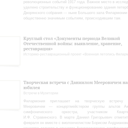
революционных событий 1917 года. Важное место в иссле
уделено строительству и функционированию здания петерб
Дворянского собрания — ныне Большого зала Филармонии
общественно значимым событиям, происходившим там.
Круглый стол «Документы периода Великой
Отечественной войны: выявление, хранение,
реставрация»
Историко-реставрационный проект «Военная летопись Филар
Творческая встреча с Даниилом Мееровичем н
юбилея
Встречи в Музитории
Филармония приглашает на творческую встречу
Мееровичем — концертмейстером группы альтов Ака
симфонического оркестра, участником Квар
И.Ф. Стравинского. В марте Даниил Григорьевич отметит
февраля он вместе с виолончелистом Борисом Андрианов