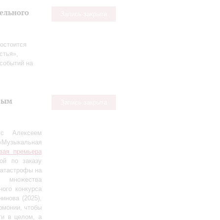
тельного
Запись закрыта
остоится
стья»,
событий на
вым
Запись закрыта
 с Алексеем
«Музыкальная
вая премьера
ной по заказу
катастрофы на
т множества
ого конкурса
инова (2025),
рмонии, чтобы
ти в целом, а