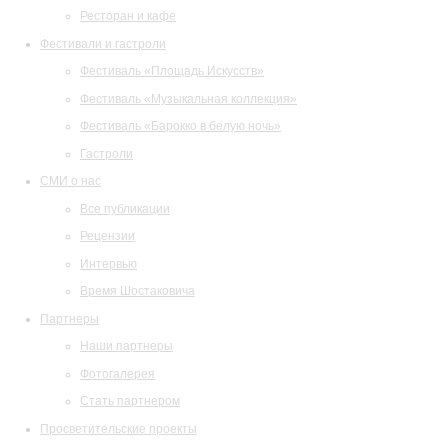
Ресторан и кафе
Фестивали и гастроли
Фестиваль «Площадь Искусств»
Фестиваль «Музыкальная коллекция»
Фестиваль «Барокко в белую ночь»
Гастроли
СМИ о нас
Все публикации
Рецензии
Интервью
Время Шостаковича
Партнеры
Наши партнеры
Фотогалерея
Стать партнером
Просветительские проекты