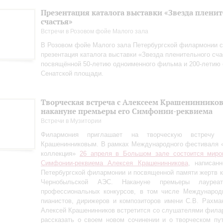
Презентация каталога выставки «Звезда плени
счастья»
Встречи в Розовом фойе Малого зала
В Розовом фойе Малого зала Петербургской филармонии с
презентация каталога выставки «Звезда пленительного сча
посвящённой 50-летию одноименного фильма и 200-летию 
Сенатской площади.
Творческая встреча с Алексеем Крашениннико
накануне премьеры его Симфонии-реквиема
Встречи в Музитории
Филармония приглашает на творческую встречу
Крашенинниковым. В рамках Международного фестиваля 
коллекция»
26 апреля в Большом зале состоится миро
Симфонии-реквиема Алексея Крашенинникова
, написан
Петербургской филармонии и посвященной памяти жертв 
Чернобыльской АЭС. Накануне премьеры лауреа
профессиональных конкурсов, в том числе Международн
пианистов, дирижеров и композиторов имени С.В. Рахман
Алексей Крашенинников встретится со слушателями фила
рассказать о своем новом сочинении и о творческом пу