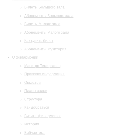
Билеты Большого зала
Абонементы Большого зала
Билеты Малого зала
Абонементы Малого зала
Как купить билет
Абонементы Музитория
О филармонии
Маэстро Темирканов
Правовая информация
Оркестры
Планы залов
Структура
Как добраться
Визит в филармонию
История
Библиотека