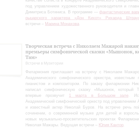
качестве солиста в концерте Академического симфоничес
под управлением художественного руководителя и глав
Димитриса Ботиниса. В программе —
фантастические вар
рыцарского характера «Дон Кихот» Рихарда Штрау
встречи –
Марина Монахова
.
Творческая встреча с Николаем Мажарой накан
премьеры симфонической сказки «Мышонок, к
Там»
Встречи в Музитории
Филармония приглашает на встречу с Николаем Мажаро
Академического симфонического оркестра, известным п
пианистом и композитором. По заказу филармонии Ни
написал симфоническую сказку «Мышонок, который Т
впервые прозвучит
1 марта в Большом зале
. Ис
Академический симфонический оркестр под управлением 
и известный актер Николай Буров. На встрече речь по
сочинении, о современной музыке для детей и взрослы
новых музыкально-просветительских проектах Филармон
Николая Мажары. Ведущая встречи –
Юлия Кантор
.