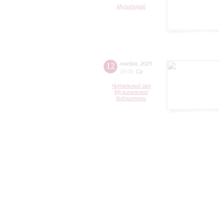
Музиторий
12
ноября
,
2025
16:00
,
Ср
Читальный зал
Музыкальной
библиотеки