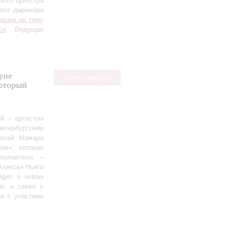
кого оркестра
ного дирижёра
иации на тему
са
. Ведущая
уне
Запись закрыта
оторый
й – артистом
етербургским
колай Мажара
ам», которая
полнители –
Алексея Ньяги
йдет о новом
х, а также о
ии с участием