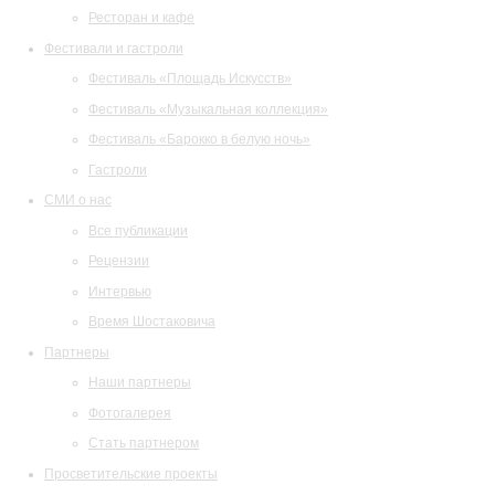
Ресторан и кафе
Фестивали и гастроли
Фестиваль «Площадь Искусств»
Фестиваль «Музыкальная коллекция»
Фестиваль «Барокко в белую ночь»
Гастроли
СМИ о нас
Все публикации
Рецензии
Интервью
Время Шостаковича
Партнеры
Наши партнеры
Фотогалерея
Стать партнером
Просветительские проекты