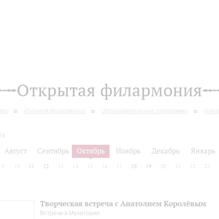
Открытая филармония
вки
Издания филармонии
Образовательные программы
Инкл
24
Август
Сентябрь
Октябрь
Ноябрь
Декабрь
Январь
9
10
11
12
13
14
15
16
17
18
19
20
21
22
23
Творческая встреча с Анатолием Королёвым
Встречи в Музитории