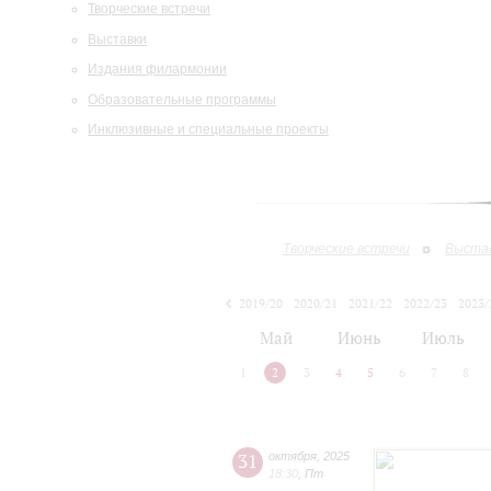
Творческие встречи
Выставки
Издания филармонии
Образовательные программы
Инклюзивные и специальные проекты
Творческие встречи
Выста
2019/20
2020/21
2021/22
2022/23
2023/
2024/25
2025/26
Май
Июнь
Июль
1
2
3
4
5
6
7
8
31
октября
,
2025
18:30
,
Пт