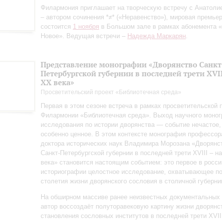
Филармония приглашает на творческую встречу с Анатол
– автором сочинения *≠* («Неравенство»), мировая премьер
состоится
1 ноября
в Большом зале в рамках абонемента «
Новое». Ведущая встречи –
Надежда Маркарян
.
Представление монографии «Дворянство Санкт
Петербургской губернии в последней трети XVII
ХХ века»
Просветительский проект «Библиотечная среда»
Первая в этом сезоне встреча в рамках просветительской
Филармонии «Библиотечная среда». Выход научного моно
исследования по истории дворянства — событие нечастое,
особенно ценное. В этом контексте монография профессор
доктора исторических наук Владимира Морозана «Дворянс
Санкт‑Петербургской губернии в последней трети XVIII – н
века» становится настоящим событием: это первое в росси
историографии целостное исследование, охватывающее п
столетия жизни дворянского сословия в столичной губерни
На обширном массиве ранее неизвестных документальных
автор воссоздаёт полуторавековую картину жизни дворянс
становления сословных институтов в последней трети XVII