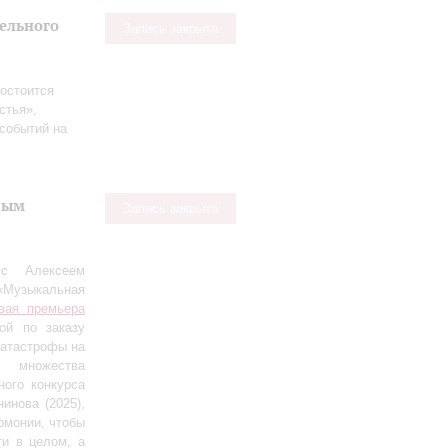
тельного
Запись закрыта
остоится
стья»,
событий на
вым
Запись закрыта
 с Алексеем
«Музыкальная
вая премьера
ной по заказу
катастрофы на
т множества
ого конкурса
инова (2025),
рмонии, чтобы
ти в целом, а