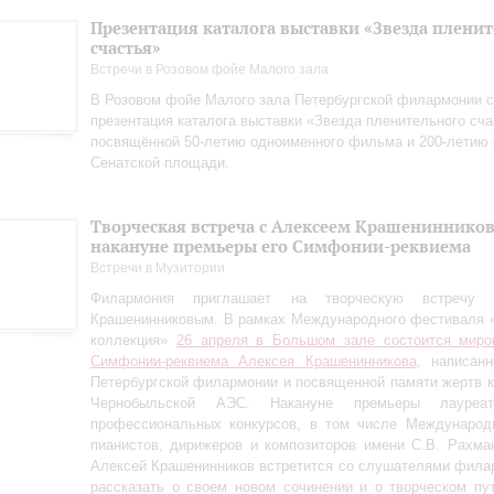
Презентация каталога выставки «Звезда плени
счастья»
Встречи в Розовом фойе Малого зала
В Розовом фойе Малого зала Петербургской филармонии с
презентация каталога выставки «Звезда пленительного сча
посвящённой 50-летию одноименного фильма и 200-летию 
Сенатской площади.
Творческая встреча с Алексеем Крашениннико
накануне премьеры его Симфонии-реквиема
Встречи в Музитории
Филармония приглашает на творческую встречу
Крашенинниковым. В рамках Международного фестиваля 
коллекция»
26 апреля в Большом зале состоится миро
Симфонии-реквиема Алексея Крашенинникова
, написан
Петербургской филармонии и посвященной памяти жертв 
Чернобыльской АЭС. Накануне премьеры лауреа
профессиональных конкурсов, в том числе Международн
пианистов, дирижеров и композиторов имени С.В. Рахман
Алексей Крашенинников встретится со слушателями фила
рассказать о своем новом сочинении и о творческом пу