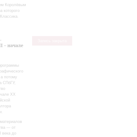
ием Королёвым
а которого
Классика.
-
Запись закрыта
I – начале
 программы
графического
 а потому
а СПбГУ,
тво
ачале ХХ
йской
олтора
и.
 материалов
тва — от
I века до