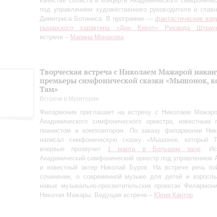
качестве солиста в концерте Академического симфоничес
под управлением художественного руководителя и глав
Димитриса Ботиниса. В программе —
фантастические вар
рыцарского характера «Дон Кихот» Рихарда Штрау
встречи –
Марина Монахова
.
Творческая встреча с Николаем Мажарой накан
премьеры симфонической сказки «Мышонок, к
Там»
Встречи в Музитории
Филармония приглашает на встречу с Николаем Мажаро
Академического симфонического оркестра, известным п
пианистом и композитором. По заказу филармонии Ни
написал симфоническую сказку «Мышонок, который Т
впервые прозвучит
1 марта в Большом зале
. Ис
Академический симфонический оркестр под управлением 
и известный актер Николай Буров. На встрече речь по
сочинении, о современной музыке для детей и взрослы
новых музыкально-просветительских проектах Филармон
Николая Мажары. Ведущая встречи –
Юлия Кантор
.