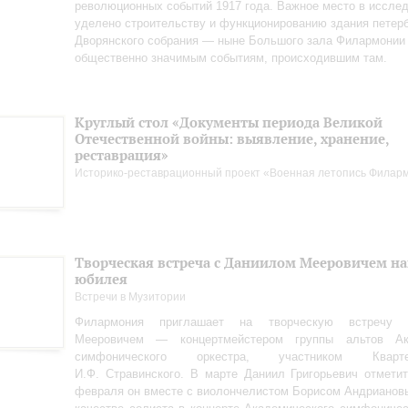
революционных событий 1917 года. Важное место в иссле
уделено строительству и функционированию здания петерб
Дворянского собрания — ныне Большого зала Филармонии
общественно значимым событиям, происходившим там.
Круглый стол «Документы периода Великой
Отечественной войны: выявление, хранение,
реставрация»
Историко-реставрационный проект «Военная летопись Филар
Творческая встреча с Даниилом Мееровичем н
юбилея
Встречи в Музитории
Филармония приглашает на творческую встречу
Мееровичем — концертмейстером группы альтов Ака
симфонического оркестра, участником Квар
И.Ф. Стравинского. В марте Даниил Григорьевич отметит
февраля он вместе с виолончелистом Борисом Андрианов