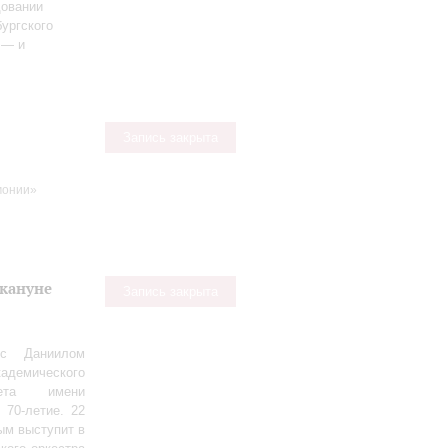
довании
ургского
 — и
Запись закрыта
монии»
акануне
Запись закрыта
 с Даниилом
демического
тета имени
 70‑летие. 22
ым выступит в