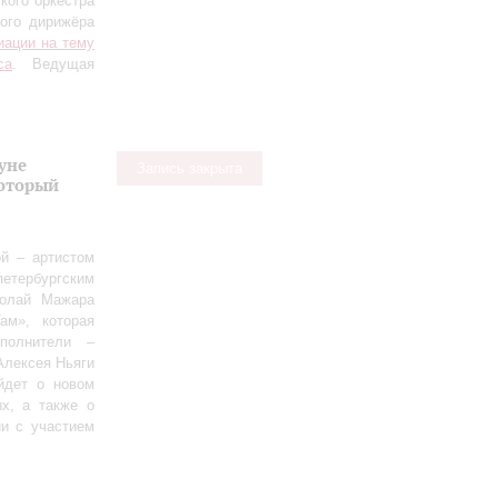
кого оркестра
ного дирижёра
иации на тему
са
. Ведущая
уне
Запись закрыта
оторый
й – артистом
етербургским
колай Мажара
ам», которая
полнители –
Алексея Ньяги
йдет о новом
х, а также о
ии с участием