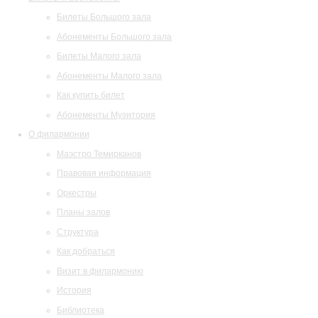
Билеты Большого зала
Абонементы Большого зала
Билеты Малого зала
Абонементы Малого зала
Как купить билет
Абонементы Музитория
О филармонии
Маэстро Темирканов
Правовая информация
Оркестры
Планы залов
Структура
Как добраться
Визит в филармонию
История
Библиотека