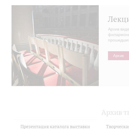
Лекц
Архив вид
филармонии
прошедших 
Архив
Архив т
Презентация каталога выставки
Творческа