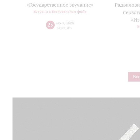
«Государственное звучание»
Радвилови
Встречи в Бетховенском фойе
первог
«Из
25
июня
,
2026
В
14:00
,
Чт
Все