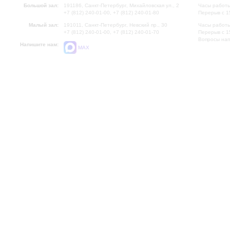
Большой зал:
191186, Санкт-Петербург, Михайловская ул., 2
Часы работы
+7 (812) 240-01-00, +7 (812) 240-01-80
Перерыв с 1
Малый зал:
191011, Санкт-Петербург, Невский пр., 30
Часы работы
+7 (812) 240-01-00, +7 (812) 240-01-70
Перерыв с 1
Вопросы на
Напишите нам:
MAX