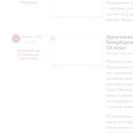
Музиторий
Филармония п
– автором соч
состоится
1 н
Новое». Веду
Представле
12
ноября
,
2025
Петербургск
16:00
,
Ср
ХХ века»
Читальный зал
Просветительс
Музыкальной
библиотеки
Первая в этом
Филармонии «Б
исследования 
особенно ценн
доктора истор
Санкт‑Петербу
века» станови
историографи
столетия жизн
На обширном 
автор воссозд
становления с