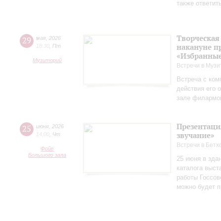
также ответит
Творческая
29
мая
,
2026
накануне п
18:30
,
Пт
«Избранные
Музиторий
Встречи в Музи
Встреча с ком
действия его 
зале филармо
Презентаци
25
июня
,
2026
звучание»
14:00
,
Чт
Встречи в Бетх
Фойе
Большого зала
25 июня в зда
каталога выст
работы Госсов
можно будет п