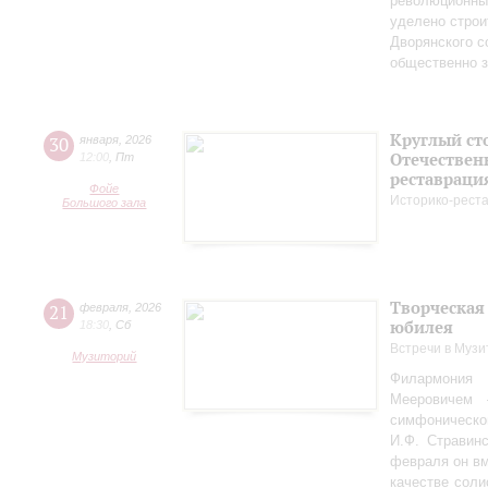
революционных
уделено строи
Дворянского 
общественно 
Круглый ст
30
января
,
2026
Отечествен
12:00
,
Пт
реставраци
Фойе
Историко-рест
Большого зала
Творческая
21
февраля
,
2026
юбилея
18:30
,
Сб
Встречи в Музи
Музиторий
Филармония
Мееровичем 
симфониче
И.Ф. Стравинс
февраля он в
качестве соли