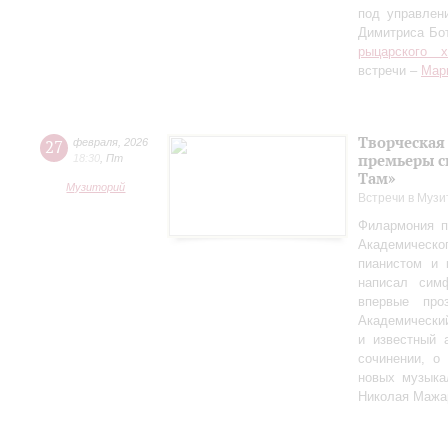
под управлен
Димитриса Бо
рыцарского 
встречи –
Мар
Творческая
27
февраля
,
2026
премьеры с
18:30
,
Пт
Там»
Музиторий
Встречи в Музи
Филармония п
Академическо
пианистом и 
написал сим
впервые пр
Академически
и известный 
сочинении, о
новых музыка
Николая Мажа