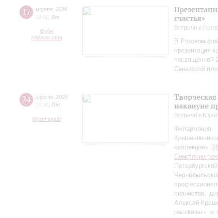
Презентаци
17
марта
,
2026
счастья»
18:00
,
Вт
Встречи в Розо
Фойе
Малого зала
В Розовом фой
презентация к
посвящённой 5
Сенатской пл
Творческая
24
апреля
,
2026
накануне п
18:30
,
Пт
Встречи в Музи
Музиторий
Филармония
Крашениннико
коллекция»
2
Симфонии-рек
Петербургско
Чернобыльс
профессионал
пианистов, ди
Алексей Краш
рассказать о