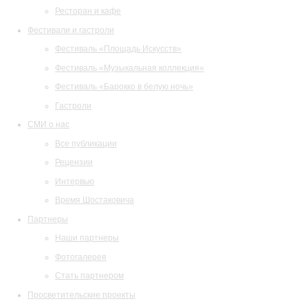
Ресторан и кафе
Фестивали и гастроли
Фестиваль «Площадь Искусств»
Фестиваль «Музыкальная коллекция»
Фестиваль «Барокко в белую ночь»
Гастроли
СМИ о нас
Все публикации
Рецензии
Интервью
Время Шостаковича
Партнеры
Наши партнеры
Фотогалерея
Стать партнером
Просветительские проекты