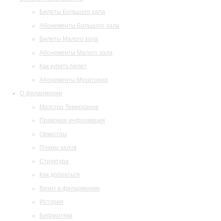
Билеты Большого зала
Абонементы Большого зала
Билеты Малого зала
Абонементы Малого зала
Как купить билет
Абонементы Музитория
О филармонии
Маэстро Темирканов
Правовая информация
Оркестры
Планы залов
Структура
Как добраться
Визит в филармонию
История
Библиотека