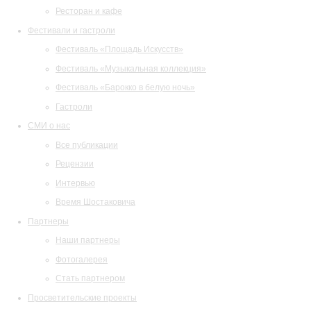
Ресторан и кафе
Фестивали и гастроли
Фестиваль «Площадь Искусств»
Фестиваль «Музыкальная коллекция»
Фестиваль «Барокко в белую ночь»
Гастроли
СМИ о нас
Все публикации
Рецензии
Интервью
Время Шостаковича
Партнеры
Наши партнеры
Фотогалерея
Стать партнером
Просветительские проекты