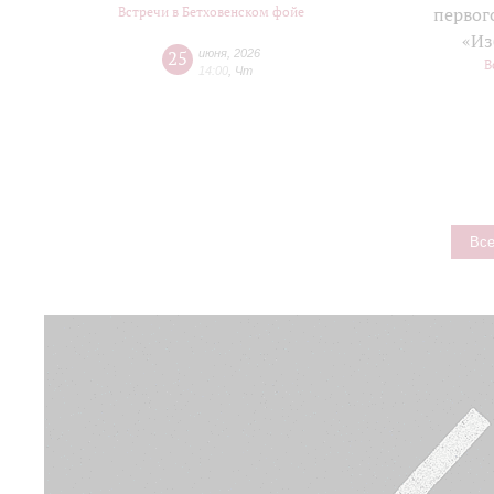
Встречи в Бетховенском фойе
первог
«Из
25
июня
,
2026
В
14:00
,
Чт
Все