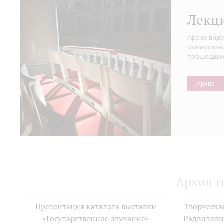
Лекц
Архив вид
филармонии
прошедших 
Архив
Архив т
Презентация каталога выставки
Творческа
«Государственное звучание»
Радвилови