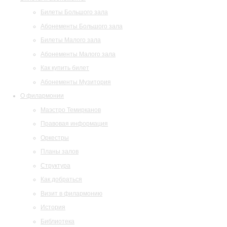
Билеты Большого зала
Абонементы Большого зала
Билеты Малого зала
Абонементы Малого зала
Как купить билет
Абонементы Музитория
О филармонии
Маэстро Темирканов
Правовая информация
Оркестры
Планы залов
Структура
Как добраться
Визит в филармонию
История
Библиотека