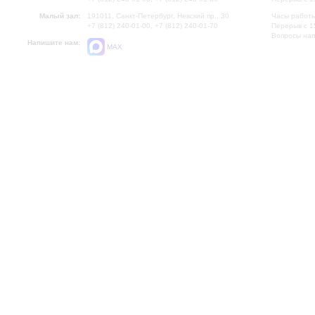
Малый зал:
191011, Санкт-Петербург, Невский пр., 30
Часы работы
+7 (812) 240-01-00, +7 (812) 240-01-70
Перерыв с 1
Вопросы на
Напишите нам:
MAX