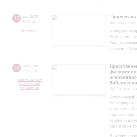
Творческая
13
мая
,
2025
18:00
,
Вт
Встречи в Музи
Музиторий
Филармония пр
Ботинисом – 
Академическо
встречи – Юли
Представле
02
июля
,
2025
филармония
17:00
,
Ср
основанног
Читальный зал
библиотек
Музыкальной
библиотеки
Просветительс
Исторический 
Новосибирске 
коллектива Ре
филармонии. З
особое художе
развитие не то
В очерке, сн