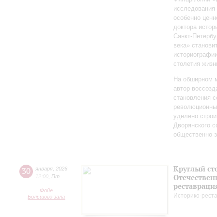
исследования 
особенно ценн
доктора истор
Санкт‑Петербу
века» станови
историографи
столетия жизн
На обширном 
автор воссозд
становления с
революционных
уделено строи
Дворянского 
общественно 
Круглый ст
30
января
,
2026
Отечествен
12:00
,
Пт
реставраци
Фойе
Историко-рест
Большого зала