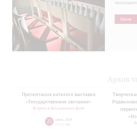
прошедших 
Архив
Архив т
Презентация каталога выставки
Творческа
«Государственное звучание»
Радвилови
Встречи в Бетховенском фойе
первог
«Из
25
июня
,
2026
В
14:00
,
Чт