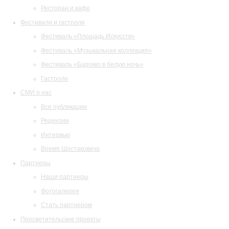
Ресторан и кафе
Фестивали и гастроли
Фестиваль «Площадь Искусств»
Фестиваль «Музыкальная коллекция»
Фестиваль «Барокко в белую ночь»
Гастроли
СМИ о нас
Все публикации
Рецензии
Интервью
Время Шостаковича
Партнеры
Наши партнеры
Фотогалерея
Стать партнером
Просветительские проекты