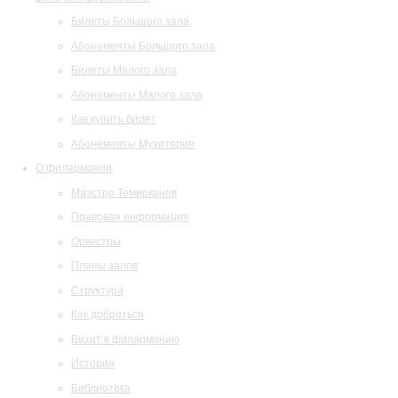
Билеты Большого зала
Абонементы Большого зала
Билеты Малого зала
Абонементы Малого зала
Как купить билет
Абонементы Музитория
О филармонии
Маэстро Темирканов
Правовая информация
Оркестры
Планы залов
Структура
Как добраться
Визит в филармонию
История
Библиотека