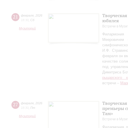
Творческая
21
февраля
,
2026
юбилея
18:30
,
Сб
Встречи в Музи
Музиторий
Филармония
Мееровичем 
симфониче
И.Ф. Стравинс
февраля он в
качестве соли
под управлен
Димитриса Бо
рыцарского 
встречи –
Мар
Творческая
27
февраля
,
2026
премьеры с
18:30
,
Пт
Там»
Музиторий
Встречи в Музи
Филармония п