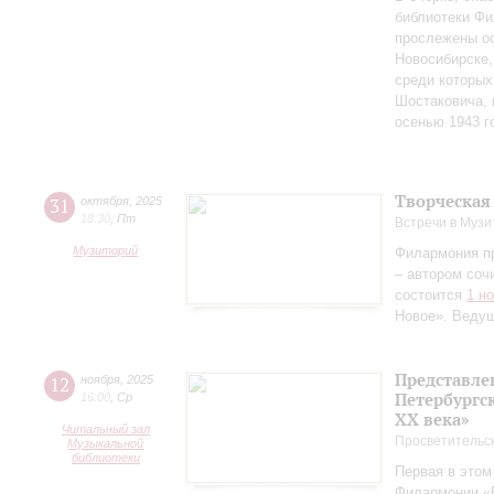
библиотеки Фи
прослежены о
Новосибирске,
среди которы
Шостаковича, 
осенью 1943 г
Творческая
31
октября
,
2025
18:30
,
Пт
Встречи в Музи
Музиторий
Филармония п
– автором соч
состоится
1 н
Новое». Веду
Представле
12
ноября
,
2025
Петербургск
16:00
,
Ср
ХХ века»
Читальный зал
Просветительс
Музыкальной
библиотеки
Первая в этом
Филармонии «Б