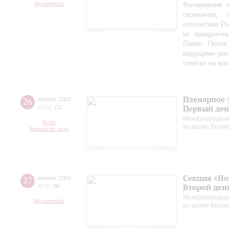
Музиторий
Филармония п
скрипачом, 
коллектива Ро
из праздничн
Павел Попов
ведущими рос
ответит на во
Пленарное 
26
апреля
,
2025
Первый ден
12:00
,
Сб
Международная
Фойе
во время Вели
Большого зала
Секция «Но
27
апреля
,
2025
Второй ден
11:00
,
Вс
Международная
Музиторий
во время Вели