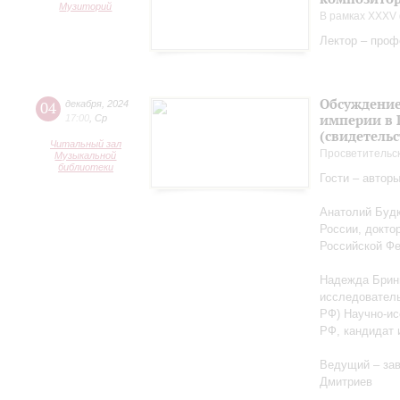
Музиторий
В рамках XXXV 
Лектор – проф
Обсуждение
04
декабря
,
2024
империи в 
17:00
,
Ср
(свидетельс
Читальный зал
Просветительс
Музыкальной
библиотеки
Гости – автор
Анатолий Будк
России, докто
Российской Ф
Надежда Бриню
исследователь
РФ) Научно-ис
РФ, кандидат 
Ведущий – за
Дмитриев