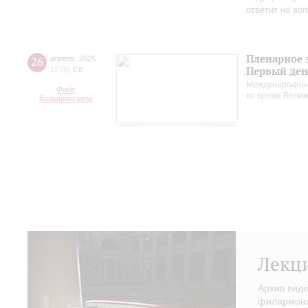
ответит на во
Пленарное 
26
апреля
,
2025
Первый ден
12:00
,
Сб
Международная
Фойе
во время Вели
Большого зала
Лекц
Архив вид
филармонии