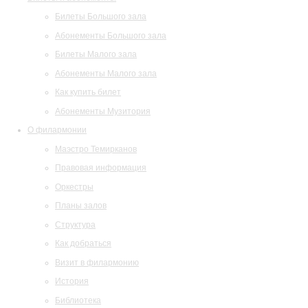
Билеты Большого зала
Абонементы Большого зала
Билеты Малого зала
Абонементы Малого зала
Как купить билет
Абонементы Музитория
О филармонии
Маэстро Темирканов
Правовая информация
Оркестры
Планы залов
Структура
Как добраться
Визит в филармонию
История
Библиотека