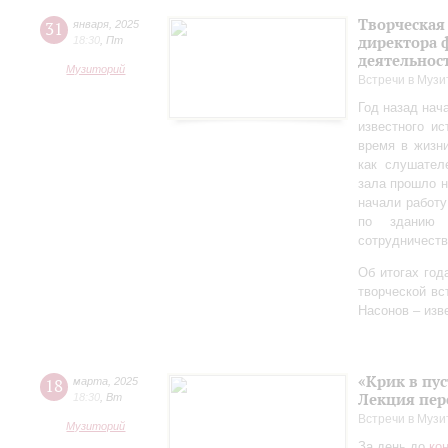
Творческая
31
января
,
2025
директора 
18:30
,
Пт
деятельно
Музиторий
Встречи в Музи
Год назад нач
известного ис
время в жизн
как слушател
зала прошло 
начали работу
по зданию 
сотрудничеств
Об итогах год
творческой в
Насонов – изв
«Крик в пу
18
марта
,
2025
Лекция пер
18:30
,
Вт
Встречи в Музи
Музиторий
За день до
ко