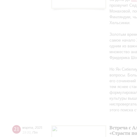
прозвучит Сед
Монаховой, п
Финляндии, чь
Хельсинки.
Золотым време
самое начало 
одним из важн
множество ан
Фридерика Шоп
Но Ян Сибелиу
вопросы. Боль
его сочинений
тем яснее ста
формулировал 
культуры вышл
ниспровергате
этого поиска 
Встреча с 
21
марта
,
2025
«Страсти п
19:00
,
Пт