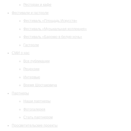
Ресторан и кафе
Фестивали и гастроли
Фестиваль «Площадь Искусств»
Фестиваль «Музыкальная коллекция»
Фестиваль «Барокко в белую ночь»
Гастроли
СМИ о нас
Все публикации
Рецензии
Интервью
Время Шостаковича
Партнеры
Наши партнеры
Фотогалерея
Стать партнером
Просветительские проекты