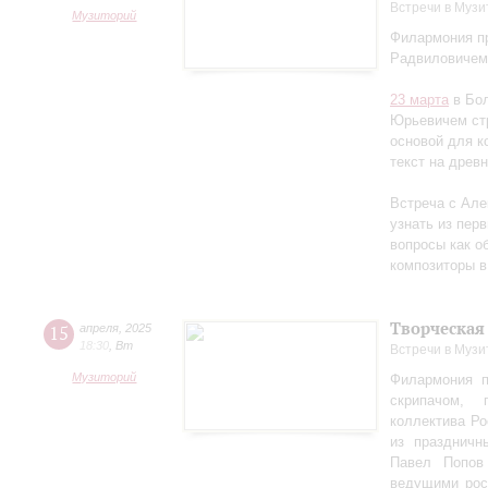
Встречи в Музи
Музиторий
Филармония пр
Радвиловичем
23 марта
в Бол
Юрьевичем стр
основой для к
текст на древ
Встреча с Але
узнать из перв
вопросы как об
композиторы в
Творческая
15
апреля
,
2025
18:30
,
Вт
Встречи в Музи
Музиторий
Филармония п
скрипачом, 
коллектива Ро
из праздничн
Павел Попов
ведущими рос