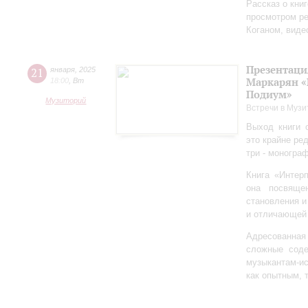
Рассказ о кни
просмотром ре
Коганом, виде
Презентаци
21
января
,
2025
Маркарян «
18:00
,
Вт
Подиум»
Музиторий
Встречи в Музи
Выход книги 
это крайне ре
три - моногра
Книга «Интер
она посвяще
становления и
и отличающей 
Адресованна
сложные соде
музыкантам-и
как опытным, 