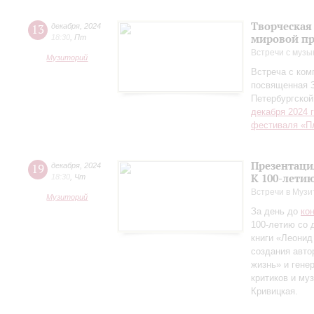
Творческая
13
декабря
,
2024
мировой пр
18:30
,
Пт
Встречи с музы
Музиторий
Встреча с ко
посвященная 
Петербургско
декабря 2024 
фестиваля «П
Презентаци
19
декабря
,
2024
К 100-лети
18:30
,
Чт
Встречи в Музи
Музиторий
За день до
ко
100-летию со 
книги «Леонид
создания авто
жизнь» и гене
критиков и му
Кривицкая.