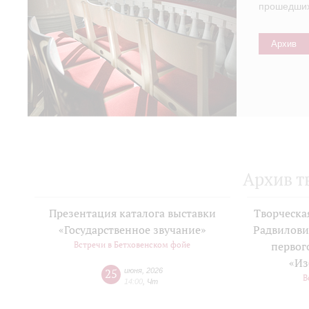
прошедших 
Архив
Архив т
Презентация каталога выставки
Творческа
«Государственное звучание»
Радвилови
Встречи в Бетховенском фойе
первог
«Из
25
июня
,
2026
В
14:00
,
Чт