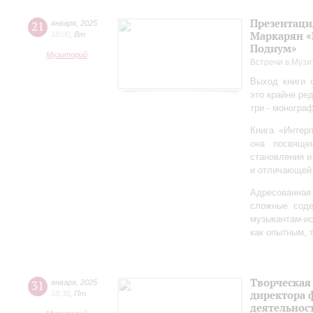
Презентаци
21
января
,
2025
Маркарян «
18:00
,
Вт
Подиум»
Музиторий
Встречи в Музи
Выход книги 
это крайне ре
три - моногра
Книга «Интер
она посвяще
становления и
и отличающей 
Адресованна
сложные соде
музыкантам-и
как опытным, 
Творческая
31
января
,
2025
директора 
18:30
,
Пт
деятельно