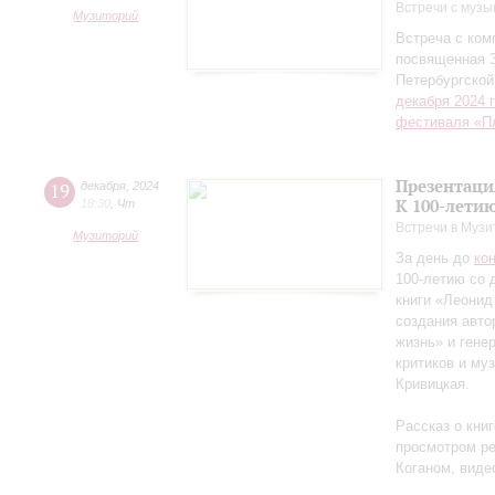
Встречи с музы
Музиторий
Встреча с ко
посвященная 
Петербургско
декабря 2024 
фестиваля «П
Презентаци
19
декабря
,
2024
К 100-лети
18:30
,
Чт
Встречи в Музи
Музиторий
За день до
ко
100-летию со 
книги «Леонид
создания авто
жизнь» и гене
критиков и му
Кривицкая.
Рассказ о кни
просмотром ре
Коганом, виде