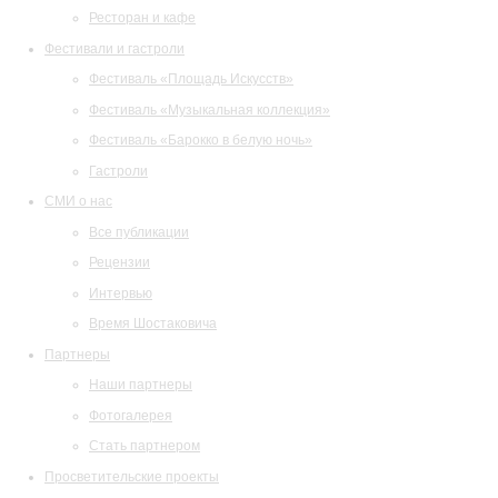
Ресторан и кафе
Фестивали и гастроли
Фестиваль «Площадь Искусств»
Фестиваль «Музыкальная коллекция»
Фестиваль «Барокко в белую ночь»
Гастроли
СМИ о нас
Все публикации
Рецензии
Интервью
Время Шостаковича
Партнеры
Наши партнеры
Фотогалерея
Стать партнером
Просветительские проекты