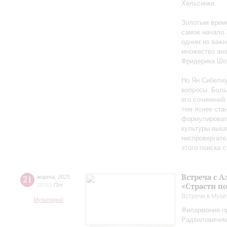
Хельсинки.
Золотым време
самое начало 
одним из важн
множество ан
Фридерика Шоп
Но Ян Сибелиу
вопросы. Боль
его сочинений
тем яснее ста
формулировал 
культуры вышл
ниспровергате
этого поиска 
Встреча с 
21
марта
,
2025
«Страсти п
19:00
,
Пт
Встречи в Музи
Музиторий
Филармония пр
Радвиловичем