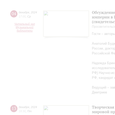
Обсуждение
04
декабря
,
2024
империи в 
17:00
,
Ср
(свидетельс
Читальный зал
Просветительс
Музыкальной
библиотеки
Гости – автор
Анатолий Будк
России, докто
Российской Ф
Надежда Бриню
исследователь
РФ) Научно-ис
РФ, кандидат 
Ведущий – за
Дмитриев
Творческая
13
декабря
,
2024
мировой пр
18:30
,
Пт