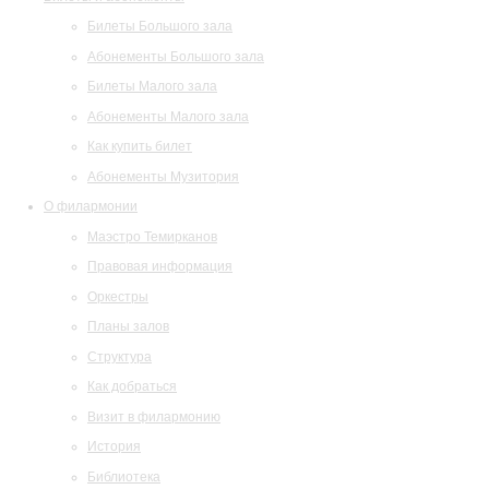
Билеты Большого зала
Абонементы Большого зала
Билеты Малого зала
Абонементы Малого зала
Как купить билет
Абонементы Музитория
О филармонии
Маэстро Темирканов
Правовая информация
Оркестры
Планы залов
Структура
Как добраться
Визит в филармонию
История
Библиотека