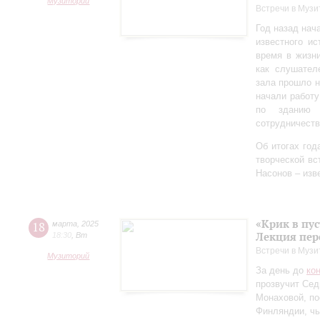
Музиторий
Встречи в Музи
Год назад нач
известного ис
время в жизн
как слушател
зала прошло 
начали работу
по зданию 
сотрудничеств
Об итогах год
творческой в
Насонов – изв
«Крик в пу
18
марта
,
2025
Лекция пер
18:30
,
Вт
Встречи в Музи
Музиторий
За день до
ко
прозвучит Сед
Монаховой, п
Финляндии, чь