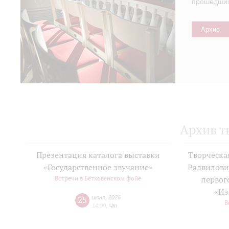
прошедших 
Архив
Архив т
Презентация каталога выставки
Творческа
«Государственное звучание»
Радвилови
Встречи в Бетховенском фойе
первог
«Из
25
июня
,
2026
В
14:00
,
Чт