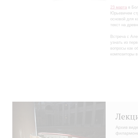
23 марта
в Бол
Юрьевичем стр
основой для к
текст на древ
Встреча с Але
узнать из перв
вопросы как об
композиторы в
Лекц
Архив вид
филармонии