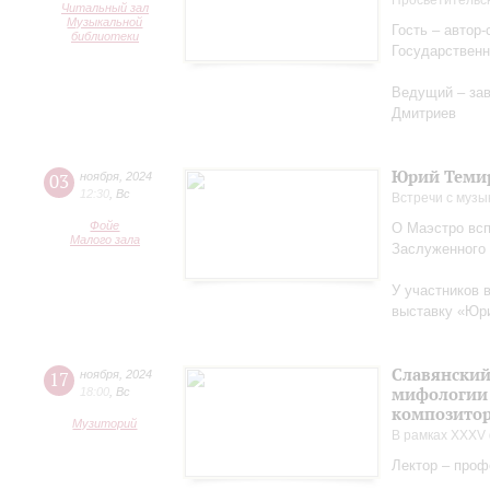
Просветительс
Читальный зал
Музыкальной
Гость – автор
библиотеки
Государственн
Ведущий – за
Дмитриев
Юрий Теми
03
ноября
,
2024
12:30
,
Вс
Встречи с музы
Фойе
О Маэстро вcп
Малого зала
Заслуженного
У участников 
выставку «Юри
Славянский
17
ноября
,
2024
мифологии 
18:00
,
Вс
композитор
Музиторий
В рамках XXXV 
Лектор – проф