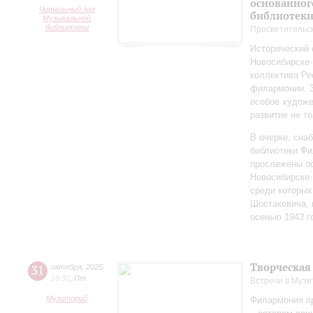
основанног
Читальный зал
библиотек
Музыкальной
библиотеки
Просветительс
Исторический 
Новосибирске 
коллектива Ре
филармонии. З
особое художе
развитие не то
В очерке, сн
библиотеки Фи
прослежены о
Новосибирске,
среди которы
Шостаковича, 
осенью 1943 г
Творческая
31
октября
,
2025
18:30
,
Пт
Встречи в Музи
Музиторий
Филармония п