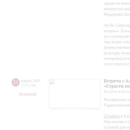
одним из важн
множество ан
Фридерика Шоп
Но Ян Сибелиу
вопросы. Боль
его сочинений
тем яснее ста
формулировал 
культуры вышл
ниспровергате
этого поиска 
Встреча с 
21
марта
,
2025
«Страсти п
19:00
,
Пт
Встречи в Музи
Музиторий
Филармония пр
Радвиловичем
23 марта
в Бол
Юрьевичем стр
основой для к