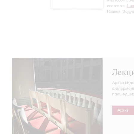
– автором соч
состоится
1 н
Новое». Веду
Лекц
Архив вид
филармонии
прошедших 
Архив