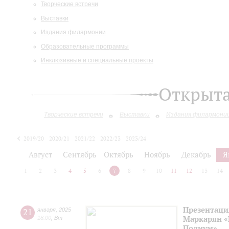
Творческие встречи
Выставки
Издания филармонии
Образовательные программы
Инклюзивные и специальные проекты
Открыт
Творческие встречи
Выставки
Издания филармони
2019/20
2020/21
2021/22
2022/23
2023/24
2024/25
2025/26
Август
Сентябрь
Октябрь
Ноябрь
Декабрь
Я
1
2
3
4
5
6
7
8
9
10
11
12
13
14
Презентаци
21
января
,
2025
Маркарян «
18:00
,
Вт
Подиум»