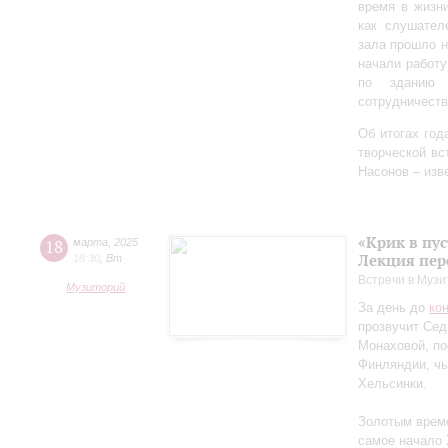
время в жизн
как слушател
зала прошло 
начали работу
по зданию 
сотрудничеств
Об итогах год
творческой в
Насонов – изв
«Крик в пу
18
марта
,
2025
Лекция пер
18:30
,
Вт
Встречи в Музи
Музиторий
За день до
ко
прозвучит Сед
Монаховой, п
Финляндии, чь
Хельсинки.
Золотым време
самое начало 