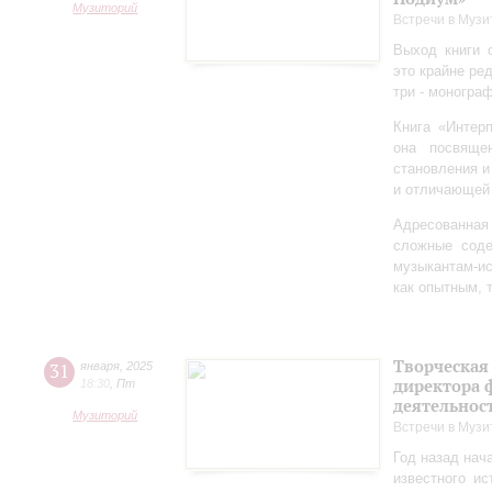
Музиторий
Встречи в Музи
Выход книги 
это крайне ре
три - моногра
Книга «Интер
она посвяще
становления и
и отличающей 
Адресованна
сложные соде
музыкантам-и
как опытным, 
Творческая
31
января
,
2025
директора 
18:30
,
Пт
деятельно
Музиторий
Встречи в Музи
Год назад нач
известного ис