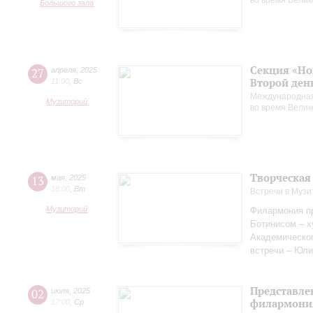
во время Вели
Большого зала
Секция «Но
27
апреля
,
2025
Второй ден
11:00
,
Вс
Международная
Музиторий
во время Вели
Творческая
13
мая
,
2025
18:00
,
Вт
Встречи в Музи
Музиторий
Филармония пр
Ботинисом – 
Академическо
встречи – Юли
Представле
02
июля
,
2025
филармония
17:00
,
Ср