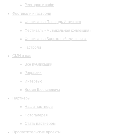
Ресторан и кафе
Фестивали и гастроли
Фестиваль «Площадь Искусств»
Фестиваль «Музыкальная коллекция»
Фестиваль «Барокко в белую ночь»
Гастроли
СМИ о нас
Все публикации
Рецензии
Интервью
Время Шостаковича
Партнеры
Наши партнеры
Фотогалерея
Стать партнером
Просветительские проекты