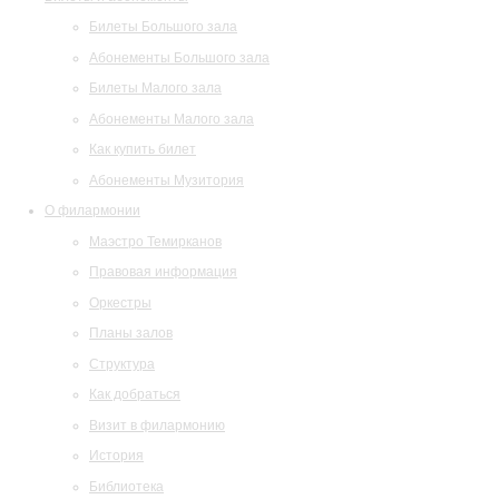
Билеты Большого зала
Абонементы Большого зала
Билеты Малого зала
Абонементы Малого зала
Как купить билет
Абонементы Музитория
О филармонии
Маэстро Темирканов
Правовая информация
Оркестры
Планы залов
Структура
Как добраться
Визит в филармонию
История
Библиотека