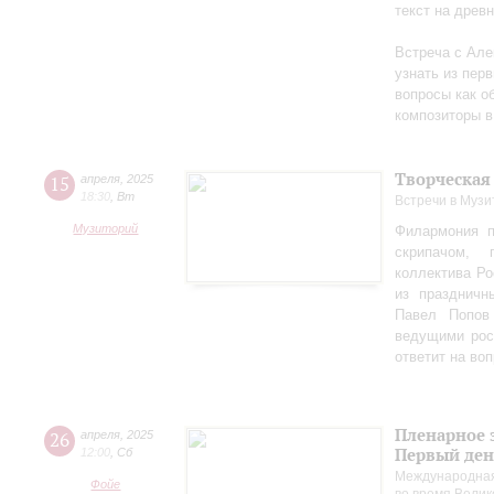
текст на древ
Встреча с Але
узнать из перв
вопросы как об
композиторы в
Творческая
15
апреля
,
2025
18:30
,
Вт
Встречи в Музи
Музиторий
Филармония п
скрипачом, 
коллектива Ро
из праздничн
Павел Попов
ведущими рос
ответит на во
Пленарное 
26
апреля
,
2025
Первый ден
12:00
,
Сб
Международная
Фойе