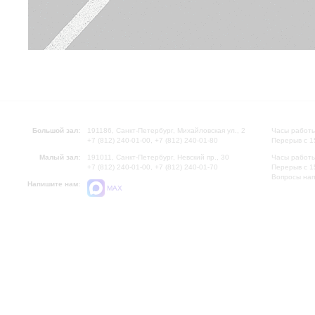
Большой зал:
191186, Санкт-Петербург, Михайловская ул., 2
Часы работы
+7 (812) 240-01-00, +7 (812) 240-01-80
Перерыв с 1
Малый зал:
191011, Санкт-Петербург, Невский пр., 30
Часы работы
+7 (812) 240-01-00, +7 (812) 240-01-70
Перерыв с 1
Вопросы на
Напишите нам:
MAX