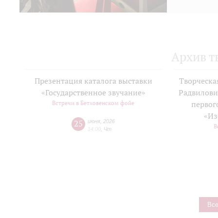
Архив т
Презентация каталога выставки
Творческа
«Государственное звучание»
Радвилови
Встречи в Бетховенском фойе
первог
«Из
25
июня
,
2026
В
14:00
,
Чт
Все