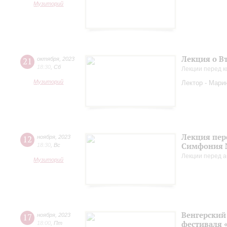
Музиторий
Лекция о В
21
октября
,
2023
18:30
,
Сб
Лекции перед к
Музиторий
Лектор - Мари
Лекция пер
12
ноября
,
2023
Симфония 
18:30
,
Вс
Лекции перед а
Музиторий
Венгерский 
17
ноября
,
2023
фестиваля 
18:00
,
Пт