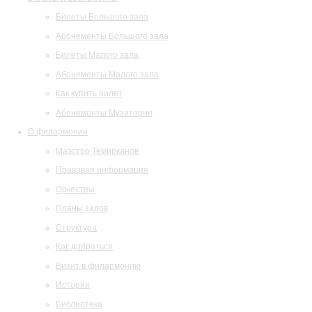
Билеты Большого зала
Абонементы Большого зала
Билеты Малого зала
Абонементы Малого зала
Как купить билет
Абонементы Музитория
О филармонии
Маэстро Темирканов
Правовая информация
Оркестры
Планы залов
Структура
Как добраться
Визит в филармонию
История
Библиотека