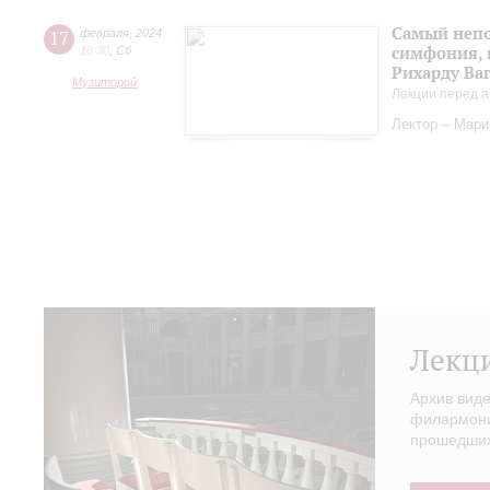
Самый непо
17
февраля
,
2024
симфония, 
18:30
,
Сб
Рихарду Ва
Музиторий
Лекции перед а
Лектор – Мар
Лекц
Архив вид
филармонии
прошедших 