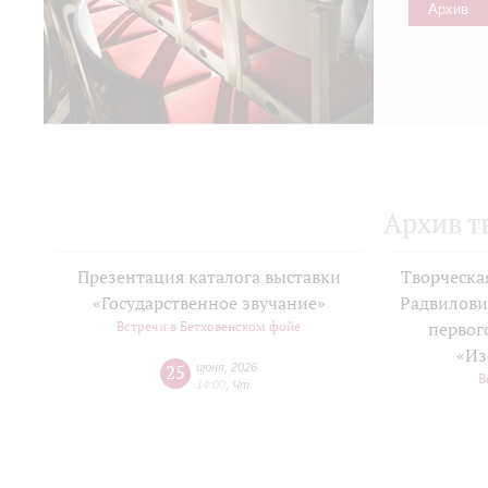
Архив
Архив т
Презентация каталога выставки
Творческа
«Государственное звучание»
Радвилови
Встречи в Бетховенском фойе
первог
«Из
25
июня
,
2026
В
14:00
,
Чт