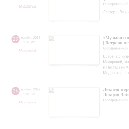
О современной
Музиторий
Лектор – Элин
«Музыка со
23
ноября
,
2023
| Встреча 
18:00
,
Чт
О современной
Музиторий
Встреча с худ
Макаровой, к
и Настасьей Х
Модератор вст
Лекция пер
25
ноября
,
2023
Лекция Эли
18:30
,
Сб
О современной
Музиторий