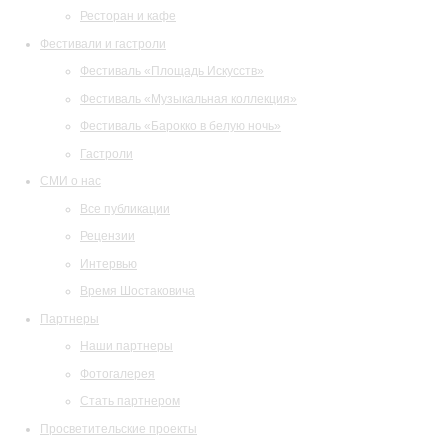
Ресторан и кафе
Фестивали и гастроли
Фестиваль «Площадь Искусств»
Фестиваль «Музыкальная коллекция»
Фестиваль «Барокко в белую ночь»
Гастроли
СМИ о нас
Все публикации
Рецензии
Интервью
Время Шостаковича
Партнеры
Наши партнеры
Фотогалерея
Стать партнером
Просветительские проекты