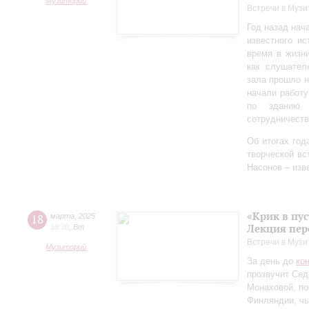
Музиторий
Встречи в Музи
Год назад нач
известного ис
время в жизн
как слушател
зала прошло 
начали работу
по зданию 
сотрудничеств
Об итогах год
творческой в
Насонов – изв
«Крик в пу
18
марта
,
2025
Лекция пер
18:30
,
Вт
Встречи в Музи
Музиторий
За день до
ко
прозвучит Сед
Монаховой, п
Финляндии, чь