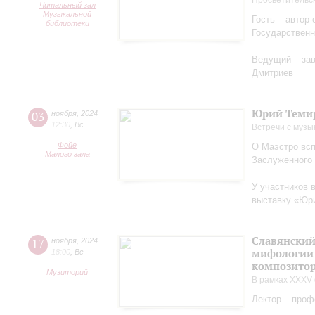
Просветительс
Читальный зал
Музыкальной
Гость – автор
библиотеки
Государственн
Ведущий – за
Дмитриев
Юрий Теми
03
ноября
,
2024
12:30
,
Вс
Встречи с музы
Фойе
О Маэстро вcп
Малого зала
Заслуженного
У участников 
выставку «Юри
Славянский
17
ноября
,
2024
мифологии 
18:00
,
Вс
композитор
Музиторий
В рамках XXXV 
Лектор – проф