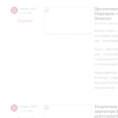
Презентаци
21
января
,
2025
Маркарян «
18:00
,
Вт
Подиум»
Музиторий
Встречи в Музи
Выход книги 
это крайне ре
три - моногра
Книга «Интер
она посвяще
становления и
и отличающей 
Адресованна
сложные соде
музыкантам-и
как опытным, 
Творческая
31
января
,
2025
директора 
18:30
,
Пт
деятельно