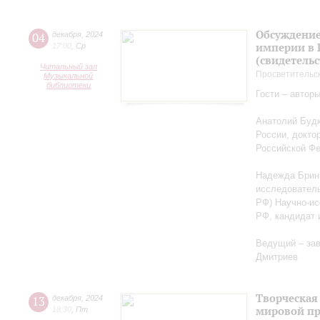
Обсуждение
04
декабря
,
2024
империи в 
17:00
,
Ср
(свидетельс
Читальный зал
Просветительс
Музыкальной
библиотеки
Гости – автор
Анатолий Будк
России, докто
Российской Ф
Надежда Бриню
исследователь
РФ) Научно-ис
РФ, кандидат 
Ведущий – за
Дмитриев
Творческая
13
декабря
,
2024
мировой пр
18:30
,
Пт