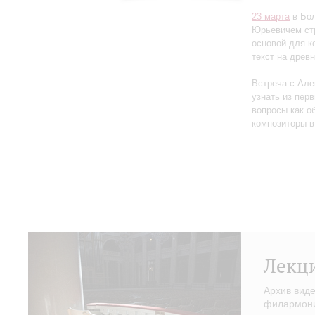
23 марта
в Бол
Юрьевичем стр
основой для к
текст на древ
Встреча с Але
узнать из перв
вопросы как об
композиторы в
Лекц
Архив вид
филармонии