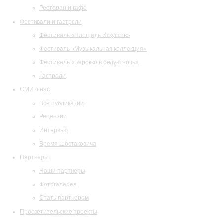
Ресторан и кафе
Фестивали и гастроли
Фестиваль «Площадь Искусств»
Фестиваль «Музыкальная коллекция»
Фестиваль «Барокко в белую ночь»
Гастроли
СМИ о нас
Все публикации
Рецензии
Интервью
Время Шостаковича
Партнеры
Наши партнеры
Фотогалерея
Стать партнером
Просветительские проекты