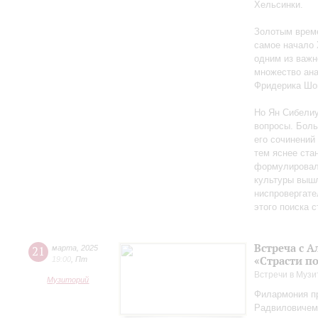
Хельсинки.
Золотым време
самое начало 
одним из важн
множество ан
Фридерика Шоп
Но Ян Сибелиу
вопросы. Боль
его сочинений
тем яснее ста
формулировал 
культуры вышл
ниспровергате
этого поиска 
Встреча с 
21
марта
,
2025
«Страсти п
19:00
,
Пт
Встречи в Музи
Музиторий
Филармония пр
Радвиловичем