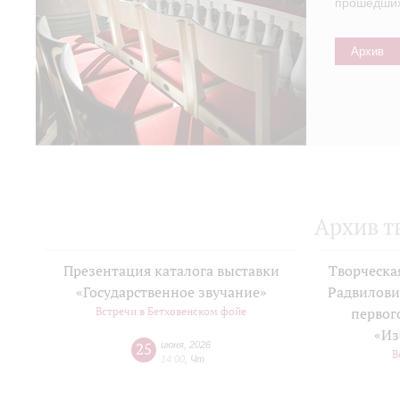
прошедших 
Архив
Архив т
Презентация каталога выставки
Творческа
«Государственное звучание»
Радвилови
Встречи в Бетховенском фойе
первог
«Из
25
июня
,
2026
В
14:00
,
Чт