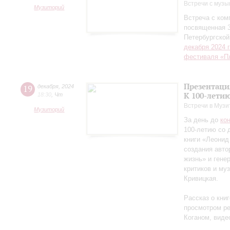
Встречи с музы
Музиторий
Встреча с ко
посвященная 
Петербургско
декабря 2024 
фестиваля «П
Презентаци
19
декабря
,
2024
К 100-лети
18:30
,
Чт
Встречи в Музи
Музиторий
За день до
ко
100-летию со 
книги «Леонид
создания авто
жизнь» и гене
критиков и му
Кривицкая.
Рассказ о кни
просмотром ре
Коганом, виде