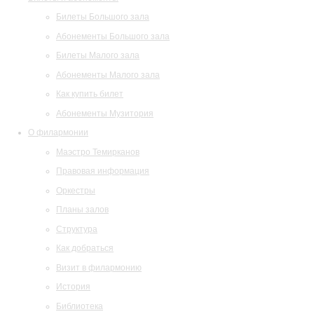
Билеты Большого зала
Абонементы Большого зала
Билеты Малого зала
Абонементы Малого зала
Как купить билет
Абонементы Музитория
О филармонии
Маэстро Темирканов
Правовая информация
Оркестры
Планы залов
Структура
Как добраться
Визит в филармонию
История
Библиотека