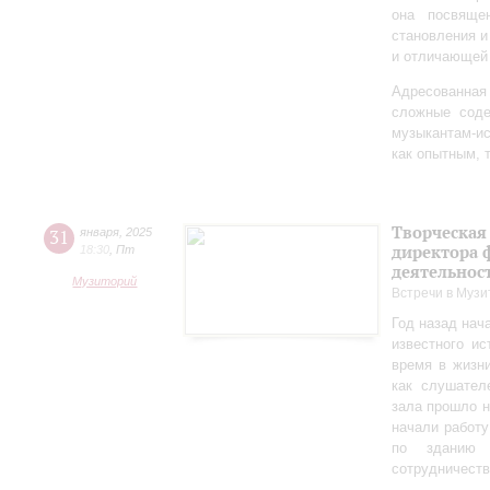
она посвяще
становления и
и отличающей 
Адресованна
сложные соде
музыкантам-и
как опытным, 
Творческая
31
января
,
2025
директора 
18:30
,
Пт
деятельно
Музиторий
Встречи в Музи
Год назад нач
известного ис
время в жизн
как слушател
зала прошло 
начали работу
по зданию 
сотрудничеств