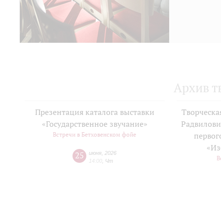
Архив т
Презентация каталога выставки
Творческа
«Государственное звучание»
Радвилови
Встречи в Бетховенском фойе
первог
«Из
25
июня
,
2026
В
14:00
,
Чт