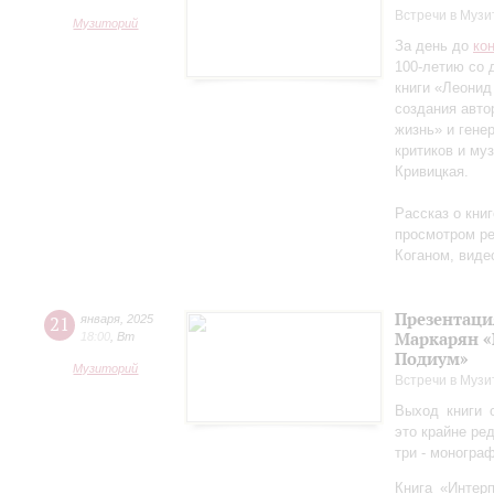
Встречи в Музи
Музиторий
За день до
ко
100-летию со 
книги «Леонид
создания авто
жизнь» и гене
критиков и му
Кривицкая.
Рассказ о кни
просмотром ре
Коганом, виде
Презентаци
21
января
,
2025
Маркарян «
18:00
,
Вт
Подиум»
Музиторий
Встречи в Музи
Выход книги 
это крайне ре
три - моногра
Книга «Интер