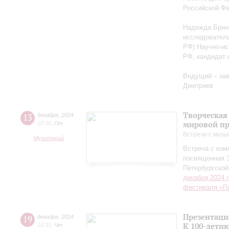
Российской Ф
Надежда Бриню
исследователь
РФ) Научно-ис
РФ, кандидат 
Ведущий – за
Дмитриев
Творческая
13
декабря
,
2024
мировой пр
18:30
,
Пт
Встречи с музы
Музиторий
Встреча с ко
посвященная 
Петербургско
декабря 2024 
фестиваля «П
Презентаци
19
декабря
,
2024
К 100-лети
18:30
,
Чт