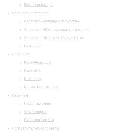
Ресторан и кафе
Фестивали и гастроли
Фестиваль «Площадь Искусств»
Фестиваль «Музыкальная коллекция»
Фестиваль «Барокко в белую ночь»
Гастроли
СМИ о нас
Все публикации
Рецензии
Интервью
Время Шостаковича
Партнеры
Наши партнеры
Фотогалерея
Стать партнером
Просветительские проекты