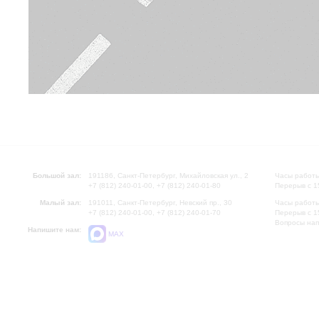
Большой зал:
191186, Санкт-Петербург, Михайловская ул., 2
Часы работы
+7 (812) 240-01-00, +7 (812) 240-01-80
Перерыв с 1
Малый зал:
191011, Санкт-Петербург, Невский пр., 30
Часы работы
+7 (812) 240-01-00, +7 (812) 240-01-70
Перерыв с 1
Вопросы на
Напишите нам:
MAX