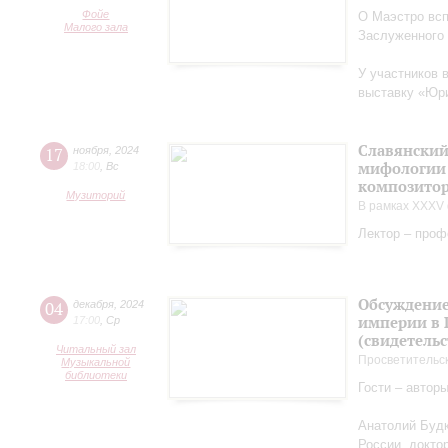
Фойе
О Маэстро вcп
Малого зала
Заслуженного
У участников 
выставку «Юри
Славянский
17
ноября
,
2024
мифологии 
18:00
,
Вс
композитор
Музиторий
В рамках XXXV 
Лектор – проф
Обсуждение
04
декабря
,
2024
империи в 
17:00
,
Ср
(свидетельс
Читальный зал
Просветительс
Музыкальной
библиотеки
Гости – автор
Анатолий Будк
России, докто