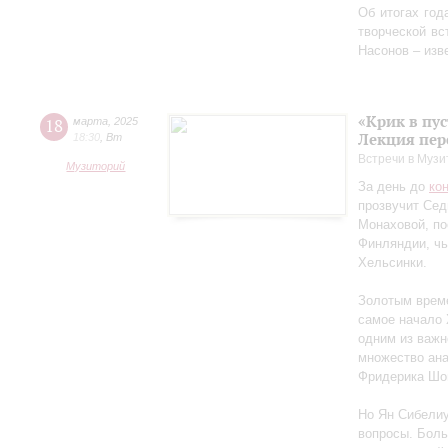
Об итогах год
творческой в
Насонов – изв
«Крик в пу
18
марта
,
2025
Лекция пер
18:30
,
Вт
Встречи в Музи
Музиторий
За день до
ко
прозвучит Сед
Монаховой, п
Финляндии, чь
Хельсинки.
Золотым време
самое начало 
одним из важн
множество ан
Фридерика Шоп
Но Ян Сибелиу
вопросы. Боль