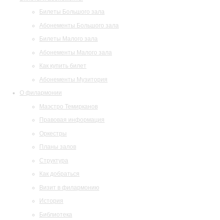
Билеты Большого зала
Абонементы Большого зала
Билеты Малого зала
Абонементы Малого зала
Как купить билет
Абонементы Музитория
О филармонии
Маэстро Темирканов
Правовая информация
Оркестры
Планы залов
Структура
Как добраться
Визит в филармонию
История
Библиотека