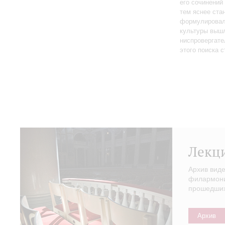
его сочинений
тем яснее ста
формулировал 
культуры вышл
ниспровергате
этого поиска 
Лекц
Архив вид
филармонии
прошедших 
Архив