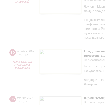
Лекции перед а
Музиторий
Лектор – Мар
Лекция пройде
Предметом лек
симфония: име
коллектива Ро
музыкальной д
посвященного 
Представле
16
октября
,
2024
времени, н
17:00
,
Ср
Просветительс
Читальный зал
Музыкальной
Гость – автор
библиотеки
Государственн
Ведущий – за
Дмитриев
Юрий Теми
03
ноября
,
2024
12:30
,
Вс
Встречи с музы