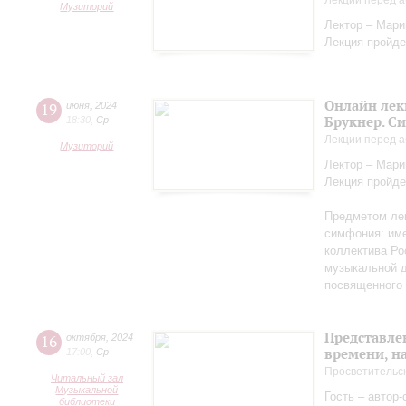
Лекции перед а
Музиторий
Лектор – Мар
Лекция пройде
Онлайн лек
19
июня
,
2024
Брукнер. С
18:30
,
Ср
Лекции перед а
Музиторий
Лектор – Мар
Лекция пройде
Предметом лек
симфония: име
коллектива Ро
музыкальной д
посвященного 
Представле
16
октября
,
2024
времени, н
17:00
,
Ср
Просветительс
Читальный зал
Музыкальной
Гость – автор
библиотеки