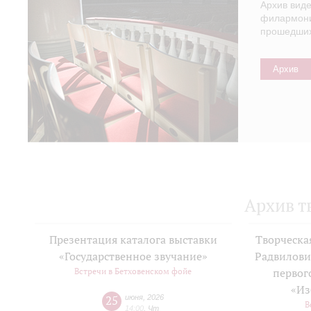
Архив вид
филармонии
прошедших 
Архив
Архив т
Презентация каталога выставки
Творческа
«Государственное звучание»
Радвилови
Встречи в Бетховенском фойе
первог
«Из
25
июня
,
2026
В
14:00
,
Чт