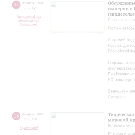
Обсуждение
04
декабря
,
2024
империи в 
17:00
,
Ср
(свидетельс
Читальный зал
Просветительс
Музыкальной
библиотеки
Гости – автор
Анатолий Будк
России, докто
Российской Ф
Надежда Бриню
исследователь
РФ) Научно-ис
РФ, кандидат 
Ведущий – за
Дмитриев
Творческая
13
декабря
,
2024
мировой пр
18:30
,
Пт
Встречи с музы
Музиторий
Встреча с ко