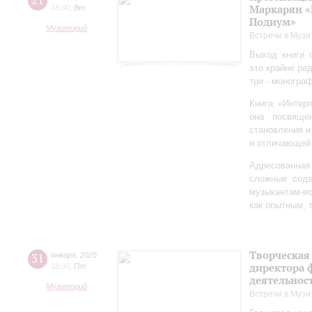
21
Маркарян «
18:00
,
Вт
Подиум»
Музиторий
Встречи в Музи
Выход книги 
это крайне ре
три - моногра
Книга «Интер
она посвяще
становления и
и отличающей 
Адресованна
сложные соде
музыкантам-и
как опытным, 
Творческая
31
января
,
2025
директора 
18:30
,
Пт
деятельно
Музиторий
Встречи в Музи