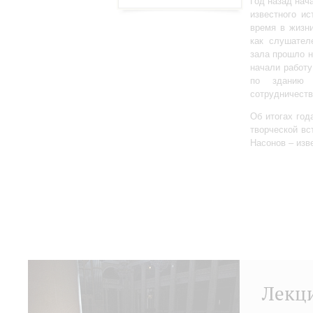
Год назад нач
известного ис
время в жизн
как слушател
зала прошло 
начали работу
по зданию 
сотрудничеств
Об итогах год
творческой в
Насонов – изв
Лекц