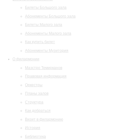
Билеты Большого зала
Абонементы Большого зала
Билеты Малого зала
Абонементы Малого зала
Как купить билет
Абонементы Музитория
О филармонии
Маэстро Темирканов
Правовая информация
Оркестры
Планы залов
Структура
Как добраться
Визит в филармонию
История
Библиотека