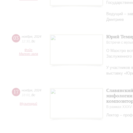
Государственн
Ведущий – за
Дмитриев
Юрий Теми
03
ноября
,
2024
12:30
,
Вс
Встречи с музы
Фойе
О Маэстро вcп
Малого зала
Заслуженного
У участников 
выставку «Юри
Славянский
17
ноября
,
2024
мифологии 
18:00
,
Вс
композитор
Музиторий
В рамках XXXV 
Лектор – проф