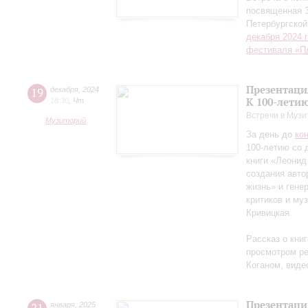
посвященная 
Петербургско
декабря 2024 
фестиваля «П
Презентаци
19
декабря
,
2024
К 100-лети
18:30
,
Чт
Встречи в Музи
Музиторий
За день до
ко
100-летию со 
книги «Леонид
создания авто
жизнь» и гене
критиков и му
Кривицкая.
Рассказ о кни
просмотром ре
Коганом, виде
Презентаци
января
,
2025