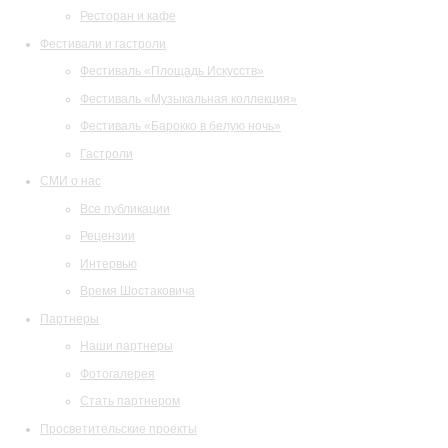
Ресторан и кафе
Фестивали и гастроли
Фестиваль «Площадь Искусств»
Фестиваль «Музыкальная коллекция»
Фестиваль «Барокко в белую ночь»
Гастроли
СМИ о нас
Все публикации
Рецензии
Интервью
Время Шостаковича
Партнеры
Наши партнеры
Фотогалерея
Стать партнером
Просветительские проекты