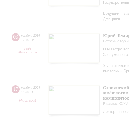
Государственн
Ведущий – за
Дмитриев
Юрий Теми
03
ноября
,
2024
12:30
,
Вс
Встречи с музы
Фойе
О Маэстро вcп
Малого зала
Заслуженного
У участников 
выставку «Юри
Славянский
17
ноября
,
2024
мифологии 
18:00
,
Вс
композитор
Музиторий
В рамках XXXV 
Лектор – проф