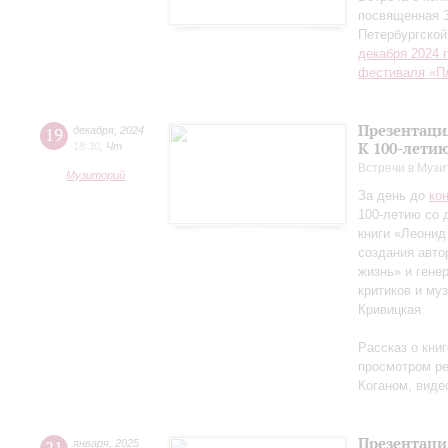
посвященная 
Петербургско
декабря 2024 
фестиваля «П
Презентаци
19
декабря
,
2024
К 100-лети
18:30
,
Чт
Встречи в Музи
Музиторий
За день до
ко
100-летию со 
книги «Леонид
создания авто
жизнь» и гене
критиков и му
Кривицкая.
Рассказ о кни
просмотром ре
Коганом, виде
Презентаци
января
,
2025