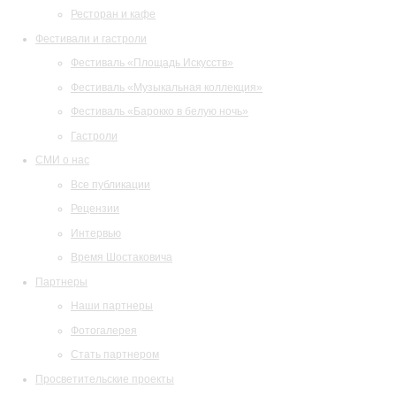
Ресторан и кафе
Фестивали и гастроли
Фестиваль «Площадь Искусств»
Фестиваль «Музыкальная коллекция»
Фестиваль «Барокко в белую ночь»
Гастроли
СМИ о нас
Все публикации
Рецензии
Интервью
Время Шостаковича
Партнеры
Наши партнеры
Фотогалерея
Стать партнером
Просветительские проекты