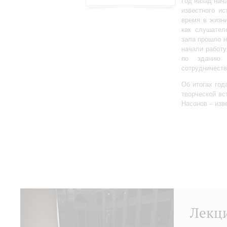
Год назад нач
известного ис
время в жизн
как слушател
зала прошло 
начали работу
по зданию 
сотрудничеств
Об итогах год
творческой в
Насонов – изв
Лекц