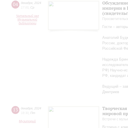
Обсуждение
04
декабря
,
2024
империи в 
17:00
,
Ср
(свидетельс
Читальный зал
Просветительс
Музыкальной
библиотеки
Гости – автор
Анатолий Будк
России, докто
Российской Ф
Надежда Бриню
исследователь
РФ) Научно-ис
РФ, кандидат 
Ведущий – за
Дмитриев
Творческая
13
декабря
,
2024
мировой пр
18:30
,
Пт
Встречи с музы
Музиторий
Встреча с ко