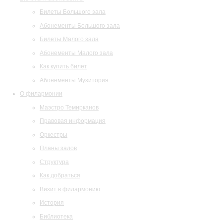
Билеты Большого зала
Абонементы Большого зала
Билеты Малого зала
Абонементы Малого зала
Как купить билет
Абонементы Музитория
О филармонии
Маэстро Темирканов
Правовая информация
Оркестры
Планы залов
Структура
Как добраться
Визит в филармонию
История
Библиотека