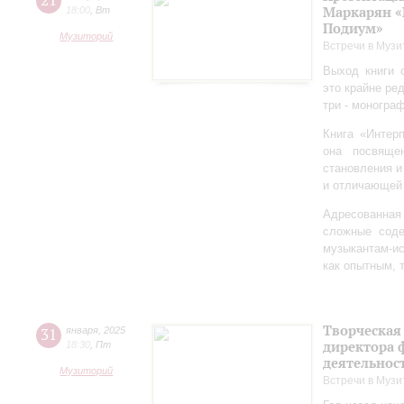
21
Маркарян «
18:00
,
Вт
Подиум»
Музиторий
Встречи в Музи
Выход книги 
это крайне ре
три - моногра
Книга «Интер
она посвяще
становления и
и отличающей 
Адресованна
сложные соде
музыкантам-и
как опытным, 
Творческая
31
января
,
2025
директора 
18:30
,
Пт
деятельно
Музиторий
Встречи в Музи