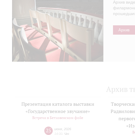
Архив вид
филармонии
прошедших 
Архив
Архив т
Презентация каталога выставки
Творческа
«Государственное звучание»
Радвилови
Встречи в Бетховенском фойе
первог
«Из
25
июня
,
2026
В
14:00
,
Чт