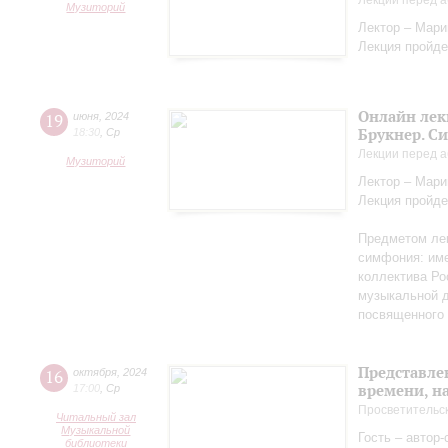
Лекции перед а
Музиторий
Лектор – Мар
Лекция пройде
Онлайн лек
19
июня
,
2024
Брукнер. С
18:30
,
Ср
Лекции перед а
Музиторий
Лектор – Мар
Лекция пройде
Предметом лек
симфония: име
коллектива Ро
музыкальной д
посвященного 
Представле
16
октября
,
2024
времени, н
17:00
,
Ср
Просветительс
Читальный зал
Музыкальной
Гость – автор
библиотеки