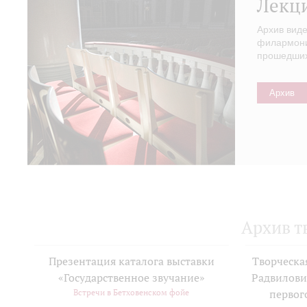
Лекц
Архив вид
филармонии
прошедших 
Архив
Архив т
Презентация каталога выставки
Творческа
«Государственное звучание»
Радвилови
Встречи в Бетховенском фойе
первог