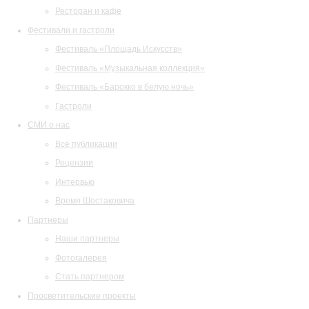
Ресторан и кафе
Фестивали и гастроли
Фестиваль «Площадь Искусств»
Фестиваль «Музыкальная коллекция»
Фестиваль «Барокко в белую ночь»
Гастроли
СМИ о нас
Все публикации
Рецензии
Интервью
Время Шостаковича
Партнеры
Наши партнеры
Фотогалерея
Стать партнером
Просветительские проекты