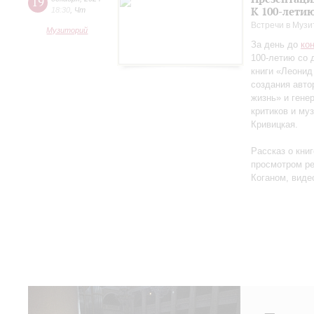
19
К 100-лети
18:30
,
Чт
Встречи в Музи
Музиторий
За день до
ко
100-летию со 
книги «Леонид
создания авто
жизнь» и гене
критиков и му
Кривицкая.
Рассказ о кни
просмотром ре
Коганом, виде