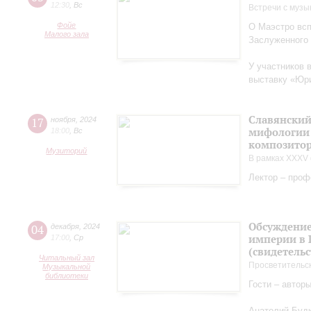
12:30
,
Вс
Встречи с музы
Фойе
О Маэстро вcп
Малого зала
Заслуженного
У участников 
выставку «Юри
Славянский
17
ноября
,
2024
мифологии 
18:00
,
Вс
композитор
Музиторий
В рамках XXXV 
Лектор – проф
Обсуждение
04
декабря
,
2024
империи в 
17:00
,
Ср
(свидетельс
Читальный зал
Просветительс
Музыкальной
библиотеки
Гости – автор
Анатолий Будк