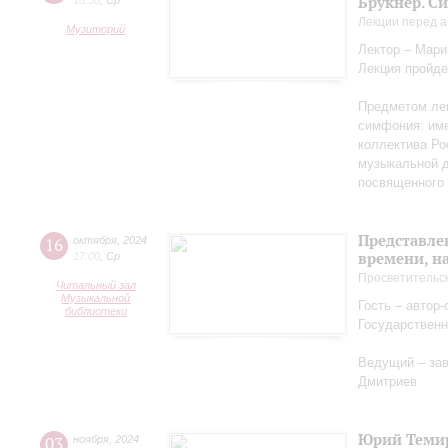
Брукнер. С
18:30
,
Ср
Лекции перед а
Музиторий
Лектор – Мар
Лекция пройде
Предметом лек
симфония: име
коллектива Ро
музыкальной д
посвященного 
Представле
16
октября
,
2024
времени, н
17:00
,
Ср
Просветительс
Читальный зал
Музыкальной
Гость – автор
библиотеки
Государственн
Ведущий – за
Дмитриев
Юрий Теми
03
ноября
,
2024