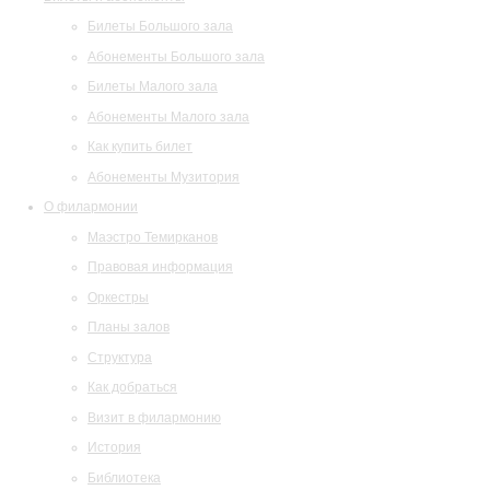
Билеты Большого зала
Абонементы Большого зала
Билеты Малого зала
Абонементы Малого зала
Как купить билет
Абонементы Музитория
О филармонии
Маэстро Темирканов
Правовая информация
Оркестры
Планы залов
Структура
Как добраться
Визит в филармонию
История
Библиотека