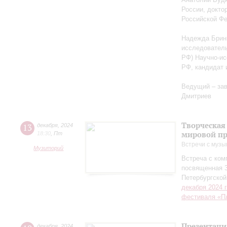
России, докто
Российской Ф
Надежда Бриню
исследователь
РФ) Научно-ис
РФ, кандидат 
Ведущий – за
Дмитриев
Творческая
13
декабря
,
2024
мировой пр
18:30
,
Пт
Встречи с музы
Музиторий
Встреча с ко
посвященная 
Петербургско
декабря 2024 
фестиваля «П
Презентаци
декабря
,
2024