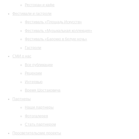
Ресторан и кафе
Фестивали и гастроли
Фестиваль «Площадь Искусств»
Фестиваль «Музыкальная коллекция»
Фестиваль «Барокко в белую ночь»
Гастроли
СМИ о нас
Все публикации
Рецензии
Интервью
Время Шостаковича
Партнеры
Наши партнеры
Фотогалерея
Стать партнером
Просветительские проекты