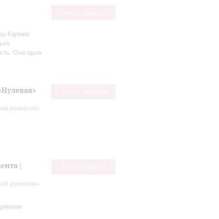
Запись закрыта
изы Кармен
ько
сть. Она одна
«Нулевая»
Запись закрыта
кий романтик»
ента |
Запись закрыта
кий романтик»
армонии