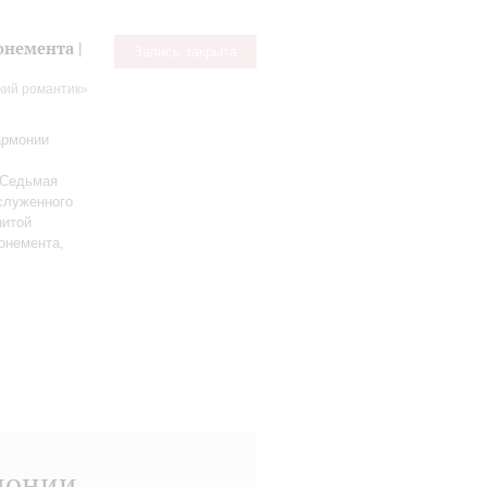
немента |
Запись закрыта
кий романтик»
армонии
 Седьмая
служенного
нитой
онемента,
монии