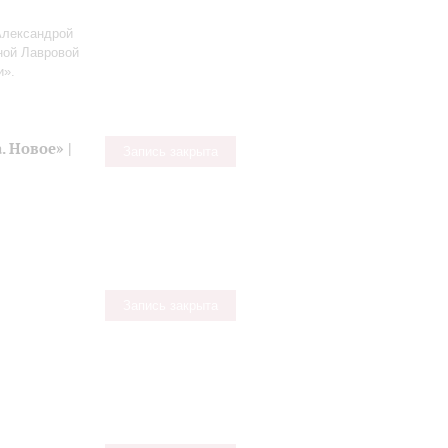
Александрой
ной Лавровой
и».
 Новое» |
Запись закрыта
Запись закрыта