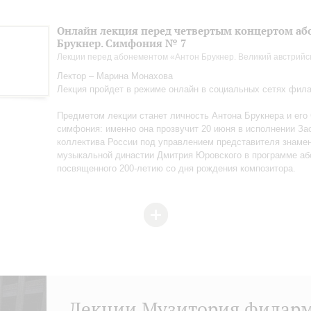
Онлайн лекция перед четвертым концертом або
Брукнер. Симфония № 7
Лекции перед абонементом «Антон Брукнер. Великий австрийс
Лектор – Марина Монахова
Лекция пройдет в режиме онлайн в социальных сетях фил
Предметом лекции станет личность Антона Брукнера и его
симфония: именно она прозвучит 20 июня в исполнении За
коллектива России под управлением представителя знаме
музыкальной династии Дмитрия Юровского в программе аб
посвященного 200-летию со дня рождения композитора.
Лекции Музитория филар