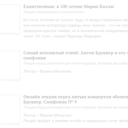
Единственная: к 100-летию Марии Каллас
Лекции о выдающихся исполнителях
Её голос отличим из тысячи: будь то меццо-сопрановые н
или колючая колоратура Царицы ночи. Каллас – это не тол
природная красота тембра, но и человеческая неординарно
такая. Об этом – лекция Надежды Маркарян.
Самый непонятый гений: Антон Брукнер и его 
симфония
Лекции перед абонементом «Антон Брукнер. Великий австрийс
Лектор – Марина Монахова
Онлайн лекция перед пятым концертом абонем
Брукнер. Симфония № 9
Лекции перед абонементом «Антон Брукнер. Великий австрийс
Лектор – Марина Монахова
Лекция пройдет в режиме онлайн в социальных сетях фил