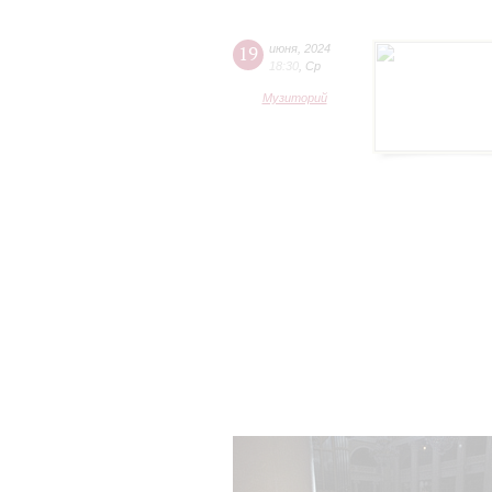
19
июня
,
2024
18:30
,
Ср
Музиторий