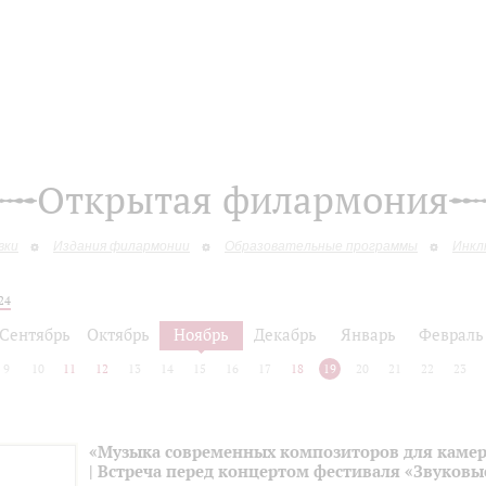
Открытая филармония
вки
Издания филармонии
Образовательные программы
Инкл
24
Сентябрь
Октябрь
Ноябрь
Декабрь
Январь
Февраль
9
10
11
12
13
14
15
16
17
18
19
20
21
22
23
«Музыка современных композиторов для камер
| Встреча перед концертом фестиваля «Звуковы