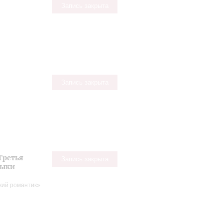
Запись закрыта
Запись закрыта
Третья
Запись закрыта
зыки
кий романтик»