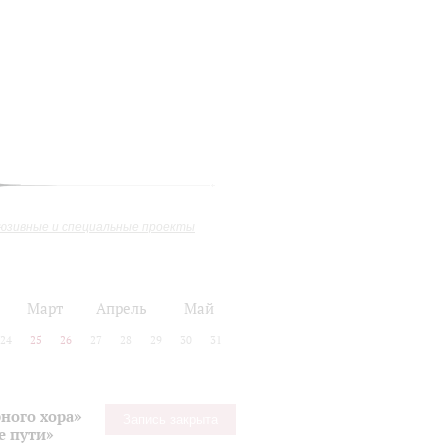
юзивные и специальные проекты
Март
Апрель
Май
24
25
26
27
28
29
30
31
ного хора»
Запись закрыта
е пути»