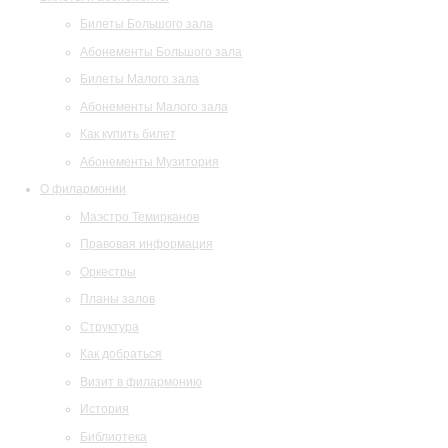
Билеты Большого зала
Абонементы Большого зала
Билеты Малого зала
Абонементы Малого зала
Как купить билет
Абонементы Музитория
О филармонии
Маэстро Темирканов
Правовая информация
Оркестры
Планы залов
Структура
Как добраться
Визит в филармонию
История
Библиотека