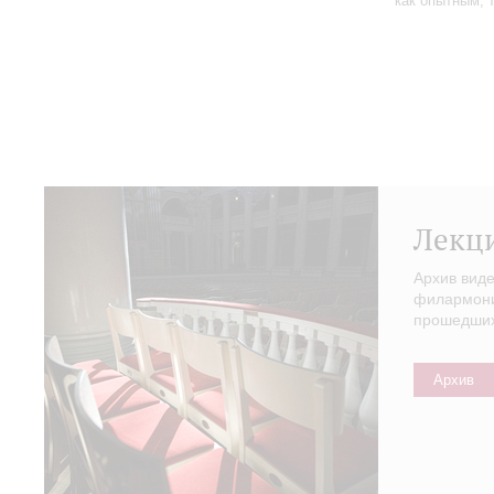
как опытным, 
Лекц
Архив вид
филармонии
прошедших 
Архив