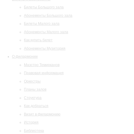
Билеты Большого зала
Абонементы Большого зала
Билеты Малого зала
Абонементы Малого зала
Как купить билет
Абонементы Музитория
О филармонии
Маэстро Темирканов
Правовая информация
Оркестры
Планы залов
Структура
Как добраться
Визит в филармонию
История
Библиотека