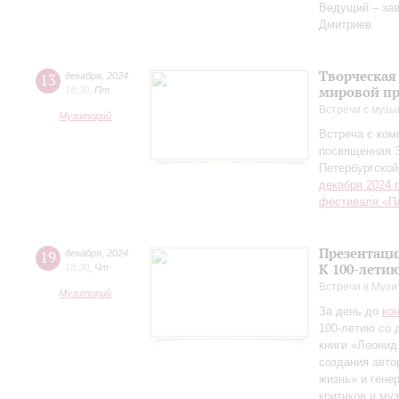
Ведущий – за
Дмитриев
Творческая
13
декабря
,
2024
мировой пр
18:30
,
Пт
Встречи с музы
Музиторий
Встреча с ко
посвященная 
Петербургско
декабря 2024 
фестиваля «П
Презентаци
19
декабря
,
2024
К 100-лети
18:30
,
Чт
Встречи в Музи
Музиторий
За день до
ко
100-летию со 
книги «Леонид
создания авто
жизнь» и гене
критиков и му