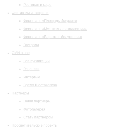
Ресторан и кафе
Фестивали и гастроли
Фестиваль «Площадь Искусств»
Фестиваль «Музыкальная коллекция»
Фестиваль «Барокко в белую ночь»
Гастроли
СМИ о нас
Все публикации
Рецензии
Интервью
Время Шостаковича
Партнеры
Наши партнеры
Фотогалерея
Стать партнером
Просветительские проекты