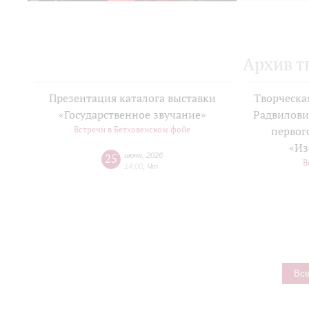
Архив т
Презентация каталога выставки
Творческа
«Государственное звучание»
Радвилови
Встречи в Бетховенском фойе
первог
«Из
25
июня
,
2026
В
14:00
,
Чт
Все