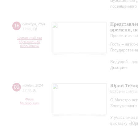
музыкальной д
посвященного 
Представле
16
октября
,
2024
времени, н
17:00
,
Ср
Просветительс
Читальный зал
Музыкальной
Гость – автор
библиотеки
Государственн
Ведущий – за
Дмитриев
Юрий Теми
03
ноября
,
2024
12:30
,
Вс
Встречи с музы
Фойе
О Маэстро вcп
Малого зала
Заслуженного
У участников 
выставку «Юри