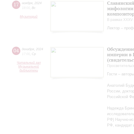
Славянский
17
ноября
,
2024
мифологии 
18:00
,
Вс
композитор
Музиторий
В рамках XXXV 
Лектор – проф
Обсуждение
04
декабря
,
2024
империи в 
17:00
,
Ср
(свидетельс
Читальный зал
Просветительс
Музыкальной
библиотеки
Гости – автор
Анатолий Будк
России, докто
Российской Ф
Надежда Бриню
исследователь
РФ) Научно-ис
РФ, кандидат 