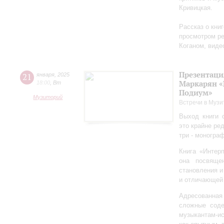
Кривицкая.
Рассказ о кни
просмотром ре
Коганом, виде
Презентаци
21
января
,
2025
Маркарян «
18:00
,
Вт
Подиум»
Музиторий
Встречи в Музи
Выход книги 
это крайне ре
три - моногра
Книга «Интер
она посвяще
становления и
и отличающей 
Адресованна
сложные соде
музыкантам-и