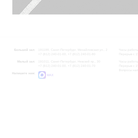
Большой зал:
191186, Санкт-Петербург, Михайловская ул., 2
Часы работы
+7 (812) 240-01-00, +7 (812) 240-01-80
Перерыв с 1
Малый зал:
191011, Санкт-Петербург, Невский пр., 30
Часы работы
+7 (812) 240-01-00, +7 (812) 240-01-70
Перерыв с 1
Вопросы на
Напишите нам:
MAX