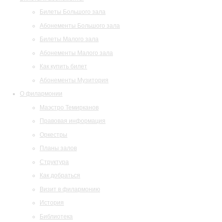
Билеты Большого зала
Абонементы Большого зала
Билеты Малого зала
Абонементы Малого зала
Как купить билет
Абонементы Музитория
О филармонии
Маэстро Темирканов
Правовая информация
Оркестры
Планы залов
Структура
Как добраться
Визит в филармонию
История
Библиотека