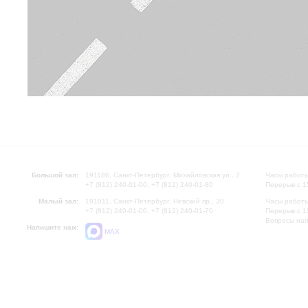
Большой зал:
191186, Санкт-Петербург, Михайловская ул., 2
Часы работы
+7 (812) 240-01-00, +7 (812) 240-01-80
Перерыв с 1
Малый зал:
191011, Санкт-Петербург, Невский пр., 30
Часы работы
+7 (812) 240-01-00, +7 (812) 240-01-70
Перерыв с 1
Вопросы на
Напишите нам:
MAX