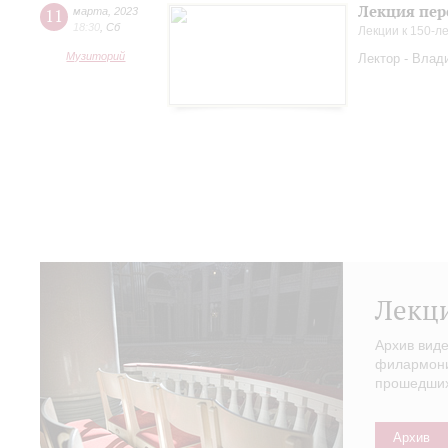
Лекция пер
11
марта
,
2023
18:30
,
Сб
Лекции к 150-л
Музиторий
Лектор - Влад
Лекц
Архив вид
филармонии
прошедших 
Архив