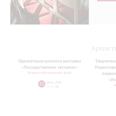
Архив т
Презентация каталога выставки
Творческа
«Государственное звучание»
Радвилови
Встречи в Бетховенском фойе
первог
«Из
25
июня
,
2026
В
14:00
,
Чт