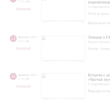
переменный
18:30
,
Пт
О современной
Музиторий
Гости встречи
Ведущая встре
Лекция о Г.
12
февраля
,
2023
18:30
,
Вс
Лекции перед 
Музиторий
Лектор - Алек
Встреча с 
26
февраля
,
2023
«Чистая му
19:00
,
Вс
О современной
Музиторий
Ведущая встр