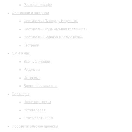
Ресторан и кафе
Фестивали и гастроли
Фестиваль «Площадь Искусств»
Фестиваль «Музыкальная коллекция»
Фестиваль «Барокко в белую ночь»
Гастроли
СМИ о нас
Все публикации
Рецензии
Интервью
Время Шостаковича
Партнеры
Наши партнеры
Фотогалерея
Стать партнером
Просветительские проекты