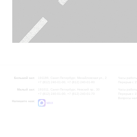
Большой зал:
191186, Санкт-Петербург, Михайловская ул., 2
Часы работы
+7 (812) 240-01-00, +7 (812) 240-01-80
Перерыв с 1
Малый зал:
191011, Санкт-Петербург, Невский пр., 30
Часы работы
+7 (812) 240-01-00, +7 (812) 240-01-70
Перерыв с 1
Вопросы на
Напишите нам:
MAX