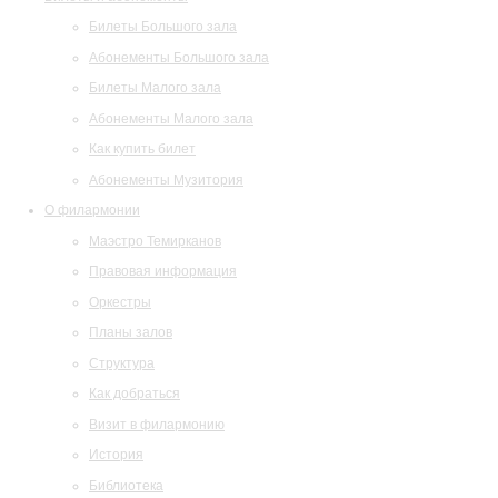
Билеты Большого зала
Абонементы Большого зала
Билеты Малого зала
Абонементы Малого зала
Как купить билет
Абонементы Музитория
О филармонии
Маэстро Темирканов
Правовая информация
Оркестры
Планы залов
Структура
Как добраться
Визит в филармонию
История
Библиотека