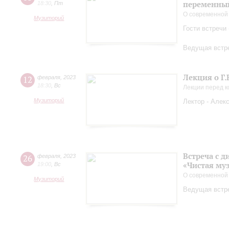
переменный
18:30
,
Пт
О современной
Музиторий
Гости встречи
Ведущая встре
Лекция о Г.
12
февраля
,
2023
18:30
,
Вс
Лекции перед 
Музиторий
Лектор - Алек
Встреча с 
26
февраля
,
2023
«Чистая му
19:00
,
Вс
О современной
Музиторий
Ведущая встр