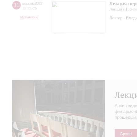
Лекция пер
11
марта
,
2023
18:30
,
Сб
Лекции к 150-л
Музиторий
Лектор - Влад
Лекц
Архив вид
филармонии
прошедших 
Архив