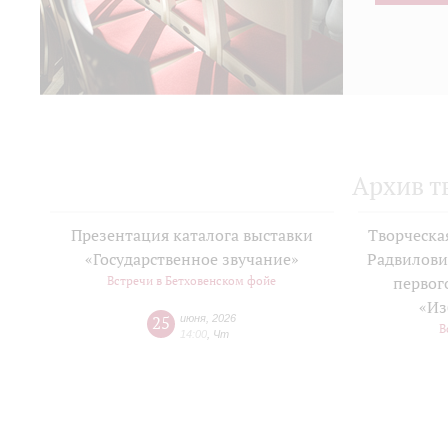
Архив т
Презентация каталога выставки
Творческа
«Государственное звучание»
Радвилови
Встречи в Бетховенском фойе
первог
«Из
25
июня
,
2026
В
14:00
,
Чт