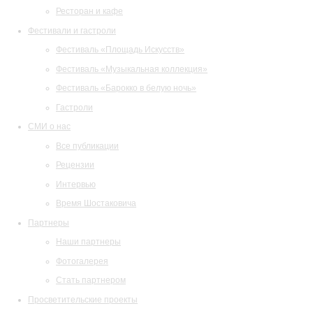
Ресторан и кафе
Фестивали и гастроли
Фестиваль «Площадь Искусств»
Фестиваль «Музыкальная коллекция»
Фестиваль «Барокко в белую ночь»
Гастроли
СМИ о нас
Все публикации
Рецензии
Интервью
Время Шостаковича
Партнеры
Наши партнеры
Фотогалерея
Стать партнером
Просветительские проекты