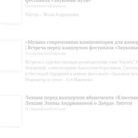
фестиваля «Звуковые пути»
О современной музыке
Лектор – Элина Андрианова
«Музыка современных композиторов для камер
| Встреча перед концертом фестиваля «Звуковы
О современной музыке
Встреча с художественным руководителем хора "Festino" 
Макаровой, композиторами Анатолием Королёвым, Светла
и Настасьей Хрущёвой в рамках фестиваля «Звуковые пут
Модератор встречи - Ася Миронова.
Лекция перед концертом абонемента «Классика.
Лекция Элины Андриановой о Дьёрде Лигети
О современной музыке