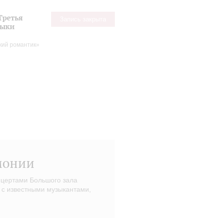
Третья
Запись закрыта
зыки
кий романтик»
монии
нцертами Большого зала
 с известными музыкантами,