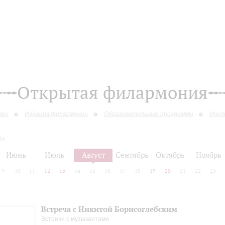
Открытая филармония
вки
Издания филармонии
Образовательные программы
Инкл
24
Июнь
Июль
Август
Сентябрь
Октябрь
Ноябрь
9
10
11
12
13
14
15
16
17
18
19
20
21
22
23
Встреча с Никитой Борисоглебским
Встречи с музыкантами