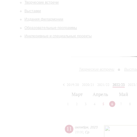
Творческие встречи
Выставки
Издания филармонии
Образовательные программы
Инклюзивные и специальные проекты
Творческие встречи
Выста
2019/20
2020/21
2021/22
2022/23
2023/
2024/25
2025/26
Март
Апрель
Май
1
2
3
4
5
6
7
8
11
октября
,
2023
19:00
,
Ср