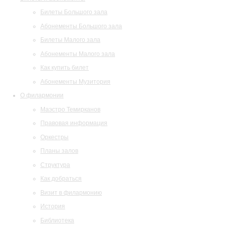
Билеты Большого зала
Абонементы Большого зала
Билеты Малого зала
Абонементы Малого зала
Как купить билет
Абонементы Музитория
О филармонии
Маэстро Темирканов
Правовая информация
Оркестры
Планы залов
Структура
Как добраться
Визит в филармонию
История
Библиотека