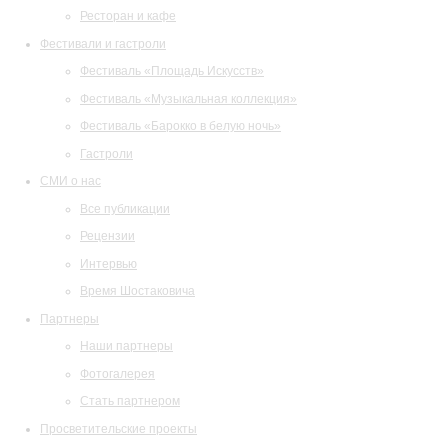
Ресторан и кафе
Фестивали и гастроли
Фестиваль «Площадь Искусств»
Фестиваль «Музыкальная коллекция»
Фестиваль «Барокко в белую ночь»
Гастроли
СМИ о нас
Все публикации
Рецензии
Интервью
Время Шостаковича
Партнеры
Наши партнеры
Фотогалерея
Стать партнером
Просветительские проекты