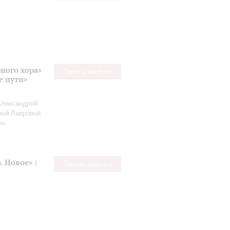
ного хора»
Запись закрыта
е пути»
Александрой
ной Лавровой
и».
 Новое» |
Запись закрыта