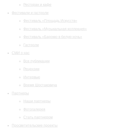
Ресторан и кафе
Фестивали и гастроли
Фестиваль «Площадь Искусств»
Фестиваль «Музыкальная коллекция»
Фестиваль «Барокко в белую ночь»
Гастроли
СМИ о нас
Все публикации
Рецензии
Интервью
Время Шостаковича
Партнеры
Наши партнеры
Фотогалерея
Стать партнером
Просветительские проекты