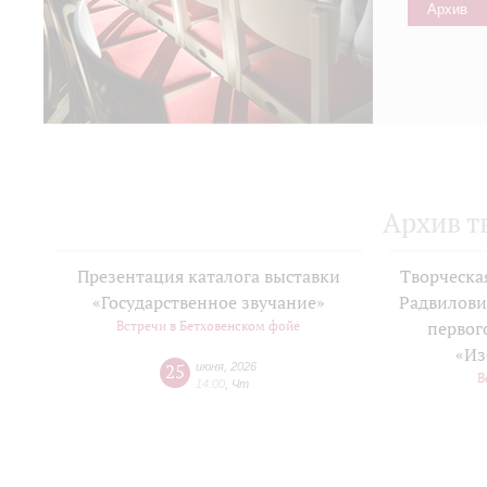
Архив
Архив т
Презентация каталога выставки
Творческа
«Государственное звучание»
Радвилови
Встречи в Бетховенском фойе
первог
«Из
25
июня
,
2026
В
14:00
,
Чт