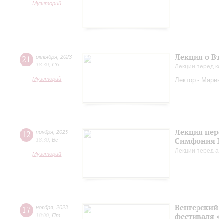
Музиторий
Лекция о В
21
октября
,
2023
18:30
,
Сб
Лекции перед к
Музиторий
Лектор - Мари
Лекция пер
12
ноября
,
2023
Симфония 
18:30
,
Вс
Лекции перед а
Музиторий
Венгерский 
17
ноября
,
2023
фестиваля 
18:00
,
Пт