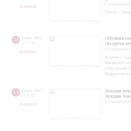
О современной
Музиторий
Лектор – Элин
«Музыка со
23
ноября
,
2023
| Встреча 
18:00
,
Чт
О современной
Музиторий
Встреча с худ
Макаровой, к
и Настасьей Х
Модератор вст
Лекция пер
25
ноября
,
2023
Лекция Эли
18:30
,
Сб
О современной
Музиторий