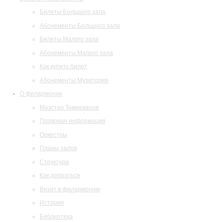
Билеты Большого зала
Абонементы Большого зала
Билеты Малого зала
Абонементы Малого зала
Как купить билет
Абонементы Музитория
О филармонии
Маэстро Темирканов
Правовая информация
Оркестры
Планы залов
Структура
Как добраться
Визит в филармонию
История
Библиотека