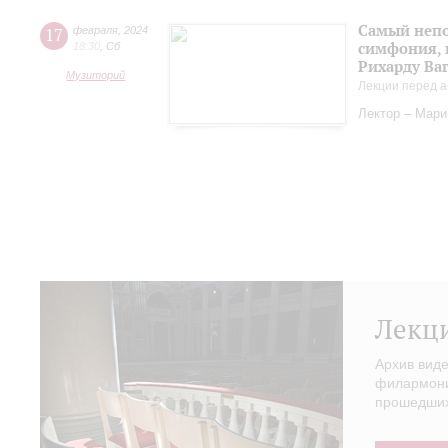
Самый непо
17
февраля
,
2024
симфония, 
18:30
,
Сб
Рихарду Ва
Музиторий
Лекции перед а
Лектор – Мар
Лекц
Архив вид
филармонии
прошедших 