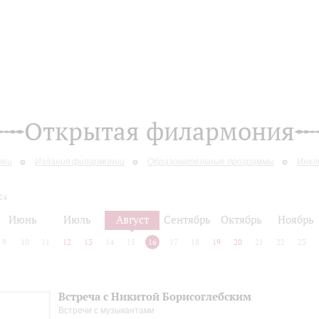
Открытая филармония
вки
Издания филармонии
Образовательные программы
Инкл
24
Июнь
Июль
Август
Сентябрь
Октябрь
Ноябрь
9
10
11
12
13
14
15
16
17
18
19
20
21
22
23
Встреча с Никитой Борисоглебским
Встречи с музыкантами