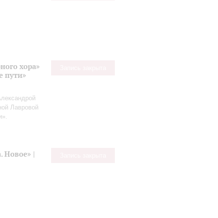
ного хора»
Запись закрыта
е пути»
Александрой
ной Лавровой
и».
 Новое» |
Запись закрыта