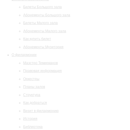
Билеты Большого зала
Абонементы Большого зала
Билеты Малого зала
Абонементы Малого зала
Как купить билет
Абонементы Музитория
О филармонии
Маэстро Темирканов
Правовая информация
Оркестры
Планы залов
Структура
Как добраться
Визит в филармонию
История
Библиотека