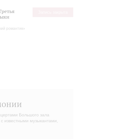
Третья
Запись закрыта
зыки
кий романтик»
монии
нцертами Большого зала
 с известными музыкантами,