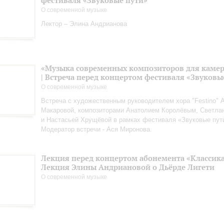
фестиваля «Звуковые пути»
О современной музыке
Лектор – Элина Андрианова
«Музыка современных композиторов для камер
| Встреча перед концертом фестиваля «Звуковы
О современной музыке
Встреча с художественным руководителем хора "Festino" 
Макаровой, композиторами Анатолием Королёвым, Светла
и Настасьей Хрущёвой в рамках фестиваля «Звуковые пут
Модератор встречи - Ася Миронова.
Лекция перед концертом абонемента «Классика.
Лекция Элины Андриановой о Дьёрде Лигети
О современной музыке