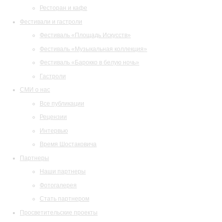
Ресторан и кафе
Фестивали и гастроли
Фестиваль «Площадь Искусств»
Фестиваль «Музыкальная коллекция»
Фестиваль «Барокко в белую ночь»
Гастроли
СМИ о нас
Все публикации
Рецензии
Интервью
Время Шостаковича
Партнеры
Наши партнеры
Фотогалерея
Стать партнером
Просветительские проекты