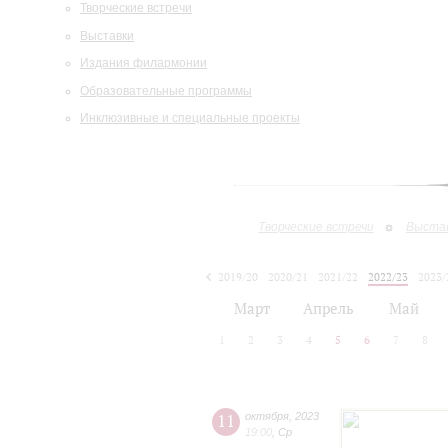
Творческие встречи
Выставки
Издания филармонии
Образовательные программы
Инклюзивные и специальные проекты
Творческие встречи
Выста
2019/20
2020/21
2021/22
2022/23
2023/
2024/25
2025/26
Март
Апрель
Май
1
2
3
4
5
6
7
8
11
октября
,
2023
19:00
,
Ср