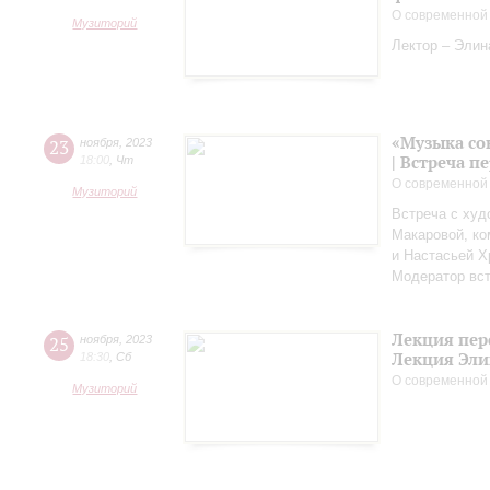
О современной
Музиторий
Лектор – Элин
«Музыка со
23
ноября
,
2023
| Встреча 
18:00
,
Чт
О современной
Музиторий
Встреча с худ
Макаровой, к
и Настасьей Х
Модератор вст
Лекция пер
25
ноября
,
2023
Лекция Эли
18:30
,
Сб
О современной
Музиторий