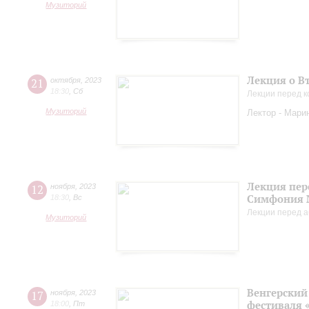
Музиторий
Лекция о В
21
октября
,
2023
18:30
,
Сб
Лекции перед к
Музиторий
Лектор - Мари
Лекция пер
12
ноября
,
2023
Симфония 
18:30
,
Вс
Лекции перед а
Музиторий
Венгерский 
17
ноября
,
2023
фестиваля 
18:00
,
Пт