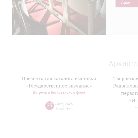
Архив
Архив т
Презентация каталога выставки
Творческа
«Государственное звучание»
Радвилови
Встречи в Бетховенском фойе
первог
«Из
25
июня
,
2026
В
14:00
,
Чт