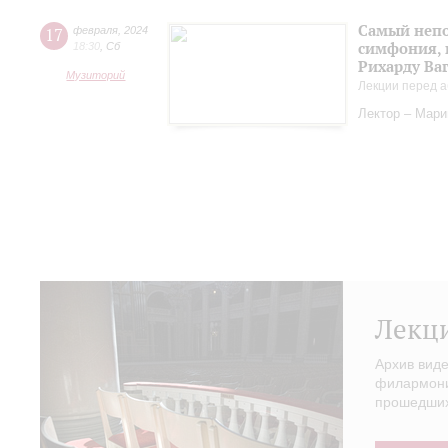
Самый непо
17
февраля
,
2024
симфония, 
18:30
,
Сб
Рихарду Ва
Музиторий
Лекции перед а
Лектор – Мар
Лекц
Архив вид
филармонии
прошедших 