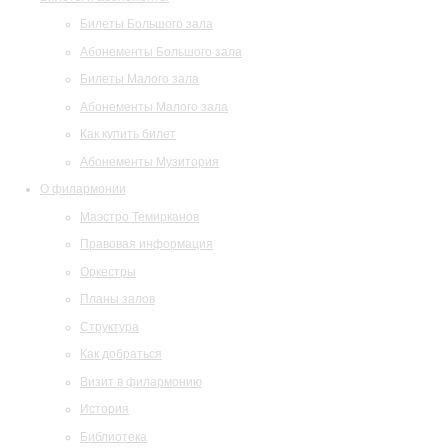
Билеты Большого зала
Абонементы Большого зала
Билеты Малого зала
Абонементы Малого зала
Как купить билет
Абонементы Музитория
О филармонии
Маэстро Темирканов
Правовая информация
Оркестры
Планы залов
Структура
Как добраться
Визит в филармонию
История
Библиотека