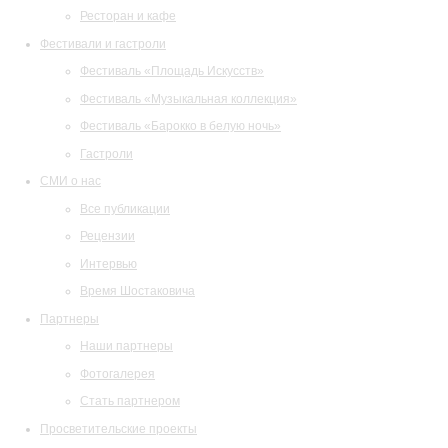
Ресторан и кафе
Фестивали и гастроли
Фестиваль «Площадь Искусств»
Фестиваль «Музыкальная коллекция»
Фестиваль «Барокко в белую ночь»
Гастроли
СМИ о нас
Все публикации
Рецензии
Интервью
Время Шостаковича
Партнеры
Наши партнеры
Фотогалерея
Стать партнером
Просветительские проекты