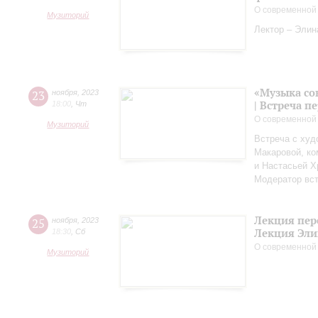
О современной
Музиторий
Лектор – Элин
«Музыка со
23
ноября
,
2023
| Встреча 
18:00
,
Чт
О современной
Музиторий
Встреча с худ
Макаровой, к
и Настасьей Х
Модератор вст
Лекция пер
25
ноября
,
2023
Лекция Эли
18:30
,
Сб
О современной
Музиторий