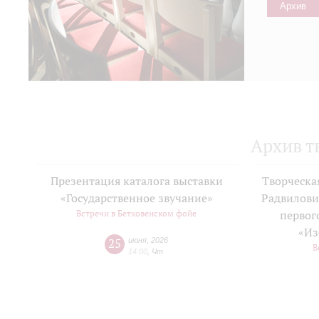
Архив
Архив т
Презентация каталога выставки
Творческа
«Государственное звучание»
Радвилови
Встречи в Бетховенском фойе
первог
«Из
25
июня
,
2026
В
14:00
,
Чт