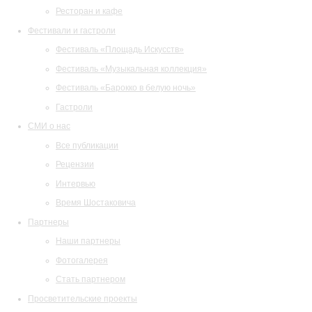
Ресторан и кафе
Фестивали и гастроли
Фестиваль «Площадь Искусств»
Фестиваль «Музыкальная коллекция»
Фестиваль «Барокко в белую ночь»
Гастроли
СМИ о нас
Все публикации
Рецензии
Интервью
Время Шостаковича
Партнеры
Наши партнеры
Фотогалерея
Стать партнером
Просветительские проекты