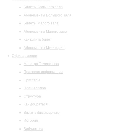
Билеты Большого зала
Абонементы Большого зала
Билеты Малого зала
Абонементы Малого зала
Как купить билет
Абонементы Музитория
О филармонии
Маэстро Темирканов
Правовая информация
Оркестры
Планы залов
Структура
Как добраться
Визит в филармонию
История
Библиотека