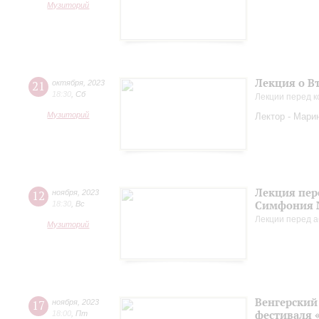
Музиторий
Лекция о В
21
октября
,
2023
18:30
,
Сб
Лекции перед к
Музиторий
Лектор - Мари
Лекция пер
12
ноября
,
2023
Симфония 
18:30
,
Вс
Лекции перед а
Музиторий
Венгерский 
17
ноября
,
2023
фестиваля 
18:00
,
Пт