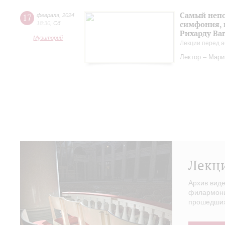
Самый непо
17
февраля
,
2024
симфония, 
18:30
,
Сб
Рихарду Ва
Музиторий
Лекции перед а
Лектор – Мар
Лекц
Архив вид
филармонии
прошедших 