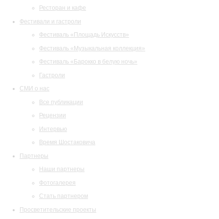
Ресторан и кафе
Фестивали и гастроли
Фестиваль «Площадь Искусств»
Фестиваль «Музыкальная коллекция»
Фестиваль «Барокко в белую ночь»
Гастроли
СМИ о нас
Все публикации
Рецензии
Интервью
Время Шостаковича
Партнеры
Наши партнеры
Фотогалерея
Стать партнером
Просветительские проекты