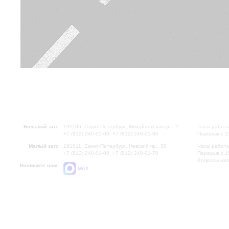
Большой зал:
191186, Санкт-Петербург, Михайловская ул., 2
Часы работы
+7 (812) 240-01-00, +7 (812) 240-01-80
Перерыв с 1
Малый зал:
191011, Санкт-Петербург, Невский пр., 30
Часы работы
+7 (812) 240-01-00, +7 (812) 240-01-70
Перерыв с 1
Вопросы на
Напишите нам:
MAX