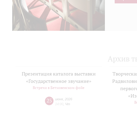
Архив т
Презентация каталога выставки
Творческа
«Государственное звучание»
Радвилови
Встречи в Бетховенском фойе
первог
«Из
25
июня
,
2026
В
14:00
,
Чт