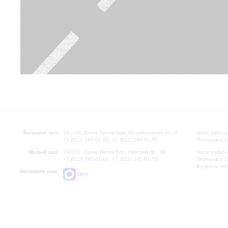
Большой зал:
191186, Санкт-Петербург, Михайловская ул., 2
Часы работы
+7 (812) 240-01-00, +7 (812) 240-01-80
Перерыв с 1
Малый зал:
191011, Санкт-Петербург, Невский пр., 30
Часы работы
+7 (812) 240-01-00, +7 (812) 240-01-70
Перерыв с 1
Вопросы на
Напишите нам:
MAX