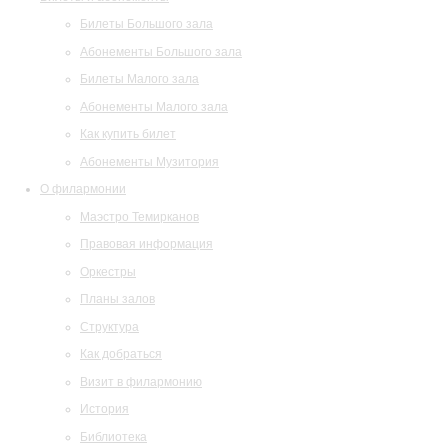
Билеты Большого зала
Абонементы Большого зала
Билеты Малого зала
Абонементы Малого зала
Как купить билет
Абонементы Музитория
О филармонии
Маэстро Темирканов
Правовая информация
Оркестры
Планы залов
Структура
Как добраться
Визит в филармонию
История
Библиотека