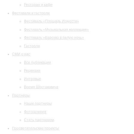
Ресторан и кафе
Фестивали и гастроли
Фестиваль «Площадь Искусств»
Фестиваль «Музыкальная коллекция»
Фестиваль «Барокко в белую ночь»
Гастроли
СМИ о нас
Все публикации
Рецензии
Интервью
Время Шостаковича
Партнеры
Наши партнеры
Фотогалерея
Стать партнером
Просветительские проекты