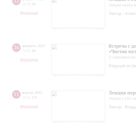
12
18:30
,
Вс
Лекции перед 
Музиторий
Лектор - Алек
Встреча с 
26
февраля
,
2023
«Чистая му
19:00
,
Вс
О современной
Музиторий
Ведущая встр
Лекция пер
11
марта
,
2023
18:30
,
Сб
Лекции к 150-л
Музиторий
Лектор - Влад