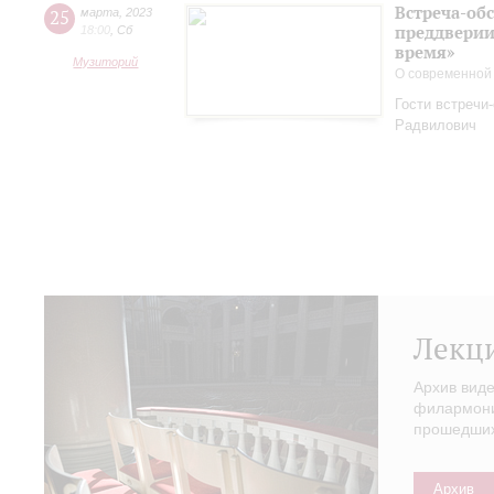
Встреча-обс
25
марта
,
2023
преддверии
18:00
,
Сб
время»
Музиторий
О современной
Гости встречи
Радвилович
Лекц
Архив вид
филармонии
прошедших 
Архив