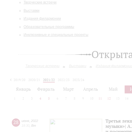
Творческие встречи
Выставки
Издания филармонии
Образовательные программы
Инклюзивные и специальные проекты
Открыт
Творческие встречи
Выставки
Издания филармони
2019/20
2020/21
2021/22
2022/23
2023/24
2024/25
2025/26
Январь
Февраль
Март
Апрель
Май
1
2
3
4
5
6
7
8
9
10
11
12
13
14
Третья лек
28
июня
,
2022
музыки»| А.
18:30
,
Вт
и посмертн