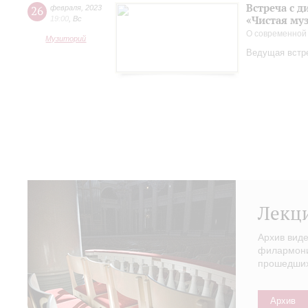
Встреча с 
26
февраля
,
2023
«Чистая му
19:00
,
Вс
О современной
Музиторий
Ведущая встр
Лекц
Архив вид
филармонии
прошедших 
Архив