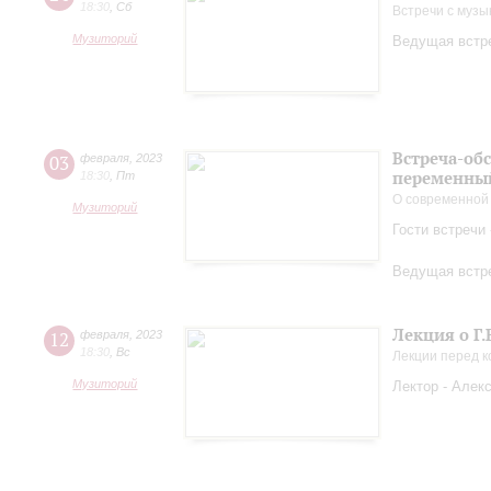
18:30
,
Сб
Встречи с музы
Музиторий
Ведущая встре
Встреча-об
03
февраля
,
2023
переменный
18:30
,
Пт
О современной
Музиторий
Гости встречи
Ведущая встре
Лекция о Г.
12
февраля
,
2023
18:30
,
Вс
Лекции перед 
Музиторий
Лектор - Алек