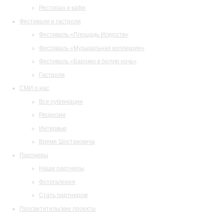
Ресторан и кафе
Фестивали и гастроли
Фестиваль «Площадь Искусств»
Фестиваль «Музыкальная коллекция»
Фестиваль «Барокко в белую ночь»
Гастроли
СМИ о нас
Все публикации
Рецензии
Интервью
Время Шостаковича
Партнеры
Наши партнеры
Фотогалерея
Стать партнером
Просветительские проекты