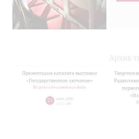
Архив т
Презентация каталога выставки
Творческа
«Государственное звучание»
Радвилови
Встречи в Бетховенском фойе
первог
«Из
25
июня
,
2026
В
14:00
,
Чт