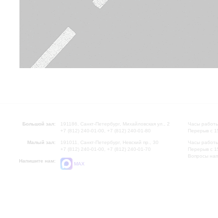
Большой зал:
191186, Санкт-Петербург, Михайловская ул., 2
Часы работы
+7 (812) 240-01-00, +7 (812) 240-01-80
Перерыв с 1
Малый зал:
191011, Санкт-Петербург, Невский пр., 30
Часы работы
+7 (812) 240-01-00, +7 (812) 240-01-70
Перерыв с 1
Вопросы на
Напишите нам:
MAX