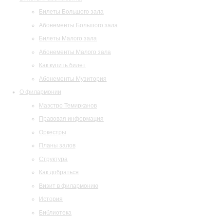
Билеты Большого зала
Абонементы Большого зала
Билеты Малого зала
Абонементы Малого зала
Как купить билет
Абонементы Музитория
О филармонии
Маэстро Темирканов
Правовая информация
Оркестры
Планы залов
Структура
Как добраться
Визит в филармонию
История
Библиотека