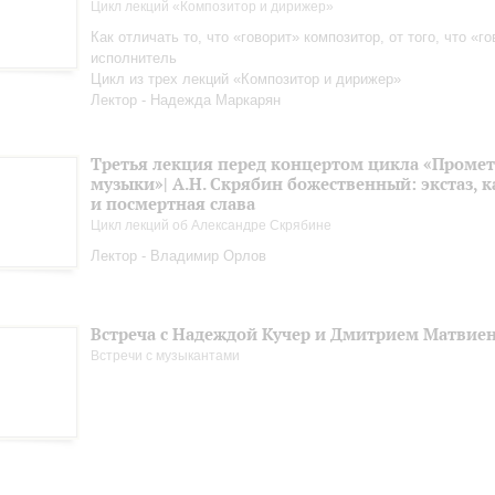
Цикл лекций «Композитор и дирижер»
Как отличать то, что «говорит» композитор, от того, что «г
исполнитель
Цикл из трех лекций «Композитор и дирижер»
Лектор - Надежда Маркарян
Третья лекция перед концертом цикла «Промет
музыки»| А.Н. Скрябин божественный: экстаз, 
и посмертная слава
Цикл лекций об Александре Скрябине
Лектор - Владимир Орлов
Встреча с Надеждой Кучер и Дмитрием Матвие
Встречи с музыкантами