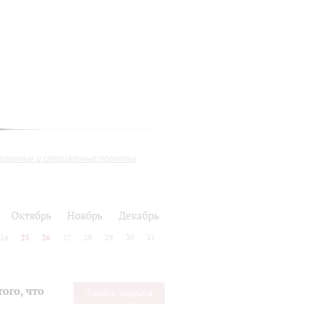
юзивные и специальные проекты
ь
Октябрь
Ноябрь
Декабрь
24
25
26
27
28
29
30
31
того, что
Запись закрыта