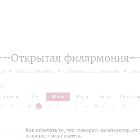
Открытая филармония
вки
Издания филармонии
Образовательные программы
Инкл
24
Апрель
Май
Июнь
Июль
Август
Сентябр
9
10
11
12
13
14
15
16
17
18
19
20
21
22
23
Как отличать то, что «говорит» композитор, от 
«говорит» исполнитель