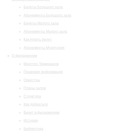
Билеты Большого зала
Абонементы Большого зала
Билеты Малого зала
Абонементы Малого зала
Как купить билет
Абонементы Музитория
О филармонии
Маэстро Темирканов
Правовая информация
Оркестры
Планы залов
Структура
Как добраться
Визит в филармонию
История
Библиотека