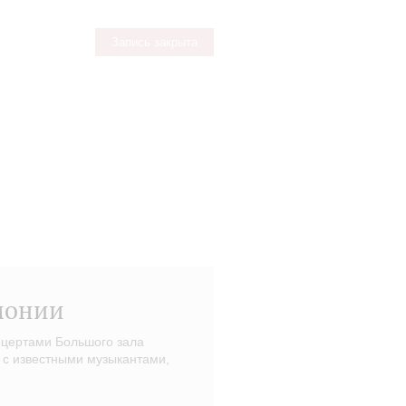
Запись закрыта
монии
нцертами Большого зала
 с известными музыкантами,