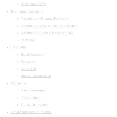
Ресторан и кафе
Фестивали и гастроли
Фестиваль «Площадь Искусств»
Фестиваль «Музыкальная коллекция»
Фестиваль «Барокко в белую ночь»
Гастроли
СМИ о нас
Все публикации
Рецензии
Интервью
Время Шостаковича
Партнеры
Наши партнеры
Фотогалерея
Стать партнером
Просветительские проекты