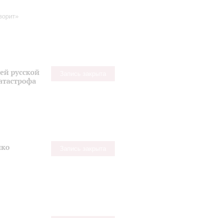
оворит»
ей русской
Запись закрыта
катастрофа
нко
Запись закрыта