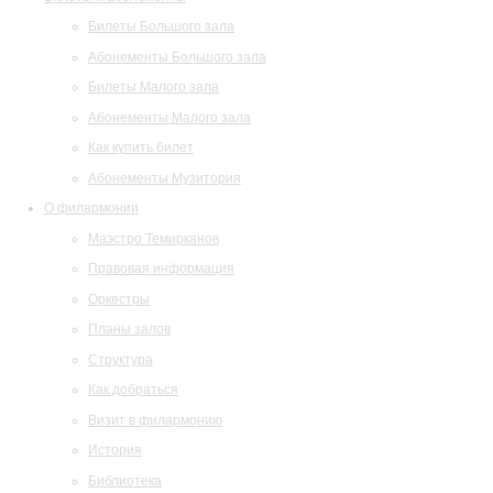
Билеты Большого зала
Абонементы Большого зала
Билеты Малого зала
Абонементы Малого зала
Как купить билет
Абонементы Музитория
О филармонии
Маэстро Темирканов
Правовая информация
Оркестры
Планы залов
Структура
Как добраться
Визит в филармонию
История
Библиотека