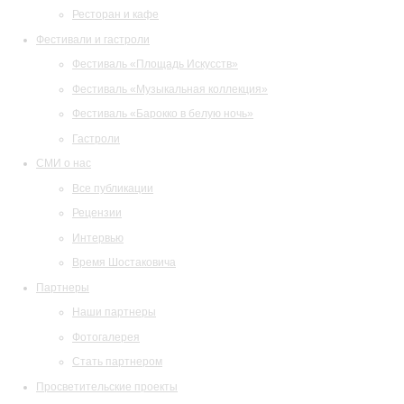
Ресторан и кафе
Фестивали и гастроли
Фестиваль «Площадь Искусств»
Фестиваль «Музыкальная коллекция»
Фестиваль «Барокко в белую ночь»
Гастроли
СМИ о нас
Все публикации
Рецензии
Интервью
Время Шостаковича
Партнеры
Наши партнеры
Фотогалерея
Стать партнером
Просветительские проекты