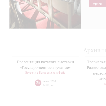
Архив
Архив т
Презентация каталога выставки
Творческа
«Государственное звучание»
Радвилови
Встречи в Бетховенском фойе
первог
«Из
25
июня
,
2026
В
14:00
,
Чт