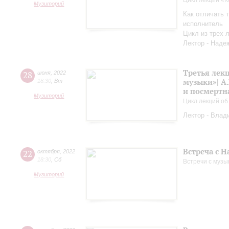
Цикл лекций «
Музиторий
Как отличать т
исполнитель
Цикл из трех 
Лектор - Наде
Третья лек
28
июня
,
2022
музыки»| А.
18:30
,
Вт
и посмертн
Музиторий
Цикл лекций об
Лектор - Влад
Встреча с 
22
октября
,
2022
18:30
,
Сб
Встречи с музы
Музиторий