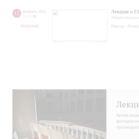
Лекция о Г.
12
февраля
,
2023
18:30
,
Вс
Лекции перед 
Музиторий
Лектор - Алек
Лекц
Архив вид
филармонии
прошедших 