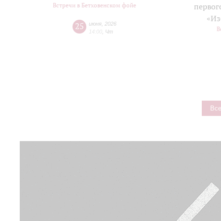
Встречи в Бетховенском фойе
первог
«Из
25
июня
,
2026
В
14:00
,
Чт
Все