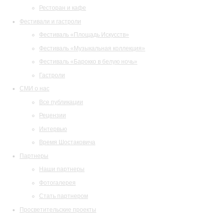
Ресторан и кафе
Фестивали и гастроли
Фестиваль «Площадь Искусств»
Фестиваль «Музыкальная коллекция»
Фестиваль «Барокко в белую ночь»
Гастроли
СМИ о нас
Все публикации
Рецензии
Интервью
Время Шостаковича
Партнеры
Наши партнеры
Фотогалерея
Стать партнером
Просветительские проекты