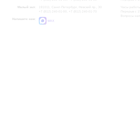
Малый зал:
191011, Санкт-Петербург, Невский пр., 30
Часы работы
+7 (812) 240-01-00, +7 (812) 240-01-70
Перерыв с 1
Вопросы на
Напишите нам:
MAX