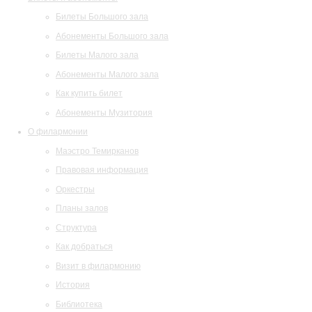
Билеты Большого зала
Абонементы Большого зала
Билеты Малого зала
Абонементы Малого зала
Как купить билет
Абонементы Музитория
О филармонии
Маэстро Темирканов
Правовая информация
Оркестры
Планы залов
Структура
Как добраться
Визит в филармонию
История
Библиотека