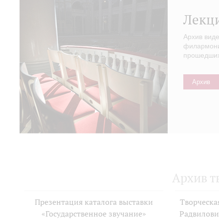
Лекц
Архив вид
филармонии
прошедших 
Архив
Архив т
Презентация каталога выставки
Творческа
«Государственное звучание»
Радвилови