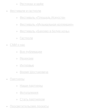
Ресторан и кафе
Фестивали и гастроли
Фестиваль «Площадь Искусств»
Фестиваль «Музыкальная коллекция»
Фестиваль «Барокко в белую ночь»
Гастроли
СМИ о нас
Все публикации
Рецензии
Интервью
Время Шостаковича
Партнеры
Наши партнеры
Фотогалерея
Стать партнером
Просветительские проекты