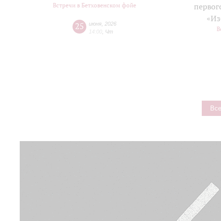
Встречи в Бетховенском фойе
первог
«Из
25
июня
,
2026
В
14:00
,
Чт
Все