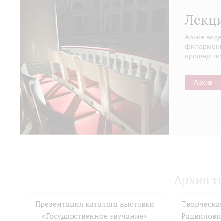
Лекц
Архив вид
филармонии
прошедших 
Архив
Архив т
Презентация каталога выставки
Творческа
«Государственное звучание»
Радвилови