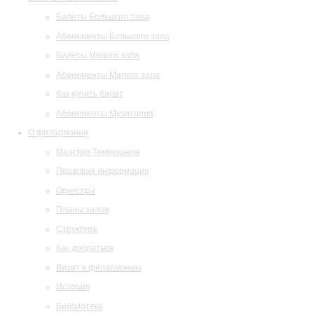
Билеты Большого зала
Абонементы Большого зала
Билеты Малого зала
Абонементы Малого зала
Как купить билет
Абонементы Музитория
О филармонии
Маэстро Темирканов
Правовая информация
Оркестры
Планы залов
Структура
Как добраться
Визит в филармонию
История
Библиотека