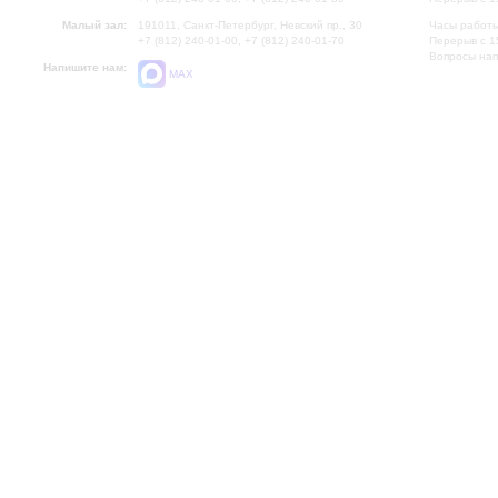
Малый зал:
191011, Санкт-Петербург, Невский пр., 30
Часы работы
+7 (812) 240-01-00, +7 (812) 240-01-70
Перерыв с 1
Вопросы на
Напишите нам:
MAX