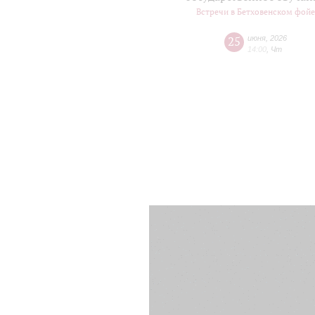
Встречи в Бетховенском фой
25
июня
,
2026
14:00
,
Чт