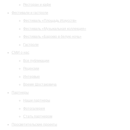
Ресторан и кафе
Фестивали и гастроли
Фестиваль «Площадь Искусств»
Фестиваль «Музыкальная коллекция»
Фестиваль «Барокко в белую ночь»
Гастроли
СМИ о нас
Все публикации
Рецензии
Интервью
Время Шостаковича
Партнеры
Наши партнеры
Фотогалерея
Стать партнером
Просветительские проекты