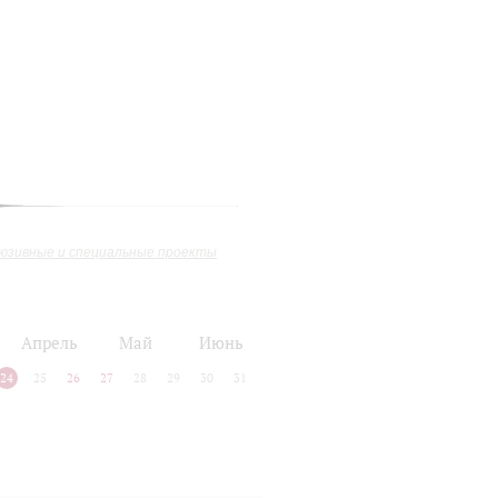
юзивные и специальные проекты
Апрель
Май
Июнь
24
25
26
27
28
29
30
31