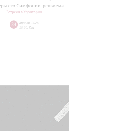
еры его Симфонии-реквиема
Встречи в Музитории
24
апреля
,
2026
18:30
,
Пт