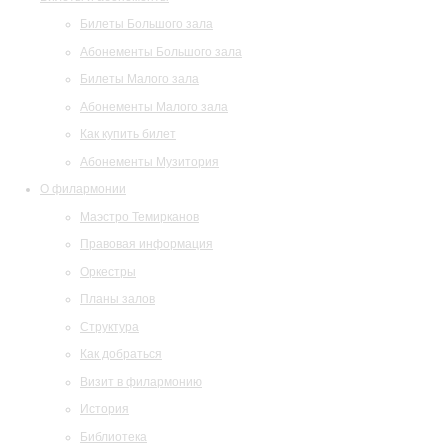
Билеты Большого зала
Абонементы Большого зала
Билеты Малого зала
Абонементы Малого зала
Как купить билет
Абонементы Музитория
О филармонии
Маэстро Темирканов
Правовая информация
Оркестры
Планы залов
Структура
Как добраться
Визит в филармонию
История
Библиотека