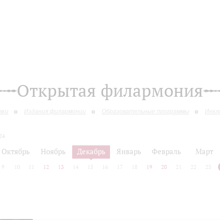
Открытая филармония
вки
Издания филармонии
Образовательные программы
Инкл
24
Октябрь
Ноябрь
Декабрь
Январь
Февраль
Март
9
10
11
12
13
14
15
16
17
18
19
20
21
22
23