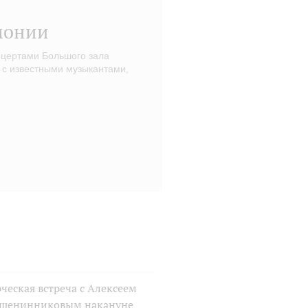
монии
нцертами Большого зала
 с известными музыкантами,
ческая встреча с Алексеем
шенинниковым накануне