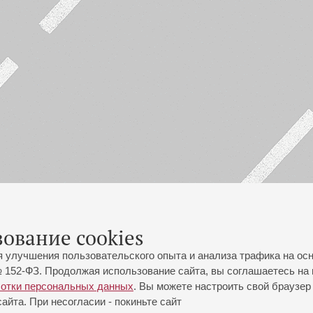
зование cookies
я улучшения пользовательского опыта и анализа трафика на ос
 152-ФЗ. Продолжая использование сайта, вы соглашаетесь на 
ботки персональных данных
. Вы можете настроить свой браузер 
йта. При несогласии - покиньте сайт
йловская ул., 2
Часы работы кассы Большого зала: с 11:00 до 20:30