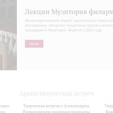
Лекции Музитория филар
Архив видеозаписей лекций, прочитанные перед ко
филармонии, авторских лекционных курсов и встреч
прошедших в Музитории. Ведется с 2014 года.
Архив
Архив творческих встреч
тавки
Творческая встреча с Александром
Твор
ие»
Радвиловичем накануне премьеры
Кра