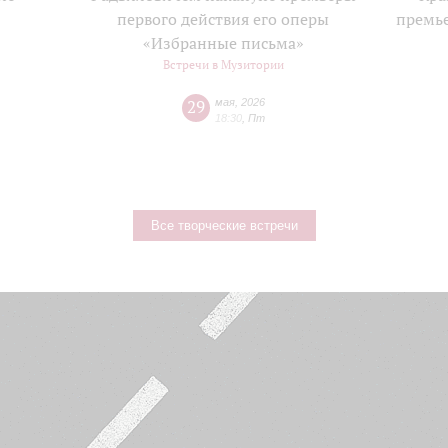
е
первого действия его оперы
премь
«Избранные письма»
Встречи в Музитории
29
мая
,
2026
18:30
,
Пт
Все творческие встречи