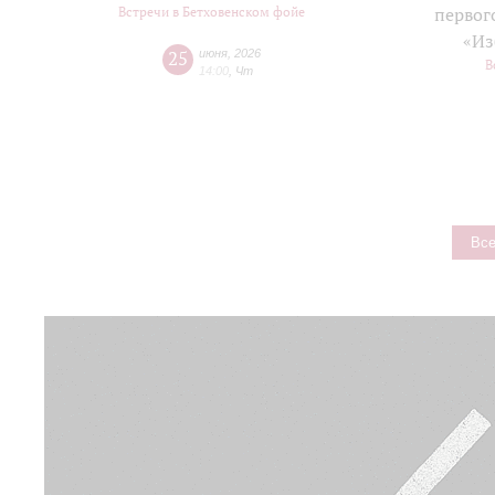
Встречи в Бетховенском фойе
первог
«Из
25
июня
,
2026
В
14:00
,
Чт
Все