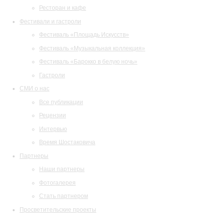
Ресторан и кафе
Фестивали и гастроли
Фестиваль «Площадь Искусств»
Фестиваль «Музыкальная коллекция»
Фестиваль «Барокко в белую ночь»
Гастроли
СМИ о нас
Все публикации
Рецензии
Интервью
Время Шостаковича
Партнеры
Наши партнеры
Фотогалерея
Стать партнером
Просветительские проекты