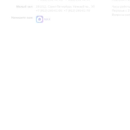
Малый зал:
191011, Санкт-Петербург, Невский пр., 30
Часы работы
+7 (812) 240-01-00, +7 (812) 240-01-70
Перерыв с 1
Вопросы на
Напишите нам:
MAX