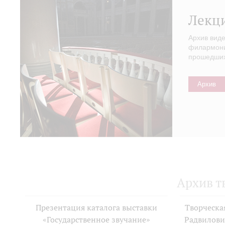
Лекц
Архив вид
филармонии
прошедших 
Архив
Архив т
Презентация каталога выставки
Творческа
«Государственное звучание»
Радвилови