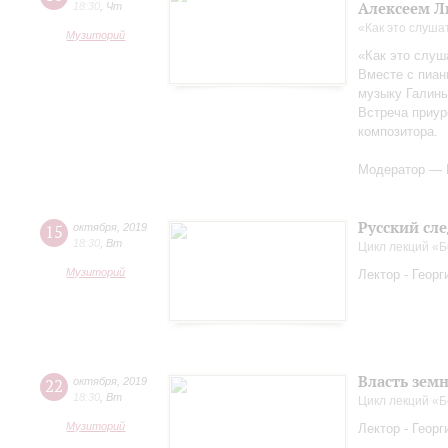
Алексеем 
18:30
,
Чт
«Как это слуша
Музиторий
«Как это слуш
Вместе с пиа
музыку Галины
Встреча приур
композитора.
Модератор — 
Русский сл
15
октября
,
2019
18:30
,
Вт
Цикл лекций «Б
Музиторий
Лектор - Геор
Власть зем
22
октября
,
2019
18:30
,
Вт
Цикл лекций «Б
Музиторий
Лектор - Геор