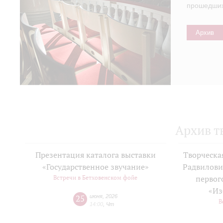
прошедших 
Архив
Архив т
Презентация каталога выставки
Творческа
«Государственное звучание»
Радвилови
Встречи в Бетховенском фойе
первог
«Из
25
июня
,
2026
В
14:00
,
Чт