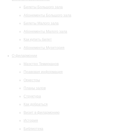
Билеты Большого зала
Абонементы Большого зала
Билеты Малого зала
Абонементы Малого зала
Как купить билет
Абонементы Музитория
О филармонии
Маэстро Темирканов
Правовая информация
Оркестры
Планы залов
Структура
Как добраться
Визит в филармонию
История
Библиотека