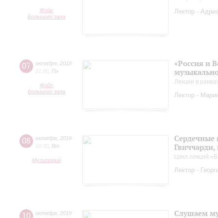
Фойе
Лектор - Адриа
Большого зала
«Россия и 
07
октября
,
2019
музыкально
21:00
,
Пн
Лекции в рамка
Фойе
Большого зала
Лектор - Мария
Сердечные 
08
октября
,
2019
Гвиччарди,
18:30
,
Вт
Цикл лекций «Б
Музиторий
Лектор - Геор
Слушаем му
10
октября
,
2019