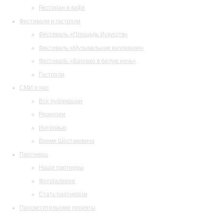
Ресторан и кафе
Фестивали и гастроли
Фестиваль «Площадь Искусств»
Фестиваль «Музыкальная коллекция»
Фестиваль «Барокко в белую ночь»
Гастроли
СМИ о нас
Все публикации
Рецензии
Интервью
Время Шостаковича
Партнеры
Наши партнеры
Фотогалерея
Стать партнером
Просветительские проекты