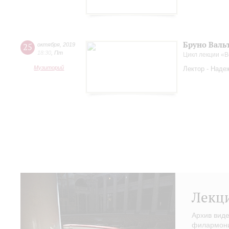
Бруно Валь
25
октября
,
2019
18:30
,
Пт
Цикл лекции «
Музиторий
Лектор - Наде
Лекц
Архив вид
филармонии