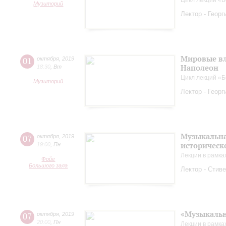
Цикл лекций «Б
Музиторий
Лектор - Геор
Мировые вл
01
октября
,
2019
Наполеон
18:30
,
Вт
Цикл лекций «Б
Музиторий
Лектор - Геор
Музыкальна
07
октября
,
2019
историческ
19:00
,
Пн
Лекции в рамка
Фойе
Большого зала
Лектор - Стиве
«Музыкальн
07
октября
,
2019
20:00
,
Пн
Лекции в рамка