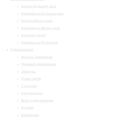
Билеты Большого зала
Абонементы Большого зала
Билеты Малого зала
Абонементы Малого зала
Как купить билет
Абонементы Музитория
О филармонии
Маэстро Темирканов
Правовая информация
Оркестры
Планы залов
Структура
Как добраться
Визит в филармонию
История
Библиотека