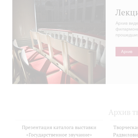
Лекц
Архив вид
филармонии
прошедших 
Архив
Архив т
Презентация каталога выставки
Творческа
«Государственное звучание»
Радвилови