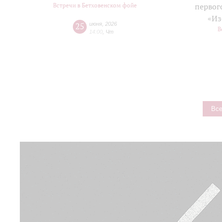
Встречи в Бетховенском фойе
первог
«Из
25
июня
,
2026
В
14:00
,
Чт
Все