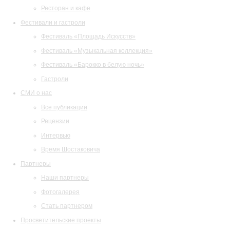
Ресторан и кафе
Фестивали и гастроли
Фестиваль «Площадь Искусств»
Фестиваль «Музыкальная коллекция»
Фестиваль «Барокко в белую ночь»
Гастроли
СМИ о нас
Все публикации
Рецензии
Интервью
Время Шостаковича
Партнеры
Наши партнеры
Фотогалерея
Стать партнером
Просветительские проекты