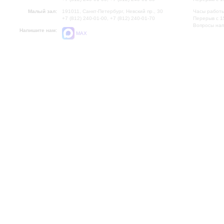
Малый зал:
191011, Санкт-Петербург, Невский пр., 30
Часы работы
+7 (812) 240-01-00, +7 (812) 240-01-70
Перерыв с 1
Вопросы на
Напишите нам:
MAX