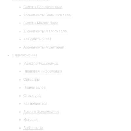
Билеты Большого зала
Абонементы Большого зала
Билеты Малого зала
Абонементы Малого зала
Как купить билет
Абонементы Музитория
О филармонии
Маэстро Темирканов
Правовая информация
Оркестры
Планы залов
Структура
Как добраться
Визит в филармонию
История
Библиотека