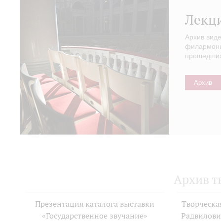
Лекц
Архив вид
филармонии
прошедших 
Архив
Архив т
Презентация каталога выставки
Творческа
«Государственное звучание»
Радвилови