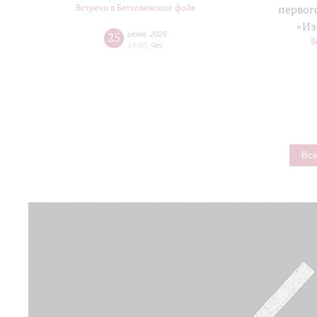
Встречи в Бетховенском фойе
первог
«Из
25
июня
,
2026
В
14:00
,
Чт
Все