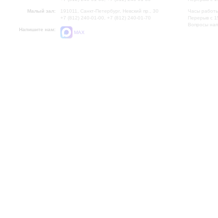
Малый зал:
191011, Санкт-Петербург, Невский пр., 30
Часы работы
+7 (812) 240-01-00, +7 (812) 240-01-70
Перерыв с 1
Вопросы на
Напишите нам:
MAX