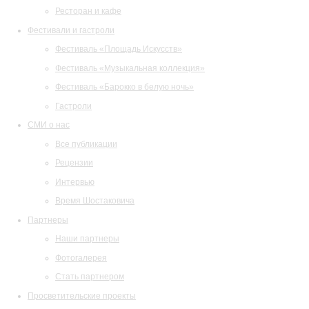
Ресторан и кафе
Фестивали и гастроли
Фестиваль «Площадь Искусств»
Фестиваль «Музыкальная коллекция»
Фестиваль «Барокко в белую ночь»
Гастроли
СМИ о нас
Все публикации
Рецензии
Интервью
Время Шостаковича
Партнеры
Наши партнеры
Фотогалерея
Стать партнером
Просветительские проекты