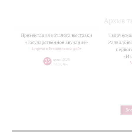
Архив т
Презентация каталога выставки
Творческа
«Государственное звучание»
Радвилови
Встречи в Бетховенском фойе
первог
«Из
25
июня
,
2026
В
14:00
,
Чт
Все