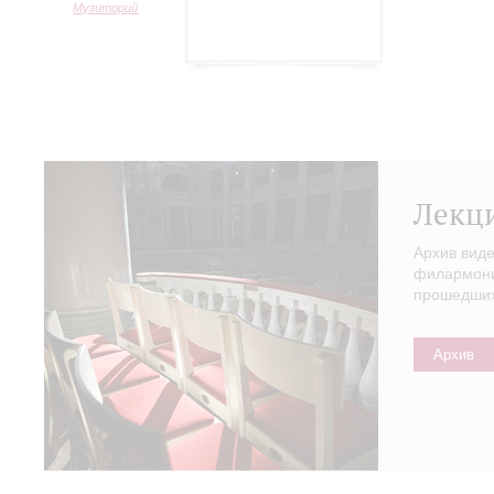
Музиторий
Лекц
Архив вид
филармонии
прошедших 
Архив