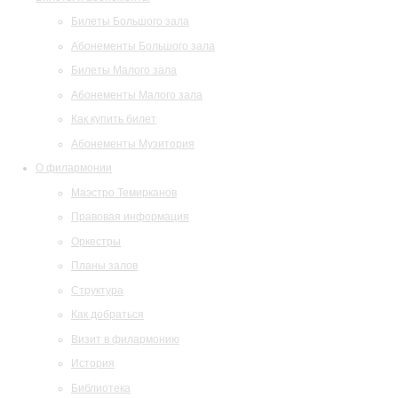
Билеты Большого зала
Абонементы Большого зала
Билеты Малого зала
Абонементы Малого зала
Как купить билет
Абонементы Музитория
О филармонии
Маэстро Темирканов
Правовая информация
Оркестры
Планы залов
Структура
Как добраться
Визит в филармонию
История
Библиотека