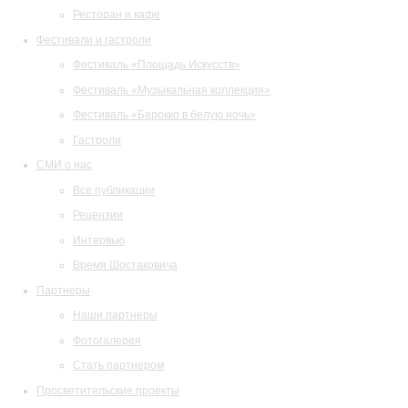
Ресторан и кафе
Фестивали и гастроли
Фестиваль «Площадь Искусств»
Фестиваль «Музыкальная коллекция»
Фестиваль «Барокко в белую ночь»
Гастроли
СМИ о нас
Все публикации
Рецензии
Интервью
Время Шостаковича
Партнеры
Наши партнеры
Фотогалерея
Стать партнером
Просветительские проекты