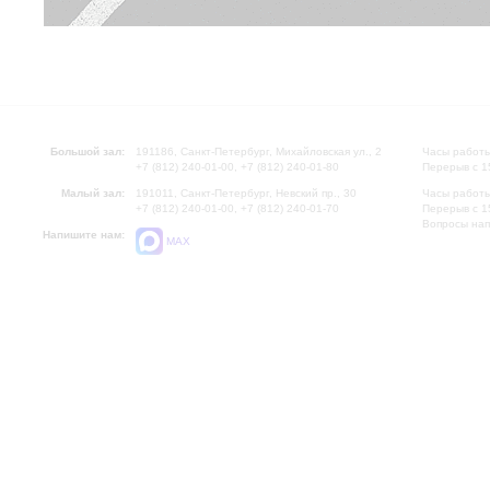
Большой зал:
191186, Санкт-Петербург, Михайловская ул., 2
Часы работы
+7 (812) 240-01-00, +7 (812) 240-01-80
Перерыв с 1
Малый зал:
191011, Санкт-Петербург, Невский пр., 30
Часы работы
+7 (812) 240-01-00, +7 (812) 240-01-70
Перерыв с 1
Вопросы на
Напишите нам:
MAX