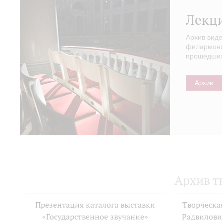
Лекц
Архив вид
филармонии
прошедших 
Архив
Архив т
Презентация каталога выставки
Творческа
«Государственное звучание»
Радвилови