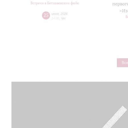
Встречи в Бетховенском фойе
первог
«Из
25
июня
,
2026
В
14:00
,
Чт
Все