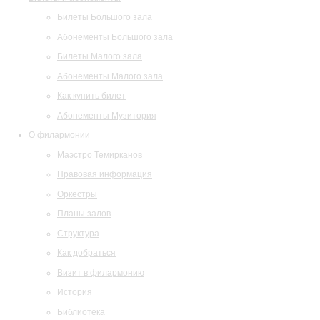
Билеты Большого зала
Абонементы Большого зала
Билеты Малого зала
Абонементы Малого зала
Как купить билет
Абонементы Музитория
О филармонии
Маэстро Темирканов
Правовая информация
Оркестры
Планы залов
Структура
Как добраться
Визит в филармонию
История
Библиотека