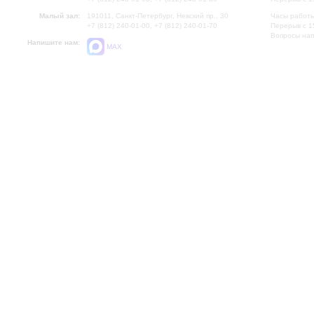
Малый зал:
191011, Санкт-Петербург, Невский пр., 30
Часы работы
+7 (812) 240-01-00, +7 (812) 240-01-70
Перерыв с 1
Вопросы на
Напишите нам:
MAX