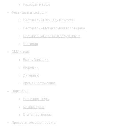
Ресторан и кафе
Фестивали и гастроли
Фестиваль «Площадь Искусств»
Фестиваль «Музыкальная коллекция»
Фестиваль «Барокко в белую ночь»
Гастроли
СМИ о нас
Все публикации
Рецензии
Интервью
Время Шостаковича
Партнеры
Наши партнеры
Фотогалерея
Стать партнером
Просветительские проекты