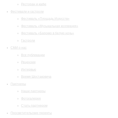
Ресторан и кафе
Фестивали и гастроли
Фестиваль «Площадь Искусств»
Фестиваль «Музыкальная коллекция»
Фестиваль «Барокко в белую ночь»
Гастроли
СМИ о нас
Все публикации
Рецензии
Интервью
Время Шостаковича
Партнеры
Наши партнеры
Фотогалерея
Стать партнером
Просветительские проекты