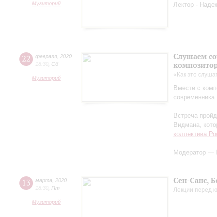
Музиторий
Лектор - Наде
Слушаем со
22
февраля
,
2020
композитор
18:30
,
Сб
«Как это слуша
Музиторий
Вместе с ком
современника 
Встреча пройд
Видмана, кото
коллектива Ро
Модератор — 
Сен-Санс, Б
13
марта
,
2020
18:30
,
Пт
Лекции перед 
Музиторий