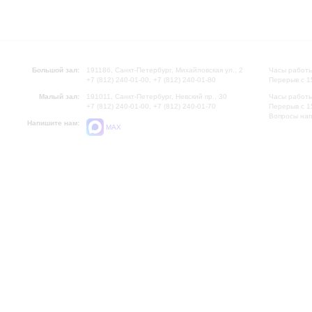
Большой зал:
191186, Санкт-Петербург, Михайловская ул., 2
Часы работы
+7 (812) 240-01-00, +7 (812) 240-01-80
Перерыв с 1
Малый зал:
191011, Санкт-Петербург, Невский пр., 30
Часы работы
+7 (812) 240-01-00, +7 (812) 240-01-70
Перерыв с 1
Вопросы на
Напишите нам:
MAX