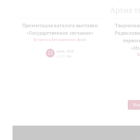
Архив т
Презентация каталога выставки
Творческа
«Государственное звучание»
Радвилови
Встречи в Бетховенском фойе
первог
«Из
25
июня
,
2026
В
14:00
,
Чт
Все