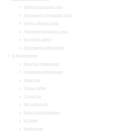
Билеты Большого зала
Абонементы Большого зала
Билеты Малого зала
Абонементы Малого зала
Как купить билет
Абонементы Музитория
О филармонии
Маэстро Темирканов
Правовая информация
Оркестры
Планы залов
Структура
Как добраться
Визит в филармонию
История
Библиотека