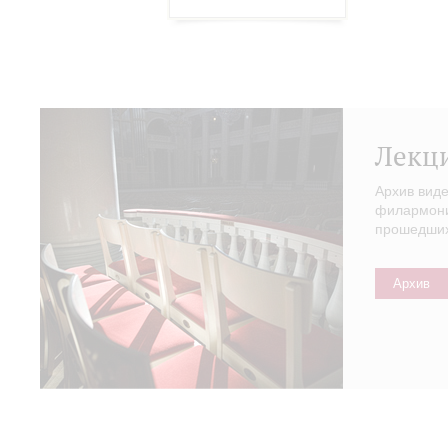
Лекц
Архив вид
филармонии
прошедших 
Архив