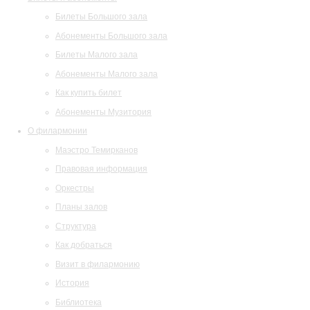
Билеты Большого зала
Абонементы Большого зала
Билеты Малого зала
Абонементы Малого зала
Как купить билет
Абонементы Музитория
О филармонии
Маэстро Темирканов
Правовая информация
Оркестры
Планы залов
Структура
Как добраться
Визит в филармонию
История
Библиотека