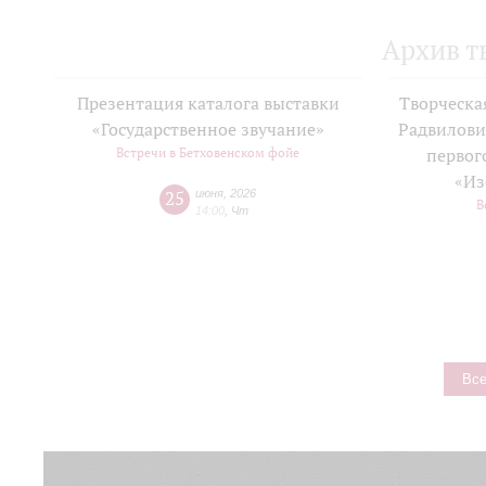
Архив т
Презентация каталога выставки
Творческа
«Государственное звучание»
Радвилови
Встречи в Бетховенском фойе
первог
«Из
25
июня
,
2026
В
14:00
,
Чт
Все