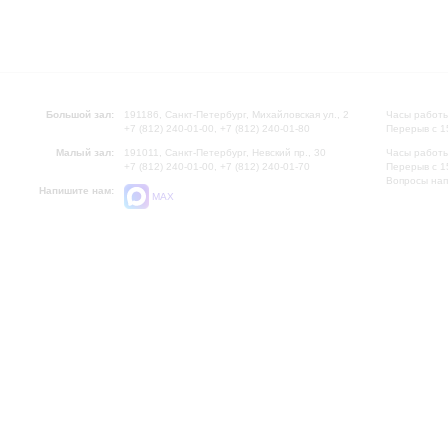
Большой зал:
191186, Санкт-Петербург, Михайловская ул., 2
Часы работы
+7 (812) 240-01-00, +7 (812) 240-01-80
Перерыв с 1
Малый зал:
191011, Санкт-Петербург, Невский пр., 30
Часы работы
+7 (812) 240-01-00, +7 (812) 240-01-70
Перерыв с 1
Вопросы на
Напишите нам:
MAX