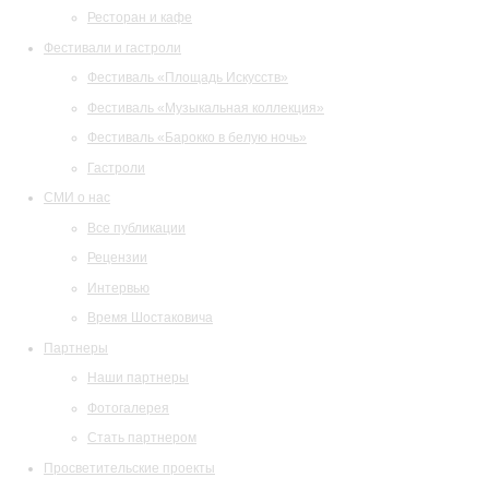
Ресторан и кафе
Фестивали и гастроли
Фестиваль «Площадь Искусств»
Фестиваль «Музыкальная коллекция»
Фестиваль «Барокко в белую ночь»
Гастроли
СМИ о нас
Все публикации
Рецензии
Интервью
Время Шостаковича
Партнеры
Наши партнеры
Фотогалерея
Стать партнером
Просветительские проекты