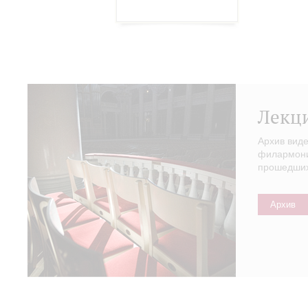
Лекц
Архив вид
филармонии
прошедших 
Архив