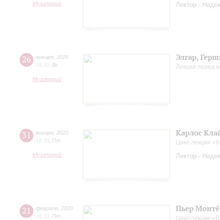
Музиторий
Лектор - Наде
Элгар, Гер
26
января
,
2020
18:30
,
Вс
Лекции перед 
Музиторий
Карлос Кла
31
января
,
2020
18:30
,
Пт
Цикл лекции «
Музиторий
Лектор - Наде
Пьер Монтё
21
февраля
,
2020
18:30
,
Пт
Цикл лекции «