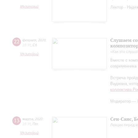
Музиторий
Лектор - Наде
Слушаем со
22
февраля
,
2020
композитор
18:30
,
Сб
«Как это слуша
Музиторий
Вместе с ком
современника 
Встреча пройд
Видмана, кото
коллектива Ро
Модератор — 
Сен-Санс, Б
13
марта
,
2020
18:30
,
Пт
Лекции перед 
Музиторий