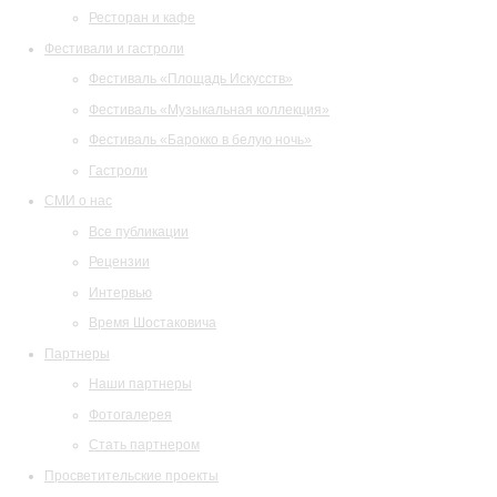
Ресторан и кафе
Фестивали и гастроли
Фестиваль «Площадь Искусств»
Фестиваль «Музыкальная коллекция»
Фестиваль «Барокко в белую ночь»
Гастроли
СМИ о нас
Все публикации
Рецензии
Интервью
Время Шостаковича
Партнеры
Наши партнеры
Фотогалерея
Стать партнером
Просветительские проекты