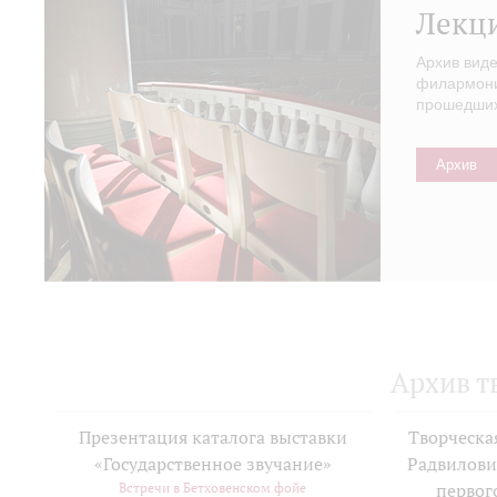
Лекц
Архив вид
филармонии
прошедших 
Архив
Архив т
Презентация каталога выставки
Творческа
«Государственное звучание»
Радвилови
Встречи в Бетховенском фойе
первог