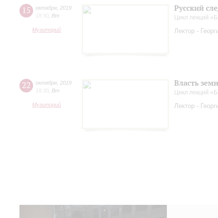
Русский сл
15
октября
,
2019
18:30
,
Вт
Цикл лекций «Б
Музиторий
Лектор - Геор
Власть зем
22
октября
,
2019
18:30
,
Вт
Цикл лекций «Б
Музиторий
Лектор - Геор