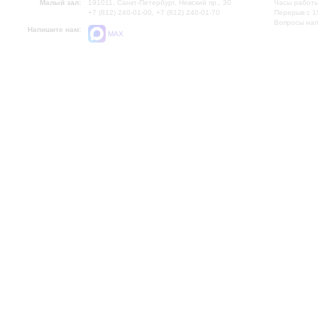
Малый зал:
191011, Санкт-Петербург, Невский пр., 30
Часы работы
+7 (812) 240-01-00, +7 (812) 240-01-70
Перерыв с 1
Вопросы на
Напишите нам:
MAX