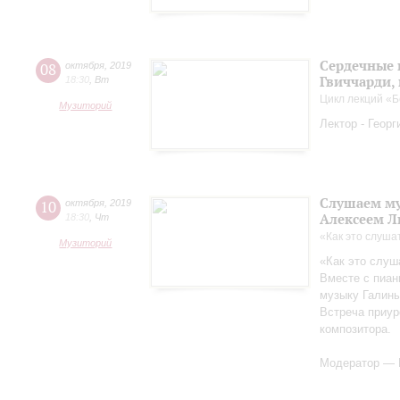
Сердечные 
08
октября
,
2019
Гвиччарди,
18:30
,
Вт
Цикл лекций «Б
Музиторий
Лектор - Геор
Слушаем му
10
октября
,
2019
Алексеем 
18:30
,
Чт
«Как это слуша
Музиторий
«Как это слуш
Вместе с пиа
музыку Галины
Встреча приур
композитора.
Модератор — 