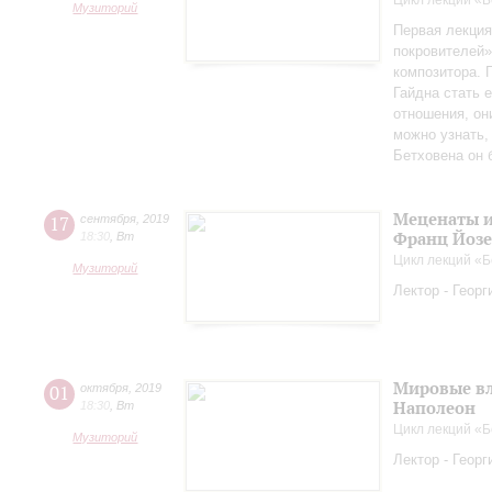
Цикл лекций «Б
Музиторий
Первая лекция
покровителей»
композитора. 
Гайдна стать 
отношения, он
можно узнать,
Бетховена он
Меценаты и
17
сентября
,
2019
Франц Йоз
18:30
,
Вт
Цикл лекций «Б
Музиторий
Лектор - Геор
Мировые вл
01
октября
,
2019
Наполеон
18:30
,
Вт
Цикл лекций «Б
Музиторий
Лектор - Геор