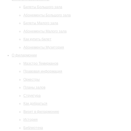
Билеты Большого зала
Абонементы Большого зала
Билеты Малого зала
Абонементы Малого зала
Как купить билет
Абонементы Музитория
О филармонии
Маэстро Темирканов
Правовая информация
Оркестры
Планы залов
Структура
Как добраться
Визит в филармонию
История
Библиотека