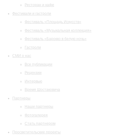
Ресторан и кафе
Фестивали и гастроли
Фестиваль «Площадь Искусств»
Фестиваль «Музыкальная коллекция»
Фестиваль «Барокко в белую ночь»
Гастроли
СМИ о нас
Все публикации
Рецензии
Интервью
Время Шостаковича
Партнеры
Наши партнеры
Фотогалерея
Стать партнером
Просветительские проекты