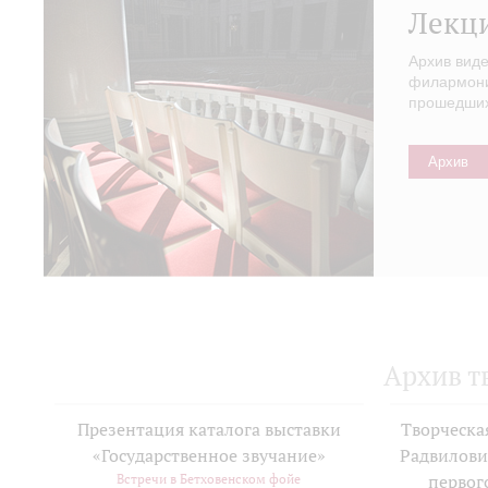
Лекц
Архив вид
филармонии
прошедших 
Архив
Архив т
Презентация каталога выставки
Творческа
«Государственное звучание»
Радвилови
Встречи в Бетховенском фойе
первог