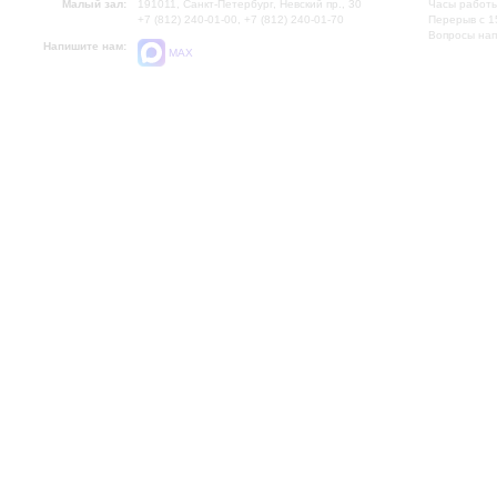
Малый зал:
191011, Санкт-Петербург, Невский пр., 30
Часы работы
+7 (812) 240-01-00, +7 (812) 240-01-70
Перерыв с 1
Вопросы на
Напишите нам:
MAX